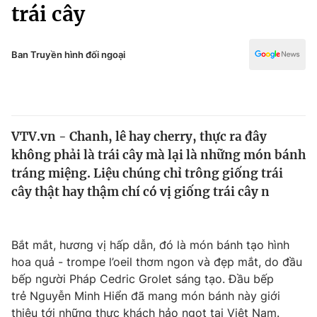
Chính trị
trái cây
Truyền hình
Văn hóa - Giải trí
Xã hội
Y tế
Ban Truyền hình đối ngoại
Đời sống
Pháp luật
Công nghệ
Giáo dục
Y tế
VTV.vn - Chanh, lê hay cherry, thực ra đây
không phải là trái cây mà lại là những món bánh
Thế giới
tráng miệng. Liệu chúng chỉ trông giống trái
cây thật hay thậm chí có vị giống trái cây n
Tin tức
Kinh tế
Thế giới đó đây
Tài chính
Bắt mắt, hương vị hấp dẫn, đó là món bánh tạo hình
Dữ liệu và đời sống
Câu chuyện quốc tế
hoa quả - trompe l’oeil thơm ngon và đẹp mắt, do đầu
Thị trường
bếp người Pháp Cedric Grolet sáng tạo. Đầu bếp
Truyền hình
Góc doanh nghiệp
trẻ Nguyễn Minh Hiển đã mang món bánh này giới
thiệu tới những thực khách hảo ngọt tại Việt Nam.