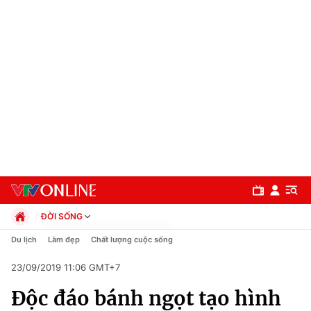
ĐỜI SỐNG
Chính trị
Du lịch
Làm đẹp
Chất lượng cuộc sống
Xã hội
23/09/2019 11:06 GMT+7
Pháp luật
Chuyên mục
Kinh tế
Độc đáo bánh ngọt tạo hình
Thể thao