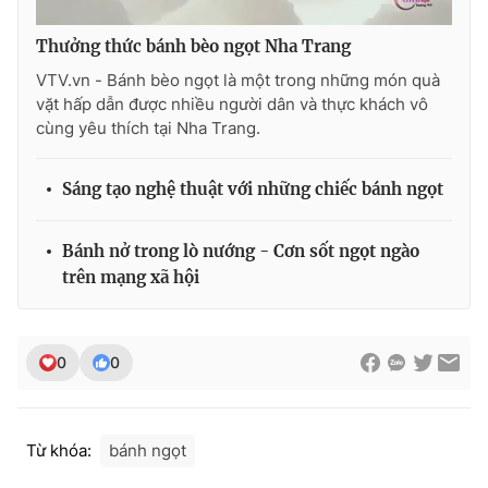
Thưởng thức bánh bèo ngọt Nha Trang
VTV.vn - Bánh bèo ngọt là một trong những món quà
vặt hấp dẫn được nhiều người dân và thực khách vô
THỜI BÁO VTV
cùng yêu thích tại Nha Trang.
Sáng tạo nghệ thuật với những chiếc bánh ngọt
Theo dõi báo trên
Bánh nở trong lò nướng - Cơn sốt ngọt ngào
Cơ quan chủ quản:
Đài Truyền hình Việt Nam
trên mạng xã hội
Cơ quan báo chí:
Thời báo VTV
Giấy phép hoạt động báo in và báo điện tử số 483/GP-BTTTT
cấp ngày 29/12/2023
0
0
Tổng Biên tập:
Vũ Thanh Thủy
Phó Tổng Biên tập:
Nguyễn Thị Mỹ Hạnh, Phạm Quốc Thắng,
Nguyễn Trọng Ninh
Từ khóa:
bánh ngọt
Tổng đài VTV:
024.38 355 931 - 024.38 355 932