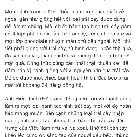
Phim VTV
Giải trí
Món bánh trompe l’oeil thỏa mãn thực khách với vẻ
Hậu trường
ngoài gần như giống hệt với loại trái cây được dùng
Điện ảnh
Đời sống
Nhân vật
để làm ra chúng. Mỗi chiếc bánh tạo hình trái cây gồm
Âm nhạc
có 4 lớp: phần nhân làm từ trái cây, kem, chocolate và
Du lịch
Khán giả
một lớp chocolate nhuộm màu phủ bên ngoài. Mỗi chi
Giáo dục
Sao
tiết phải giống với trái cây, từ hình dáng, phần thịt quả,
Làm đẹp
Giải sao mai
Tuyển sinh
độ sần của vỏ, thậm chí tới cả những đốm li ti trên bề
Công nghệ
Chất lượng cuộc sống
mặt quả. Công thức cũng cần phải thật chuẩn xác để
Học trực tuyến
đảm bảo vị bánh giống với vị nguyên bản của trái cây.
Hitech Công nghệ tương lai
Giao lưu trực tuyến
Để có được một chiếc bánh hoàn thiện, đầu bếp phải
Sản phẩm
mất tới khoảng 24 tiếng đồng hồ.
Lịch phát sóng
Thị trường
Anh Hiển dành 6-7 tháng để nghiên cứu và thành công
làm ra một loại bánh tạo hình trái cây mới với độ hoàn
Tư vấn
hảo mong muốn. Bên cạnh những loại trái cây nhập
Chuyên mục khác
ngoại, anh cũng tạo những loại bánh từ trái cây đặc
trưng của Việt Nam như vải và xoài. Nhờ đôi bàn tay
Emagazine
Podcast
khéo léo cùng óc sáng tạo của người đầu bếp, những