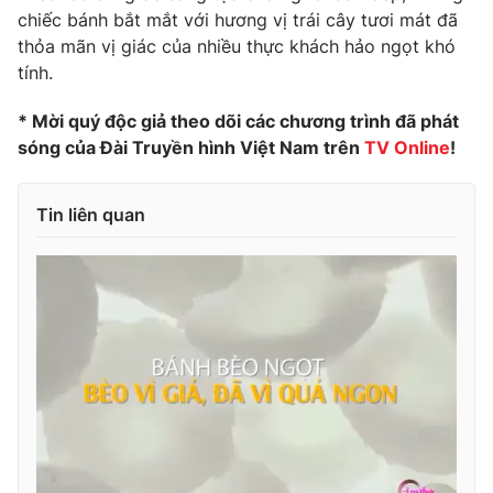
chiếc bánh bắt mắt với hương vị trái cây tươi mát đã
Photo
Infographic
thỏa mãn vị giác của nhiều thực khách hảo ngọt khó
tính.
Video
Shorts video
* Mời quý độc giả theo dõi các chương trình đã phát
sóng của Đài Truyền hình Việt Nam trên
TV Online
!
VTV Money
VTV Thể thao
Tin liên quan
VTV Sức khoẻ
Bất động sản
Thị trường 24h
Tấm lòng Việt
VTV4
Vươn mình bằng AI
VTV9
VTV8
Liên hệ tòa soạn
English