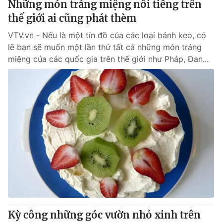
Những món tráng miệng nổi tiếng trên
thế giới ai cũng phát thèm
® Cấm sao chép dưới mọi hình thức nếu không có sự chấp
VTV.vn - Nếu là một tín đồ của các loại bánh kẹo, có
thuận bằng văn bản. Ghi rõ nguồn VTV.vn khi phát hành lại
lẽ bạn sẽ muốn một lần thử tất cả những món tráng
thông tin từ website này.
miệng của các quốc gia trên thế giới như Pháp, Đan...
Kỳ công những góc vườn nhỏ xinh trên