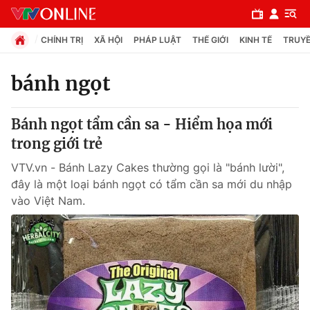
CHÍNH TRỊ
XÃ HỘI
PHÁP LUẬT
THẾ GIỚI
KINH TẾ
TRUYỀ
bánh ngọt
Chuyên mục
Bánh ngọt tẩm cần sa - Hiểm họa mới
Chính trị
trong giới trẻ
VTV.vn - Bánh Lazy Cakes thường gọi là "bánh lười",
Xã hội
đây là một loại bánh ngọt có tẩm cần sa mới du nhập
vào Việt Nam.
Pháp luật
Y tế
Thế giới