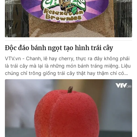
Tin tức
Kinh tế
Thế giới đó đây
Tài chính
Dữ liệu và đời sống
Câu chuyện quốc tế
Thị trường
Độc đáo bánh ngọt tạo hình trái cây
Truyền hình
Góc doanh nghiệp
VTV.vn - Chanh, lê hay cherry, thực ra đây không phải
Phim VTV
Giải trí
là trái cây mà lại là những món bánh tráng miệng. Liệu
Hậu trường
chúng chỉ trông giống trái cây thật hay thậm chí có...
Điện ảnh
Đời sống
Nhân vật
Âm nhạc
Du lịch
Khán giả
Giáo dục
Sao
Làm đẹp
Giải sao mai
Tuyển sinh
Công nghệ
Chất lượng cuộc sống
Học trực tuyến
Hitech Công nghệ tương lai