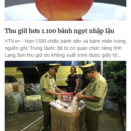
Giao lưu trực tuyến
Sản phẩm
Lịch phát sóng
Thị trường
Tư vấn
Thu giữ hơn 1.100 bánh ngọt nhập lậu
Chuyên mục khác
VTV.vn - Hơn 1.100 chiếc bánh dẻo và bánh nhân trứng
nguồn gốc Trung Quốc đã bị cơ quan chức năng tỉnh
Emagazine
Podcast
Lạng Sơn thu giữ do không xuất trình được giấy tờ...
Photo
Infographic
Video
Shorts video
VTV Money
VTV Thể thao
VTV Sức khoẻ
Bất động sản