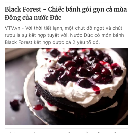
Giấy phép hoạt động báo in và báo điện tử số 483/GP-BTTTT
Black Forest - Chiếc bánh gói gọn cả mùa
cấp ngày 29/12/2023
Đông của nước Đức
Tổng Biên tập:
Vũ Thanh Thủy
Phó Tổng Biên tập:
VTV.vn - Với thời tiết lạnh, một chút đồ ngọt và chút
Nguyễn Thị Mỹ Hạnh, Phạm Quốc Thắng,
Nguyễn Trọng Ninh
rượu là sự kết hợp tuyệt vời. Nước Đức có món bánh
Tổng đài VTV:
024.38 355 931 - 024.38 355 932
Black Forest kết hợp được cả 2 yếu tố đó.
Ðiện thoại Thời báo VTV:
024.66 897 897
Email:
toasoan@vtv.vn
Liên hệ quảng cáo:
024-7300.7108