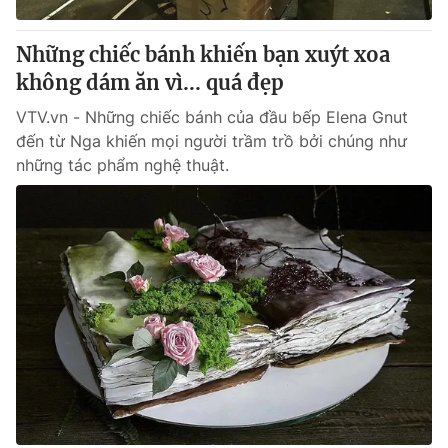
Thị trường 24h
Tấm lòng Việt
Những chiếc bánh khiến bạn xuýt xoa
VTV4
Vươn mình bằng AI
không dám ăn vì... quá đẹp
VTV.vn - Những chiếc bánh của đầu bếp Elena Gnut
VTV9
VTV8
đến từ Nga khiến mọi người trầm trồ bởi chúng như
những tác phẩm nghệ thuật.
Liên hệ tòa soạn
English
THỜI BÁO VTV
Theo dõi báo trên
Cơ quan chủ quản:
Đài Truyền hình Việt Nam
Cơ quan báo chí:
Thời báo VTV