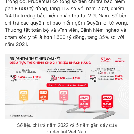
Trong đó, Prudential có tổng số tiền chi trả bảo hiểm
gần 9.600 tỷ đồng, tăng 11% so với năm 2021, chiếm
1/4 thị trường bảo hiểm nhân thọ tại Việt Nam. Số tiền
chi trả các quyền lợi bảo hiểm gồm Quyền lợi tử vong,
THỜI BÁO VTV
Thương tật toàn bộ và vĩnh viễn, Bệnh hiểm nghèo và
chăm sóc y tế là hơn 1.600 tỷ đồng, tăng 35% so với
năm 2021.
Theo dõi báo trên
Cơ quan chủ quản:
Đài Truyền hình Việt Nam
Cơ quan báo chí:
Thời báo VTV
Giấy phép hoạt động báo in và báo điện tử số 483/GP-BTTTT
cấp ngày 29/12/2023
Tổng Biên tập:
Vũ Thanh Thủy
Phó Tổng Biên tập:
Nguyễn Thị Mỹ Hạnh, Phạm Quốc Thắng,
Nguyễn Trọng Ninh
Số liệu chi trả năm 2022 và 5 năm gần đây của
Tổng đài VTV:
024.38 355 931 - 024.38 355 932
Prudential Việt Nam.