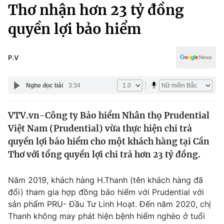
Chính trị
Thơ nhận hơn 23 tỷ đồng
Truyền hình
quyền lợi bảo hiểm
Văn hóa - Giải trí
Xã hội
Y tế
Đời sống
P.V
Pháp luật
Công nghệ
Giáo dục
Nghe đọc bài
3:34
Y tế
VTV.vn-Công ty Bảo hiểm Nhân thọ Prudential
Thế giới
Việt Nam (Prudential) vừa thực hiện chi trả
Tin tức
quyền lợi bảo hiểm cho một khách hàng tại Cần
Kinh tế
Thơ với tổng quyền lợi chi trả hơn 23 tỷ đồng.
Thế giới đó đây
Tài chính
Dữ liệu và đời sống
Câu chuyện quốc tế
Năm 2019, khách hàng H.Thanh (tên khách hàng đã
Thị trường
đổi) tham gia hợp đồng bảo hiểm với Prudential với
sản phẩm PRU- Đầu Tư Linh Hoạt. Đến năm 2020, chị
Truyền hình
Góc doanh nghiệp
Thanh không may phát hiện bệnh hiểm nghèo ở tuổi