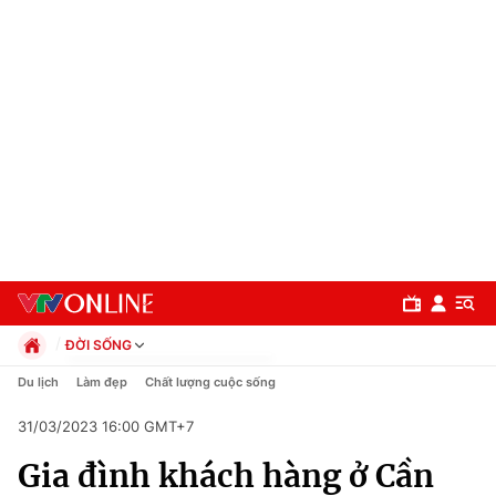
ĐỜI SỐNG
Chính trị
Du lịch
Làm đẹp
Chất lượng cuộc sống
Xã hội
31/03/2023 16:00 GMT+7
Pháp luật
Chuyên mục
Kinh tế
Gia đình khách hàng ở Cần
Thể thao