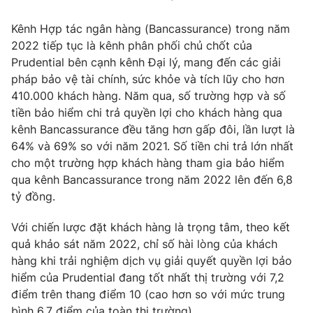
Ðiện thoại Thời báo VTV:
024.66 897 897
Email:
toasoan@vtv.vn
Kênh Hợp tác ngân hàng (Bancassurance) trong năm
2022 tiếp tục là kênh phân phối chủ chốt của
Liên hệ quảng cáo:
024-7300.7108
Prudential bên cạnh kênh Đại lý, mang đến các giải
pháp bảo vệ tài chính, sức khỏe và tích lũy cho hơn
410.000 khách hàng. Năm qua, số trường hợp và số
tiền bảo hiểm chi trả quyền lợi cho khách hàng qua
kênh Bancassurance đều tăng hơn gấp đôi, lần lượt là
64% và 69% so với năm 2021. Số tiền chi trả lớn nhất
cho một trường hợp khách hàng tham gia bảo hiểm
qua kênh Bancassurance trong năm 2022 lên đến 6,8
tỷ đồng.
Với chiến lược đặt khách hàng là trọng tâm, theo kết
quả khảo sát năm 2022, chỉ số hài lòng của khách
® Cấm sao chép dưới mọi hình thức nếu không có sự chấp
thuận bằng văn bản. Ghi rõ nguồn VTV.vn khi phát hành lại
hàng khi trải nghiệm dịch vụ giải quyết quyền lợi bảo
thông tin từ website này.
hiểm của Prudential đang tốt nhất thị trường với 7,2
điểm trên thang điểm 10 (cao hơn so với mức trung
bình 6,7 điểm của toàn thị trường).