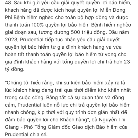
Phim VTV
48. Sau khi gửi yêu cầu giải quyết quyền lợi bảo hiểm,
Giải trí
khách hàng đã được kích hoạt quyền lợi Miễn Đóng
Hậu trường
Phí Bệnh hiểm nghèo cho toàn bộ hợp đồng và được
Điện ảnh
Đời sống
thanh toán 100% quyền lợi bảo hiểm Bệnh hiểm nghèo
Nhân vật
Âm nhạc
giai đoạn sau, tương đương 500 triệu đồng. Đầu năm
Du lịch
Khán giả
2023, Prudential tiếp tục nhận yêu cầu giải quyết
Giáo dục
Sao
quyền lợi bảo hiểm từ gia đình khách hàng và vừa
Làm đẹp
Giải sao mai
hoàn tất thanh toán quyền lợi bảo hiểm tử vong cho
Tuyển sinh
Công nghệ
gia đình khách hàng với tổng quyền lợi chi trả hơn 23
Chất lượng cuộc sống
Học trực tuyến
tỷ đồng.
Hitech Công nghệ tương lai
Giao lưu trực tuyến
"Chúng tôi hiểu rằng, khi sự kiện bảo hiểm xảy ra là
Sản phẩm
lúc khách hàng đang trải qua thời điểm khó khăn nhất
Lịch phát sóng
trong cuộc sống. Bằng tất cả sự quan tâm và đồng
Thị trường
cảm, Prudential luôn nỗ lực chi trả quyền lợi bảo hiểm
Tư vấn
nhanh chóng, kịp thời với quy trình đơn giản nhất để
Chuyên mục khác
đảm bảo quyền lợi cho Khách hàng", bà Nguyễn Thị
Giang - Phó Tổng Giám đốc Giao dịch Bảo hiểm của
Emagazine
Podcast
Prudential chia sẻ.