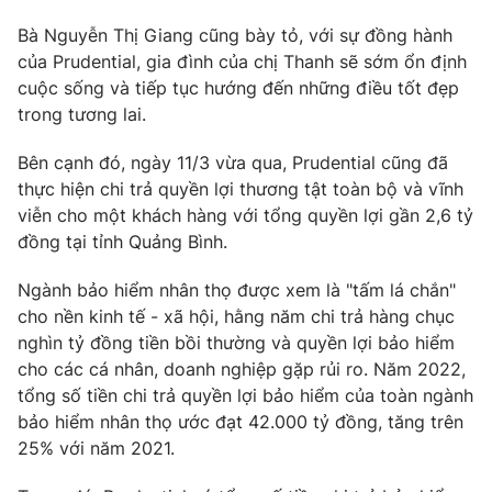
Photo
Bà Nguyễn Thị Giang cũng bày tỏ, với sự đồng hành
Infographic
của Prudential, gia đình của chị Thanh sẽ sớm ổn định
cuộc sống và tiếp tục hướng đến những điều tốt đẹp
Video
Shorts video
trong tương lai.
VTV Money
Bên cạnh đó, ngày 11/3 vừa qua, Prudential cũng đã
VTV Thể thao
thực hiện chi trả quyền lợi thương tật toàn bộ và vĩnh
viễn cho một khách hàng với tổng quyền lợi gần 2,6 tỷ
VTV Sức khoẻ
Bất động sản
đồng tại tỉnh Quảng Bình.
Thị trường 24h
Ngành bảo hiểm nhân thọ được xem là "tấm lá chắn"
Tấm lòng Việt
cho nền kinh tế - xã hội, hằng năm chi trả hàng chục
nghìn tỷ đồng tiền bồi thường và quyền lợi bảo hiểm
VTV4
Vươn mình bằng AI
cho các cá nhân, doanh nghiệp gặp rủi ro. Năm 2022,
tổng số tiền chi trả quyền lợi bảo hiểm của toàn ngành
VTV9
VTV8
bảo hiểm nhân thọ ước đạt 42.000 tỷ đồng, tăng trên
25% với năm 2021.
Liên hệ tòa soạn
English