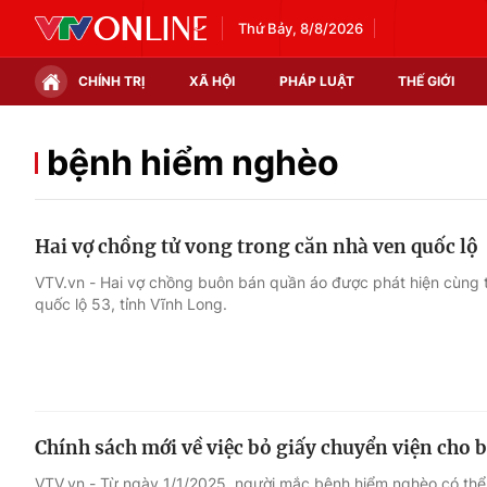
Thứ Bảy, 8/8/2026
CHÍNH TRỊ
XÃ HỘI
PHÁP LUẬT
THẾ GIỚI
Chính trị
Xã hội
bệnh hiểm nghèo
Thế giới
Kinh tế
Hai vợ chồng tử vong trong căn nhà ven quốc lộ
Tin tức
Tài chính
VTV.vn - Hai vợ chồng buôn bán quần áo được phát hiện cùng 
quốc lộ 53, tỉnh Vĩnh Long.
Thế giới đó đây
Thị trường
Câu chuyện quốc tế
Góc doanh nghiệp
Dữ liệu và đời sống
Chính sách mới về việc bỏ giấy chuyển viện ch
VTV.vn - Từ ngày 1/1/2025, người mắc bệnh hiểm nghèo có thể 