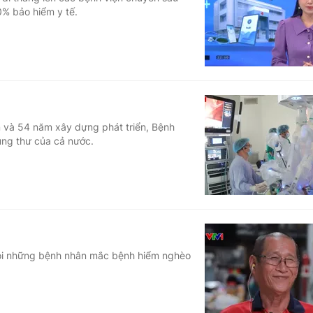
% bảo hiểm y tế.
Góc ảnh
Giáo dục
Công nghệ
Tuyển sinh
Hitech Công ng
Học trực tuyến
Sản phẩm
 và 54 năm xây dựng phát triển, Bệnh
ung thư của cả nước.
g
Thị trường
Tư vấn
coi những bệnh nhân mắc bệnh hiểm nghèo