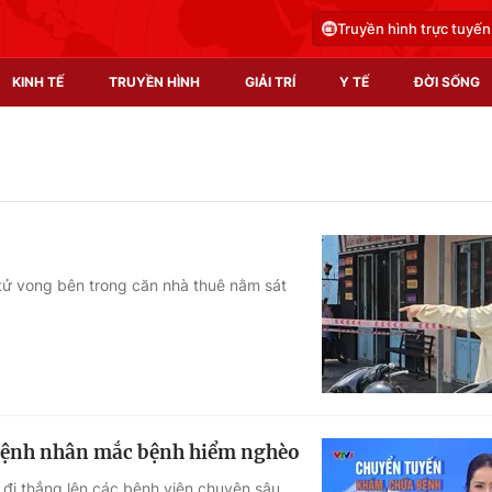
Truyền hình trực tuyến
KINH TẾ
TRUYỀN HÌNH
GIẢI TRÍ
Y TẾ
ĐỜI SỐNG
Pháp luật
Y tế
Truyền hình
Multimedia
Phim VTV
Video
tử vong bên trong căn nhà thuê nằm sát
Hậu trường
Shorts video
Nhân vật
Podcast
Khán giả
EMagazine
Giải sao mai
Photo
o bệnh nhân mắc bệnh hiểm nghèo
Infographic
đi thẳng lên các bệnh viện chuyên sâu