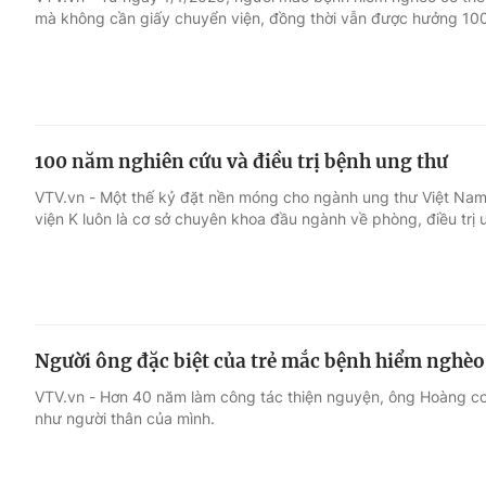
mà không cần giấy chuyển viện, đồng thời vẫn được hưởng 100
Giải trí
Đời sống
Điện ảnh
Du lịch
100 năm nghiên cứu và điều trị bệnh ung thư
Âm nhạc
Làm đẹp
VTV.vn - Một thế kỷ đặt nền móng cho ngành ung thư Việt Nam
viện K luôn là cơ sở chuyên khoa đầu ngành về phòng, điều trị 
Sao
Chất lượng cuộc sốn
Người ông đặc biệt của trẻ mắc bệnh hiểm nghèo
VTV.vn - Hơn 40 năm làm công tác thiện nguyện, ông Hoàng 
như người thân của mình.