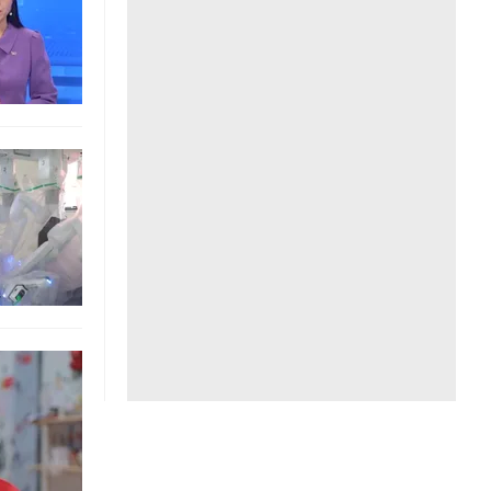
Liên hệ toà soạn
hệ tương lai