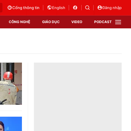
Cổng thông tin
English
Đăng nhập
CÔNG NGHỆ
GIÁO DỤC
VIDEO
PODCAST
VTV Money
VTV Thể thao
VTV Sức khoẻ
Bất động sản
Thị trường 24h
Tấm lòng Việt
Vươn mình bằng AI
VTV4
VTV8
VTV9
Lịch phát sóng
Giao lưu trực tuyến
Sự kiện