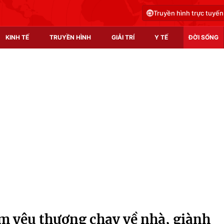
Truyền hình trực tuyến
KINH TẾ
TRUYỀN HÌNH
GIẢI TRÍ
Y TẾ
ĐỜI SỐNG
Pháp luật
Y tế
Truyền hình
Multimedia
Phim VTV
Video
Hậu trường
Shorts video
Nhân vật
Podcast
Khán giả
EMagazine
Giải sao mai
Photo
em yêu thương chạy về nhà, giành
Infographic