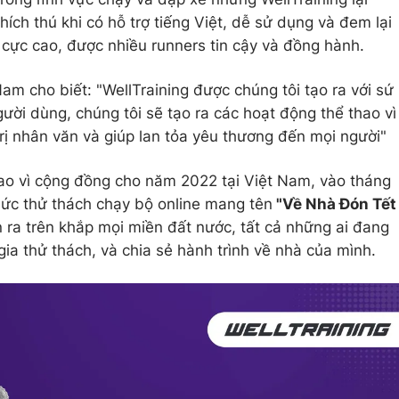
ích thú khi có hỗ trợ tiếng Việt, dễ sử dụng và đem lại
 cực cao, được nhiều runners tin cậy và đồng hành.
Nam cho biết: "WellTraining được chúng tôi tạo ra với sứ
i dùng, chúng tôi sẽ tạo ra các hoạt động thể thao vì
ị nhân văn và giúp lan tỏa yêu thương đến mọi người"
ao vì cộng đồng cho năm 2022 tại Việt Nam, vào tháng
hức thử thách chạy bộ online mang tên
"Về Nhà Đón Tết
n ra trên khắp mọi miền đất nước, tất cả những ai đang
ia thử thách, và chia sẻ hành trình về nhà của mình.