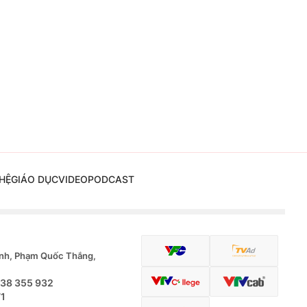
HỆ
GIÁO DỤC
VIDEO
PODCAST
nh, Phạm Quốc Thắng,
.38 355 932
71