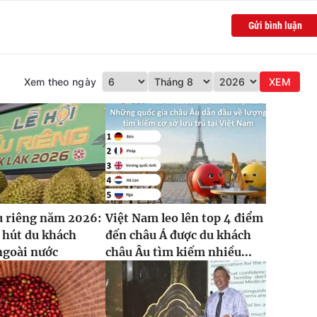
Gửi bình luận
Xem theo ngày
XEM
u riêng năm 2026:
Việt Nam leo lên top 4 điểm
 hút du khách
đến châu Á được du khách
ngoài nước
châu Âu tìm kiếm nhiều...