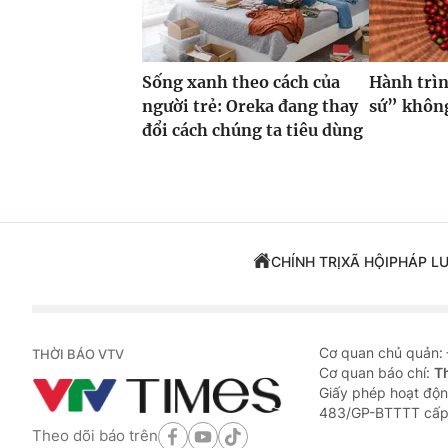
Sống xanh theo cách của
Hành trìn
người trẻ: Oreka đang thay
sứ” không
đổi cách chúng ta tiêu dùng
CHÍNH TRỊ
XÃ HỘI
PHÁP L
Cơ quan chủ quản:
THỜI BÁO VTV
Cơ quan báo chí:
T
Giấy phép hoạt độn
483/GP-BTTTT cấp
Theo dõi báo trên