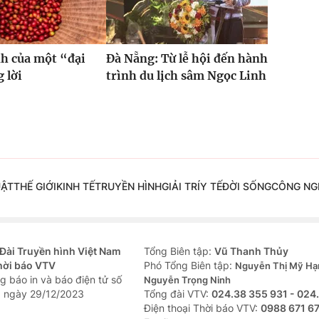
h của một “đại
Đà Nẵng: Từ lễ hội đến hành
 lời
trình du lịch sâm Ngọc Linh
UẬT
THẾ GIỚI
KINH TẾ
TRUYỀN HÌNH
GIẢI TRÍ
Y TẾ
ĐỜI SỐNG
CÔNG NG
Đài Truyền hình Việt Nam
Tổng Biên tập:
Vũ Thanh Thủy
hời báo VTV
Phó Tổng Biên tập:
Nguyễn Thị Mỹ Hạ
g báo in và báo điện tử số
Nguyễn Trọng Ninh
 ngày 29/12/2023
Tổng đài VTV:
024.38 355 931 - 024
Ðiện thoại Thời báo VTV:
0988 671 6