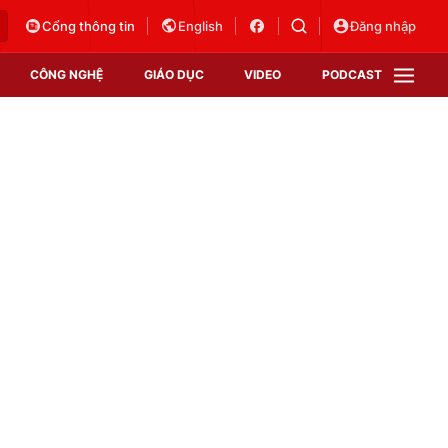
Cổng thông tin
English
Đăng nhập
CÔNG NGHỆ
GIÁO DỤC
VIDEO
PODCAST
VTV Money
VTV Thể thao
VTV Sức khoẻ
Bất động sản
Thị trường 24h
Tấm lòng Việt
Vươn mình bằng AI
VTV4
VTV8
VTV9
Lịch phát sóng
Giao lưu trực tuyến
Sự kiện