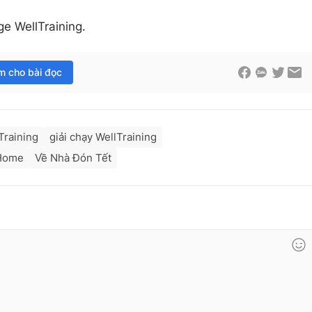
ge WellTraining.
im cho bài đọc
Training
giải chạy WellTraining
 Home
Về Nhà Đón Tết