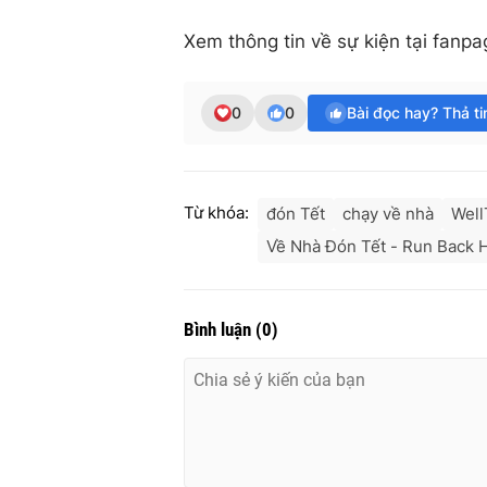
Xem thông tin về sự kiện tại fanpa
0
0
Bài đọc hay? Thả t
Từ khóa:
đón Tết
chạy về nhà
Well
Về Nhà Đón Tết - Run Back
Bình luận
(
0
)