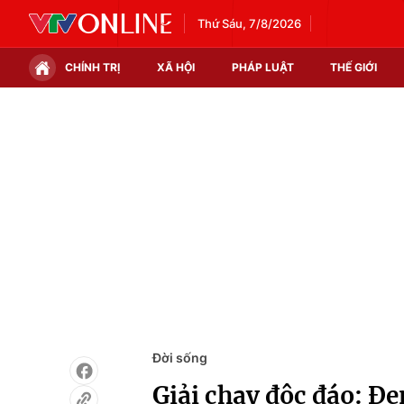
Thứ Sáu, 7/8/2026
CHÍNH TRỊ
XÃ HỘI
PHÁP LUẬT
THẾ GIỚI
Chính trị
Xã hội
Thế giới
Kinh tế
Tin tức
Tài chính
Thế giới đó đây
Thị trường
Câu chuyện quốc tế
Góc doanh nghiệp
Dữ liệu và đời sống
Đời sống
Giải chạy độc đáo: Đ