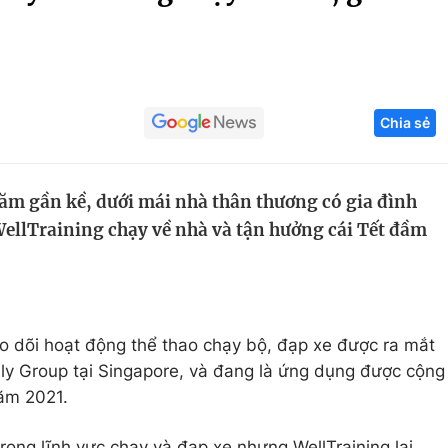
Góc ảnh
Giáo dục
Công nghệ
Chia sẻ
Tuyển sinh
Hitech Công ng
Học trực tuyến
Sản phẩm
ăm gần kề, dưới mái nhà thân thương có gia đình
g
Thị trường
ellTraining chạy về nhà và tận hưởng cái Tết đầm
Tư vấn
o dõi hoạt động thể thao chạy bộ, đạp xe được ra mắt
ly Group tại Singapore, và đang là ứng dụng được cộng
ăm 2021.
rong lĩnh vực chạy và đạp xe nhưng WellTraining lại