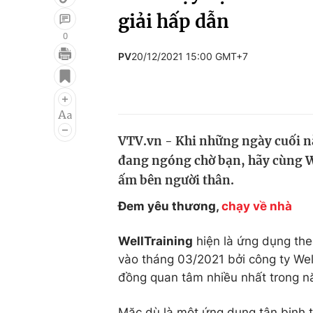
giải hấp dẫn
0
PV
20/12/2021 15:00 GMT+7
Giải trí
Đời sống
Điện ảnh
Du lịch
Âm nhạc
Làm đẹp
VTV.vn - Khi những ngày cuối n
Sao
Chất lượng cuộc sốn
đang ngóng chờ bạn, hãy cùng W
ấm bên người thân.
Đem yêu thương,
chạy về nhà
WellTraining
hiện là ứng dụng the
vào tháng 03/2021 bởi công ty Wel
đồng quan tâm nhiều nhất trong n
Mặc dù là một ứng dụng tân binh t