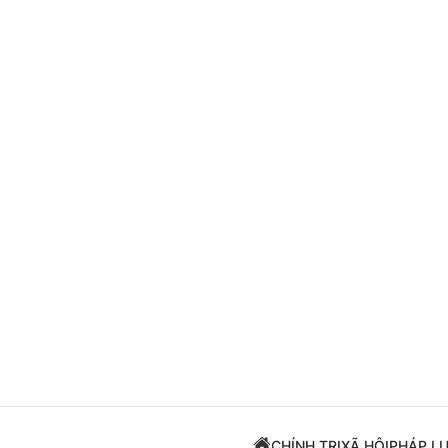
Giải trí
Đời sống
Điện ảnh
Du lịch
Âm nhạc
Làm đẹp
Sao
Chất lượng cuộc sốn
CHÍNH TRỊ
XÃ HỘI
PHÁP L