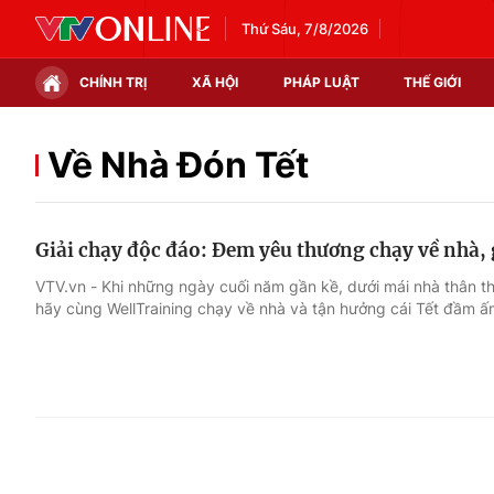
Thứ Sáu, 7/8/2026
CHÍNH TRỊ
XÃ HỘI
PHÁP LUẬT
THẾ GIỚI
Chính trị
Xã hội
Về Nhà Đón Tết
Thế giới
Kinh tế
Giải chạy độc đáo: Đem yêu thương chạy về nhà, 
Tin tức
Tài chính
VTV.vn - Khi những ngày cuối năm gần kề, dưới mái nhà thân t
hãy cùng WellTraining chạy về nhà và tận hưởng cái Tết đầm ấ
Thế giới đó đây
Thị trường
Câu chuyện quốc tế
Góc doanh nghiệp
Dữ liệu và đời sống