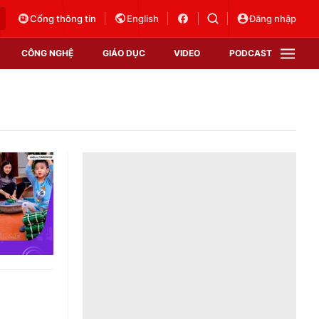
Cổng thông tin
English
Đăng nhập
CÔNG NGHỆ
GIÁO DỤC
VIDEO
PODCAST
VTV Money
VTV Thể thao
VTV Sức khoẻ
Bất động sản
Thị trường 24h
Tấm lòng Việt
Vươn mình bằng AI
VTV4
VTV8
VTV9
Lịch phát sóng
Giao lưu trực tuyến
Sự kiện