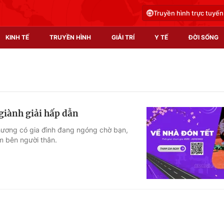
Truyền hình trực tuyến
KINH TẾ
TRUYỀN HÌNH
GIẢI TRÍ
Y TẾ
ĐỜI SỐNG
Pháp luật
Y tế
Truyền hình
Multimedia
giành giải hấp dẫn
Phim VTV
Video
hương có gia đình đang ngóng chờ bạn,
m bên người thân.
Hậu trường
Shorts video
Nhân vật
Podcast
Khán giả
EMagazine
Giải sao mai
Photo
Infographic