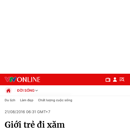
ĐỜI SỐNG
Chính trị
Du lịch
Làm đẹp
Chất lượng cuộc sống
Xã hội
21/08/2016 06:31 GMT+7
Pháp luật
Chuyên mục
Kinh tế
Giới trẻ đi xăm
Thể thao