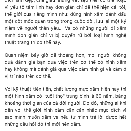
đích làm đẹp, che giấu những vết sẹo trên cơ thể hoặc
Phim VTV
Giải trí
vì yếu tố tâm linh hay đơn giản chỉ để thể hiện cái tôi,
Hậu trường
thế giới của riêng mình như: dùng hình xăm đánh dấu
Điện ảnh
một cột mốc quan trọng trong cuộc đời, lưu lại một kỷ
Đời sống
Nhân vật
niệm về người thân yêu… Và có những người đi xăm
Âm nhạc
mình đơn giản chỉ vì bị quyến rũ bởi loại hình nghệ
Du lịch
Khán giả
Giáo dục
Sao
thuật trang trí cơ thể này.
Làm đẹp
Giải sao mai
Tuyển sinh
Quan niệm bây giờ đã thoáng hơn, mọi người không
Công nghệ
Chất lượng cuộc sống
quá đánh giá bạn qua việc trên cơ thể có hình xăm
Học trực tuyến
hay không mà đánh giá qua việc xăm hình gì và xăm ở
Hitech Công nghệ tương lai
Giao lưu trực tuyến
vị trí nào trên cơ thể.
Sản phẩm
Với kỹ thuật tiên tiến, chất lượng mực xăm hiện nay thì
Lịch phát sóng
Thị trường
một hình xăm có "tuổi thọ" trung bình là 60 năm, bằng
khoảng thời gian của cả đời người. Do đó, những ai khi
Tư vấn
đến với thế giới hình xăm cần cân nhắc mục đích vì
Chuyên mục khác
sao mình muốn xăm và nếu tự mình trả lời được hết
Emagazine
Podcast
những câu hỏi đó thì mới nên xăm.