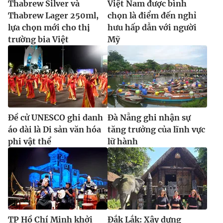
Thabrew Silver và
Việt Nam được bình
Thabrew Lager 250ml,
chọn là điểm đến nghỉ
lựa chọn mới cho thị
hưu hấp dẫn với người
trường bia Việt
Mỹ
Đề cử UNESCO ghi danh
Đà Nẵng ghi nhận sự
áo dài là Di sản văn hóa
tăng trưởng của lĩnh vực
phi vật thể
lữ hành
TP Hồ Chí Minh khởi
Đắk Lắk: Xây dựng