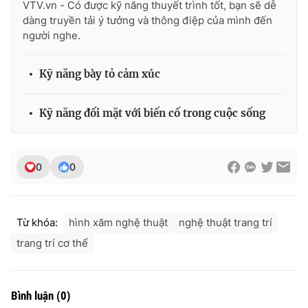
VTV.vn - Có được kỹ năng thuyết trình tốt, bạn sẽ dễ
dàng truyền tải ý tưởng và thông điệp của mình đến
người nghe.
THỜI BÁO VTV
Kỹ năng bày tỏ cảm xúc
Kỹ năng đối mặt với biến cố trong cuộc sống
Theo dõi báo trên
0
0
Cơ quan chủ quản:
Đài Truyền hình Việt Nam
Cơ quan báo chí:
Thời báo VTV
Giấy phép hoạt động báo in và báo điện tử số 483/GP-BTTTT
Từ khóa:
hình xăm nghệ thuật
nghệ thuật trang trí
cấp ngày 29/12/2023
trang trí cơ thể
Tổng Biên tập:
Vũ Thanh Thủy
Phó Tổng Biên tập:
Nguyễn Thị Mỹ Hạnh, Phạm Quốc Thắng,
Nguyễn Trọng Ninh
Bình luận
(
0
)
Tổng đài VTV:
024.38 355 931 - 024.38 355 932