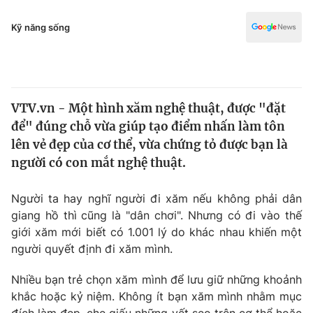
Chính trị
Truyền hình
Kỹ năng sống
Văn hóa - Giải trí
Xã hội
Y tế
Đời sống
Pháp luật
Công nghệ
VTV.vn - Một hình xăm nghệ thuật, được "đặt
Giáo dục
Y tế
để" đúng chỗ vừa giúp tạo điểm nhấn làm tôn
lên vẻ đẹp của cơ thể, vừa chứng tỏ được bạn là
người có con mắt nghệ thuật.
Thế giới
Tin tức
Người ta hay nghĩ người đi xăm nếu không phải dân
Kinh tế
giang hồ thì cũng là "dân chơi". Nhưng có đi vào thế
Thế giới đó đây
giới xăm mới biết có 1.001 lý do khác nhau khiến một
Tài chính
Dữ liệu và đời sống
người quyết định đi xăm mình.
Câu chuyện quốc tế
Thị trường
Nhiều bạn trẻ chọn xăm mình để lưu giữ những khoảnh
Truyền hình
Góc doanh nghiệp
khắc hoặc kỷ niệm. Không ít bạn xăm mình nhằm mục