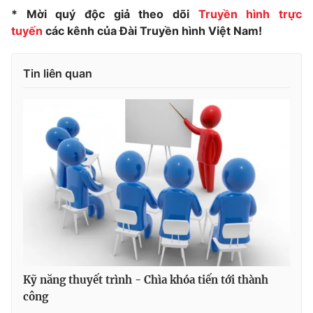
* Mời quý độc giả theo dõi
Truyền hình trực
Photo
Infographic
tuyến
các kênh của Đài Truyền hình Việt Nam!
Video
Shorts video
Tin liên quan
VTV Money
VTV Thể thao
VTV Sức khoẻ
Bất động sản
Thị trường 24h
Tấm lòng Việt
VTV4
Vươn mình bằng AI
VTV9
VTV8
Kỹ năng thuyết trình - Chìa khóa tiến tới thành
công
Liên hệ tòa soạn
English