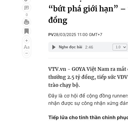
“bứt phá giới hạn” – 
0
đồng
Giải trí
Đời sống
PV
28/03/2025 11:00 GMT+7
Điện ảnh
Du lịch
2:46
Nghe đọc bài
Âm nhạc
Làm đẹp
Sao
Chất lượng cuộc sốn
VTV.vn - GOYA Việt Nam ra mắt c
thưởng 2.5 tỷ đồng, tiếp sức VĐ
trào chạy bộ.
Đây là cơ hội để cộng đồng runner
nhận được sự công nhận xứng đáng
Tiếp lửa cho tinh thần chinh phụ