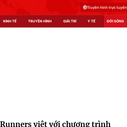
Truyền hình trực tuyến
KINH TẾ
TRUYỀN HÌNH
GIẢI TRÍ
Y TẾ
ĐỜI SỐNG
Pháp luật
Y tế
Truyền hình
Multimedia
Phim VTV
Video
Hậu trường
Shorts video
Nhân vật
Podcast
Khán giả
EMagazine
Giải sao mai
Photo
Runners việt với chương trình
Infographic