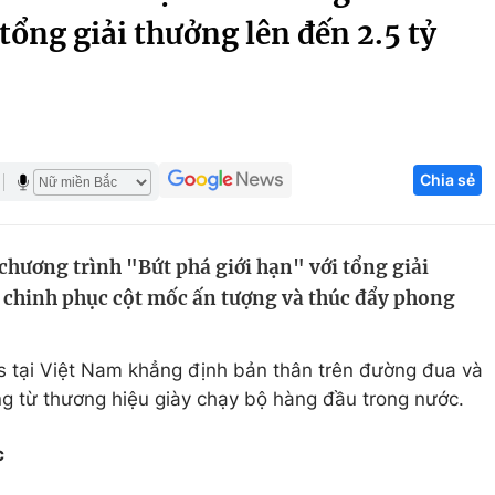
tổng giải thưởng lên đến 2.5 tỷ
Góc ảnh
Giáo dục
Công nghệ
Tuyển sinh
Hitech Công ng
Chia sẻ
Học trực tuyến
Sản phẩm
g
Thị trường
hương trình "Bứt phá giới hạn" với tổng giải
Tư vấn
V chinh phục cột mốc ấn tượng và thúc đẩy phong
s tại Việt Nam khẳng định bản thân trên đường đua và
 từ thương hiệu giày chạy bộ hàng đầu trong nước.
c