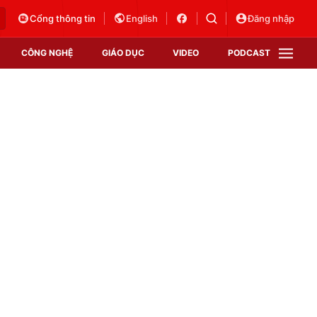
Cổng thông tin
English
Đăng nhập
CÔNG NGHỆ
GIÁO DỤC
VIDEO
PODCAST
VTV Money
VTV Thể thao
VTV Sức khoẻ
Bất động sản
Thị trường 24h
Tấm lòng Việt
Vươn mình bằng AI
VTV4
VTV8
VTV9
Lịch phát sóng
Giao lưu trực tuyến
Sự kiện