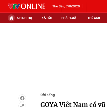
Thứ Sáu, 7/8/2026
CHÍNH TRỊ
XÃ HỘI
PHÁP LUẬT
THẾ GIỚI
Chính trị
Xã hội
Thế giới
Kinh tế
Tin tức
Tài chính
Thế giới đó đây
Thị trường
Câu chuyện quốc tế
Góc doanh nghiệp
Dữ liệu và đời sống
Đời sống
GOYA Việt Nam cổ vũ 