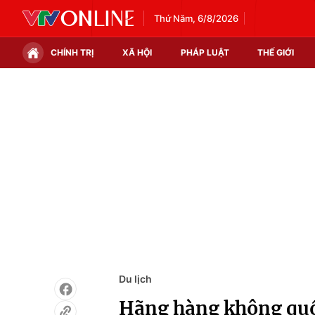
Thứ Năm, 6/8/2026
CHÍNH TRỊ
XÃ HỘI
PHÁP LUẬT
THẾ GIỚI
Chính trị
Xã hội
Thế giới
Kinh tế
Tin tức
Tài chính
Thế giới đó đây
Thị trường
Câu chuyện quốc tế
Góc doanh nghiệp
Dữ liệu và đời sống
Du lịch
Hãng hàng không quốc