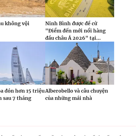
àu không vội
Ninh Bình được đề cử
"Điểm đến mới nổi hàng
đầu châu Á 2026" tại...
 đón hơn 15 triệu
Alberobello và câu chuyện
h sau 7 tháng
của những mái nhà