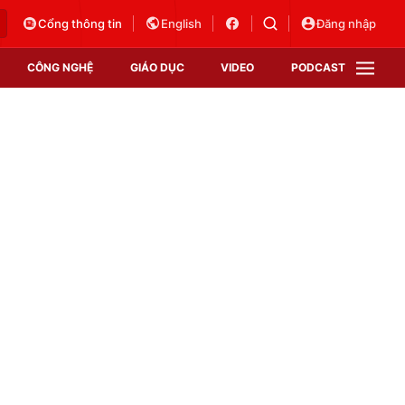
Cổng thông tin
English
Đăng nhập
CÔNG NGHỆ
GIÁO DỤC
VIDEO
PODCAST
VTV Money
VTV Thể thao
VTV Sức khoẻ
Bất động sản
Thị trường 24h
Tấm lòng Việt
Vươn mình bằng AI
VTV4
VTV8
VTV9
Lịch phát sóng
Giao lưu trực tuyến
Sự kiện