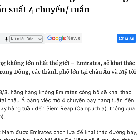
ần suất 4 chuyến/ tuần
Góc ảnh
Giáo dục
Công nghệ
Chia sẻ
Tuyển sinh
Hitech Công ng
Học trực tuyến
Sản phẩm
g không lớn nhất thế giới – Emirates, sẽ khai thác
g
Thị trường
rung Đông, các thành phố lớn tại châu Âu và Mỹ tới
Tư vấn
3/3, hãng hàng không Emirates công bố sẽ khai thác
 tại châu Á bằng việc mở 4 chuyến bay hàng tuần đến
bay hàng tuần đến Siem Reap (Campuchia), thông qua
n).
ệt Nam được Emirates chọn lựa để khai thác đường bay,