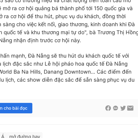
5 sao có thương hiệu và chất lượng trên toàn cầu mở
ẽ mở ra cơ hội quảng bá thành phố tới 150 quốc gia và
 ra cơ hội để thu hút, phục vụ du khách, đồng thời
 sàng cho việc kết nối, giao thương, kinh doanh khi Đà
h quốc tế và khu thương mại tự do", bà Trương Thị Hồn
Nẵng nhận định trước cơ hội này.
hấn mạnh, Đà Nẵng sẽ thu hút du khách quốc tế với
 lịch đặc sắc như Lễ hội pháo hoa quốc tế Đà Nẵng
 World Ba Na Hills, Danang Downtown… Các điểm đến
u lịch, các show diễn đặc sắc để sẵn sàng phục vụ du
im cho bài đọc
 Á
mở đường bay