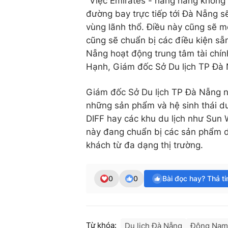
"Việc Emirates - hãng hàng không 
đường bay trực tiếp tới Đà Nẵng s
vùng lãnh thổ. Điều này cũng sẽ mở
cũng sẽ chuẩn bị các điều kiện sẵn
Nẵng hoạt động trung tâm tài chín
Hạnh, Giám đốc Sở Du lịch TP Đà 
Giám đốc Sở Du lịch TP Đà Nẵng n
những sản phẩm và hệ sinh thái du
DIFF hay các khu du lịch như Sun
này đang chuẩn bị các sản phẩm d
khách từ đa dạng thị trường.
0
0
Bài đọc hay? Thả t
Từ khóa:
Du lịch Đà Nẵng
Đông Nam