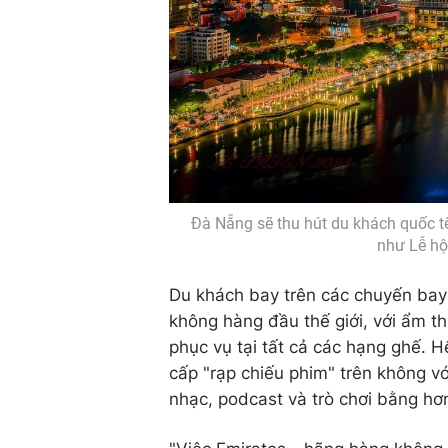
Đà Nẵng sẽ thu hút du khách quốc tế
như Lễ hộ
Du khách bay trên các chuyến bay
không hàng đầu thế giới, với ẩm 
phục vụ tại tất cả các hạng ghế. H
cấp "rạp chiếu phim" trên không v
nhạc, podcast và trò chơi bằng hơ