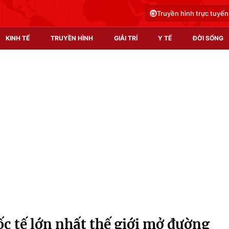
Truyền hình trực tuyến
KINH TẾ
TRUYỀN HÌNH
GIẢI TRÍ
Y TẾ
ĐỜI SỐNG
Pháp luật
Y tế
Truyền hình
Multimedia
Phim VTV
Video
Hậu trường
Shorts video
Nhân vật
Podcast
Khán giả
EMagazine
Giải sao mai
Photo
 tế lớn nhất thế giới mở đường
Infographic