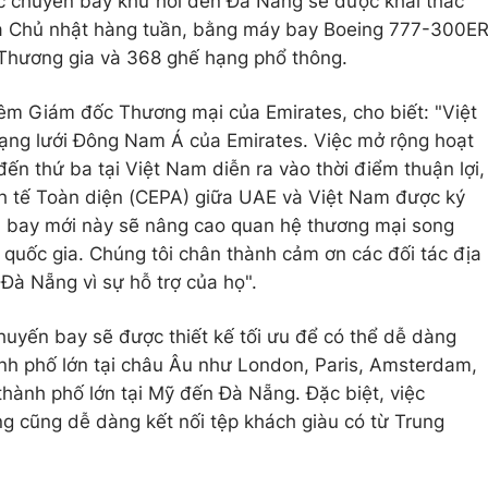
c chuyến bay khứ hồi đến Đà Nẵng sẽ được khai thác
 và Chủ nhật hàng tuần, bằng máy bay Boeing 777-300E
 Thương gia và 368 ghế hạng phổ thông.
êm Giám đốc Thương mại của Emirates, cho biết: "Việt
mạng lưới Đông Nam Á của Emirates. Việc mở rộng hoạt
 thứ ba tại Việt Nam diễn ra vào thời điểm thuận lợi,
nh tế Toàn diện (CEPA) giữa UAE và Việt Nam được ký
ến bay mới này sẽ nâng cao quan hệ thương mại song
 quốc gia. Chúng tôi chân thành cảm ơn các đối tác địa
à Nẵng vì sự hỗ trợ của họ".
chuyến bay sẽ được thiết kế tối ưu để có thể dễ dàng
nh phố lớn tại châu Âu như London, Paris, Amsterdam,
hành phố lớn tại Mỹ đến Đà Nẵng. Đặc biệt, việc
g cũng dễ dàng kết nối tệp khách giàu có từ Trung