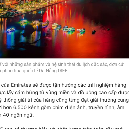
 với những sản phẩm và hệ sinh thái du lịch đặc sắc, đơn cử
i pháo hoa quốc tế Đà Nẵng DIFF...
 của Emirates sẽ được tận hưởng các trải nghiệm hàng
thực lấy cảm hứng từ vùng miền và đồ uống cao cấp đượ
ệ thống giải trí của hãng cũng từng đạt giải thưởng cung
ới hơn 6.500 kênh gồm phim điện ảnh, truyền hình, âm
n 40 ngôn ngữ.