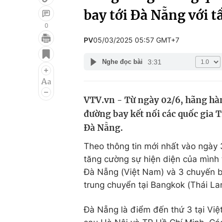
bay tới Đà Nẵng với t
0
PV
05/03/2025 05:57 GMT+7
Giải trí
Đời sống
3:31
Nghe đọc bài
Điện ảnh
Du lịch
Âm nhạc
Làm đẹp
VTV.vn - Từ ngày 02/6, hãng hàn
Sao
Chất lượng cuộc sốn
đường bay kết nối các quốc gia T
Đà Nẵng.
Theo thông tin mới nhất vào ngày 
tăng cường sự hiện diện của mình
Đà Nẵng (Việt Nam) và 3 chuyến 
trung chuyển tại Bangkok (Thái La
Đà Nẵng là điểm đến thứ 3 tại Vi