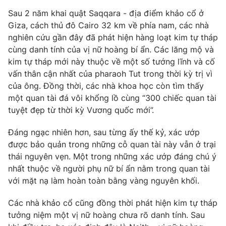
Phim VTV
Giải trí
Sau 2 năm khai quật Saqqara - địa điểm khảo cổ ở
Hậu trường
Giza, cách thủ đô Cairo 32 km về phía nam, các nhà
Điện ảnh
nghiên cứu gần đây đã phát hiện hàng loạt kim tự tháp
Đời sống
Nhân vật
cùng danh tính của vị nữ hoàng bí ẩn. Các lăng mộ và
Âm nhạc
Du lịch
kim tự tháp mới này thuộc về một số tướng lĩnh và cố
Khán giả
Giáo dục
Sao
vấn thân cận nhất của pharaoh Tut trong thời kỳ trị vì
Làm đẹp
Giải sao mai
của ông. Đồng thời, các nhà khoa học còn tìm thấy
Tuyển sinh
một quan tài đá vôi khổng lồ cùng “300 chiếc quan tài
Công nghệ
Chất lượng cuộc sống
tuyệt đẹp từ thời kỳ Vương quốc mới”.
Học trực tuyến
Hitech Công nghệ tương lai
Giao lưu trực tuyến
Đáng ngạc nhiên hơn, sau từng ấy thế kỷ, xác ướp
Sản phẩm
được bảo quản trong những cỗ quan tài này vẫn ở trại
thái nguyên vẹn. Một trong những xác ướp đáng chú ý
Lịch phát sóng
Thị trường
nhất thuộc về người phụ nữ bí ẩn nằm trong quan tài
Tư vấn
với mặt nạ làm hoàn toàn bằng vàng nguyên khối.
Chuyên mục khác
Các nhà khảo cổ cũng đồng thời phát hiện kim tự tháp
Emagazine
Podcast
tưởng niệm một vị nữ hoàng chưa rõ danh tính. Sau