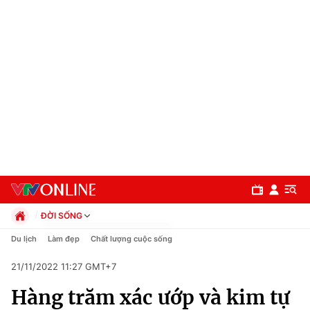
ĐỜI SỐNG
Chính trị
Du lịch
Làm đẹp
Chất lượng cuộc sống
Xã hội
21/11/2022 11:27 GMT+7
Pháp luật
Chuyên mục
Kinh tế
Hàng trăm xác ướp và kim tự
Thể thao