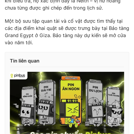
khi điều tra, họ xác định đây là Neith – vị nữ hoàng
chưa từng được ghi chép đến trong lịch sử.
Photo
Infographic
Một bộ sưu tập quan tài và cổ vật được tìm thấy tại
Video
Shorts video
các địa điểm khai quật sẽ được trưng bày tại Bảo tàng
Grand Egypt ở Giza. Bảo tàng này dự kiến ​​sẽ mở cửa
vào năm tới.
VTV Money
VTV Thể thao
Tin liên quan
VTV Sức khoẻ
Bất động sản
Thị trường 24h
Tấm lòng Việt
VTV4
Vươn mình bằng AI
VTV9
VTV8
Liên hệ tòa soạn
English