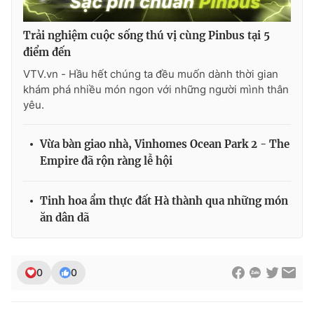
Trải nghiệm cuộc sống thú vị cùng Pinbus tại 5
điểm đến
THỜI BÁO VTV
VTV.vn - Hầu hết chúng ta đều muốn dành thời gian
khám phá nhiều món ngon với những người mình thân
yêu.
Theo dõi báo trên
Vừa bàn giao nhà, Vinhomes Ocean Park 2 - The
Empire đã rộn ràng lễ hội
Cơ quan chủ quản:
Đài Truyền hình Việt Nam
Cơ quan báo chí:
Thời báo VTV
Tinh hoa ẩm thực đất Hà thành qua những món
Giấy phép hoạt động báo in và báo điện tử số 483/GP-BTTTT
ăn dân dã
cấp ngày 29/12/2023
Tổng Biên tập:
Vũ Thanh Thủy
Phó Tổng Biên tập:
Nguyễn Thị Mỹ Hạnh, Phạm Quốc Thắng,
0
0
Nguyễn Trọng Ninh
Tổng đài VTV:
024.38 355 931 - 024.38 355 932