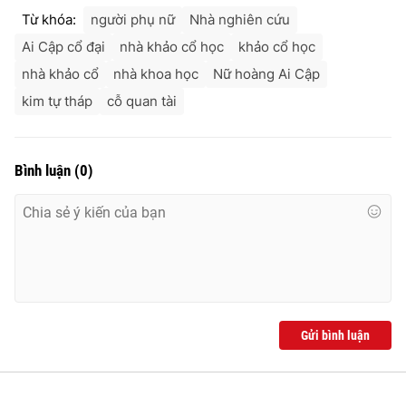
Ðiện thoại Thời báo VTV:
024.66 897 897
Từ khóa:
người phụ nữ
Nhà nghiên cứu
Email:
toasoan@vtv.vn
Ai Cập cổ đại
nhà khảo cổ học
khảo cổ học
Liên hệ quảng cáo:
024-7300.7108
nhà khảo cổ
nhà khoa học
Nữ hoàng Ai Cập
kim tự tháp
cỗ quan tài
Bình luận
(
0
)
® Cấm sao chép dưới mọi hình thức nếu không có sự chấp
thuận bằng văn bản. Ghi rõ nguồn VTV.vn khi phát hành lại
Gửi bình luận
thông tin từ website này.