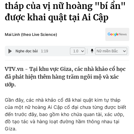
Chính trị
tháp của vị nữ hoàng "bí ẩn"
Truyền hình
được khai quật tại Ai Cập
Văn hóa - Giải trí
Xã hội
Y tế
Đời sống
Mai Linh (theo Live Science)
Pháp luật
Công nghệ
Giáo dục
Nghe đọc bài
1:19
Y tế
VTV.vn - Tại khu vực Giza, các nhà khảo cổ học
Thế giới
đã phát hiện thêm hàng trăm ngôi mộ và xác
Tin tức
ướp.
Kinh tế
Thế giới đó đây
Gần đây, các nhà khảo cổ đã khai quật kim tự tháp
Tài chính
Dữ liệu và đời sống
của một nữ hoàng Ai Cập cổ đại chưa từng được biết
Câu chuyện quốc tế
Thị trường
đến trước đây, bao gồm kho chứa quan tài, xác ướp,
đồ tạo tác và hàng loạt đường hầm thông nhau tại
Truyền hình
Góc doanh nghiệp
Giza.