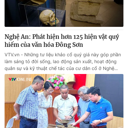
Tin tức
Kinh tế
Thế giới đó đây
Tài chính
Dữ liệu và đời sống
Câu chuyện quốc tế
Thị trường
Nghệ An: Phát hiện hơn 125 hiện vật quý
hiếm của văn hóa Đông Sơn
Truyền hình
Góc doanh nghiệp
VTV.vn - Những tư liệu khảo cổ quý giá này góp phần
Phim VTV
Giải trí
làm sáng tỏ đời sống, lao động sản xuất, hoạt động
Hậu trường
quân sự và kỹ thuật chế tác của cư dân cổ ở Nghệ...
Điện ảnh
Đời sống
Nhân vật
Âm nhạc
Du lịch
Khán giả
Giáo dục
Sao
Làm đẹp
Giải sao mai
Tuyển sinh
Công nghệ
Chất lượng cuộc sống
Học trực tuyến
Hitech Công nghệ tương lai