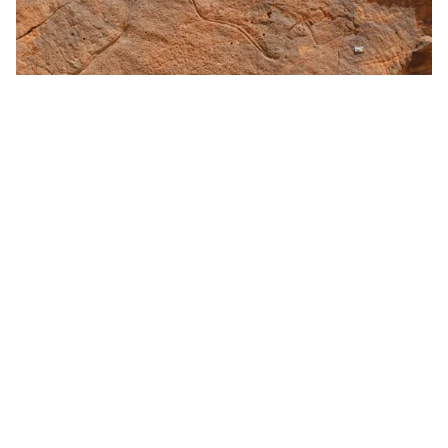
Tin mới
Video
Live
Emagazine
Trang chủ
Hạn hán làm lộ 40 ngôi mộ cổ hơn 2.300
năm ở Iraq
VTV.vn - Hạn hán kéo dài tại Iraq khiến mực nước hồ
chứa Mosul hạ thấp, làm lộ ra 40 ngôi mộ cổ có niên
đại hơn 2.300 năm.