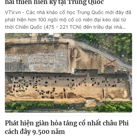
hai thiên niên kỷ tại Trung Quốc
VTV.vn - Các nhà khảo cổ học Trung Quốc mới đây đã
phát hiện hơn 100 ngôi mộ cổ có niên đại kéo dài từ
thời Chiến Quốc (475 - 221 TCN) đến triều đại nhà...
Phát hiện giàn hỏa táng cổ nhất châu Phi
cách đây 9.500 năm