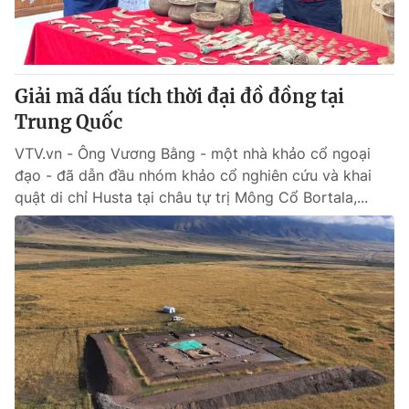
Giao lưu trực tuyến
Sản phẩm
Lịch phát sóng
Thị trường
Tư vấn
Giải mã dấu tích thời đại đồ đồng tại
Trung Quốc
Chuyên mục khác
Emagazine
VTV.vn - Ông Vương Bằng - một nhà khảo cổ ngoại
Podcast
đạo - đã dẫn đầu nhóm khảo cổ nghiên cứu và khai
quật di chỉ Husta tại châu tự trị Mông Cổ Bortala,...
Photo
Infographic
Video
Shorts video
VTV Money
VTV Thể thao
VTV Sức khoẻ
Bất động sản