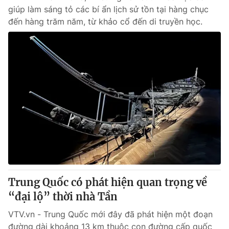
giúp làm sáng tỏ các bí ẩn lịch sử tồn tại hàng chục
đến hàng trăm năm, từ khảo cổ đến di truyền học.
Trung Quốc có phát hiện quan trọng về
“đại lộ” thời nhà Tần
VTV.vn - Trung Quốc mới đây đã phát hiện một đoạn
đường dài khoảng 13 km thuộc con đường cấp quốc