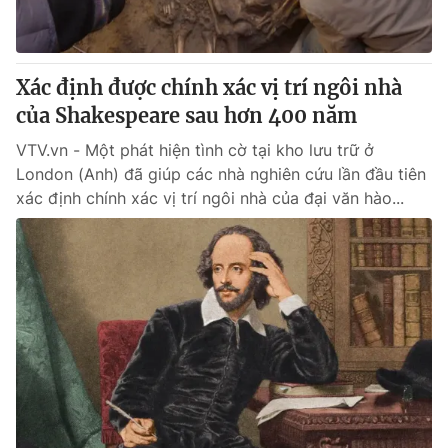
Giấy phép hoạt động báo in và báo điện tử số 483/GP-BTTTT
cấp ngày 29/12/2023
Tổng Biên tập:
Vũ Thanh Thủy
Xác định được chính xác vị trí ngôi nhà
Phó Tổng Biên tập:
Nguyễn Thị Mỹ Hạnh, Phạm Quốc Thắng,
của Shakespeare sau hơn 400 năm
Nguyễn Trọng Ninh
Tổng đài VTV:
024.38 355 931 - 024.38 355 932
VTV.vn - Một phát hiện tình cờ tại kho lưu trữ ở
Ðiện thoại Thời báo VTV:
024.66 897 897
London (Anh) đã giúp các nhà nghiên cứu lần đầu tiên
Email:
toasoan@vtv.vn
xác định chính xác vị trí ngôi nhà của đại văn hào...
Liên hệ quảng cáo:
024-7300.7108