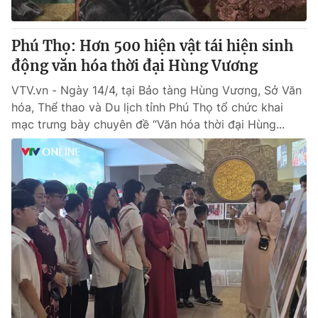
® Cấm sao chép dưới mọi hình thức nếu không có sự chấp
Phú Thọ: Hơn 500 hiện vật tái hiện sinh
thuận bằng văn bản. Ghi rõ nguồn VTV.vn khi phát hành lại
động văn hóa thời đại Hùng Vương
thông tin từ website này.
VTV.vn - Ngày 14/4, tại Bảo tàng Hùng Vương, Sở Văn
hóa, Thể thao và Du lịch tỉnh Phú Thọ tổ chức khai
mạc trưng bày chuyên đề “Văn hóa thời đại Hùng...