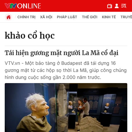
CHÍNH TRỊ
XÃ HỘI
PHÁP LUẬT
THẾ GIỚI
KINH TẾ
TRUYỀ
khảo cổ học
Chuyên mục
Tái hiện gương mặt người La Mã cổ đại
Chính trị
VTV.vn - Một bảo tàng ở Budapest đã tái dựng 16
gương mặt từ các hộp sọ thời La Mã, giúp công chúng
Xã hội
hình dung cuộc sống gần 2.000 năm trước.
Pháp luật
Y tế
Thế giới