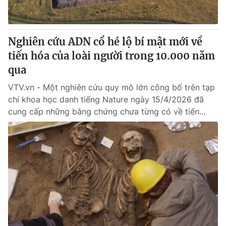
Thị trường 24h
Tấm lòng Việt
VTV4
Vươn mình bằng AI
Nghiên cứu ADN cổ hé lộ bí mật mới về
tiến hóa của loài người trong 10.000 năm
VTV9
VTV8
qua
VTV.vn - Một nghiên cứu quy mô lớn công bố trên tạp
Liên hệ tòa soạn
English
chí khoa học danh tiếng Nature ngày 15/4/2026 đã
cung cấp những bằng chứng chưa từng có về tiến...
THỜI BÁO VTV
Theo dõi báo trên
Cơ quan chủ quản:
Đài Truyền hình Việt Nam
Cơ quan báo chí:
Thời báo VTV