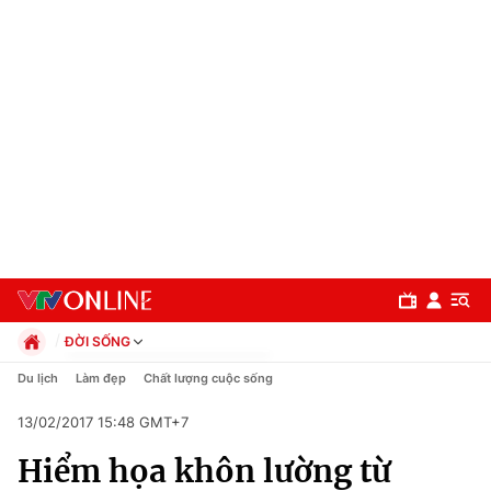
ĐỜI SỐNG
Chính trị
Du lịch
Làm đẹp
Chất lượng cuộc sống
Xã hội
13/02/2017 15:48 GMT+7
Pháp luật
Chuyên mục
Kinh tế
Hiểm họa khôn lường từ
Thể thao