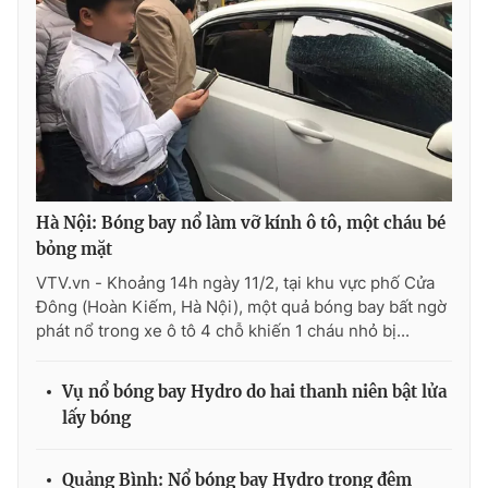
THỜI BÁO VTV
Theo dõi báo trên
Hà Nội: Bóng bay nổ làm vỡ kính ô tô, một cháu bé
bỏng mặt
Cơ quan chủ quản:
Đài Truyền hình Việt Nam
VTV.vn - Khoảng 14h ngày 11/2, tại khu vực phố Cửa
Cơ quan báo chí:
Thời báo VTV
Đông (Hoàn Kiếm, Hà Nội), một quả bóng bay bất ngờ
phát nổ trong xe ô tô 4 chỗ khiến 1 cháu nhỏ bị...
Giấy phép hoạt động báo in và báo điện tử số 483/GP-BTTTT
cấp ngày 29/12/2023
Tổng Biên tập:
Vũ Thanh Thủy
Vụ nổ bóng bay Hydro do hai thanh niên bật lửa
lấy bóng
Phó Tổng Biên tập:
Nguyễn Thị Mỹ Hạnh, Phạm Quốc Thắng,
Nguyễn Trọng Ninh
Tổng đài VTV:
024.38 355 931 - 024.38 355 932
Quảng Bình: Nổ bóng bay Hydro trong đêm