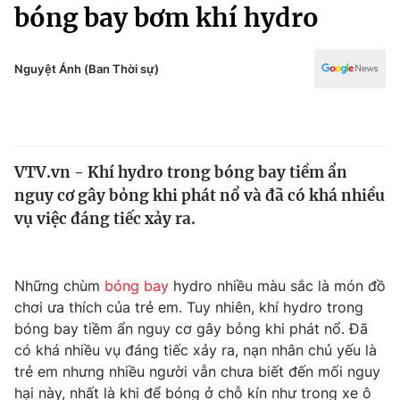
Chính trị
bóng bay bơm khí hydro
Truyền hình
Văn hóa - Giải trí
Xã hội
Y tế
Nguyệt Ánh (Ban Thời sự)
Đời sống
Pháp luật
Công nghệ
Giáo dục
Y tế
VTV.vn - Khí hydro trong bóng bay tiềm ẩn
nguy cơ gây bỏng khi phát nổ và đã có khá nhiều
Thế giới
vụ việc đáng tiếc xảy ra.
Tin tức
Kinh tế
Thế giới đó đây
Những chùm
bóng bay
hydro nhiều màu sắc là món đồ
Tài chính
chơi ưa thích của trẻ em. Tuy nhiên, khí hydro trong
Dữ liệu và đời sống
Câu chuyện quốc tế
bóng bay tiềm ẩn nguy cơ gây bỏng khi phát nổ. Đã
Thị trường
có khá nhiều vụ đáng tiếc xảy ra, nạn nhân chủ yếu là
Truyền hình
trẻ em nhưng nhiều người vẫn chưa biết đến mối nguy
Góc doanh nghiệp
hại này, nhất là khi để bóng ở chỗ kín như trong xe ô