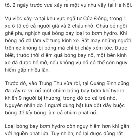
Phim VTV
tô. 2 ngày trước vừa xảy ra một vụ như vậy tại Hà Nội.
Giải trí
Hậu trường
Vụ việc xảy ra tại khu vực ngã tư Cửa Đông, trong 1
Điện ảnh
Đời sống
xe ô tô có cả người già và 2 cháu nhỏ. Cháu bé ngồi
Nhân vật
Âm nhạc
ghế phụ nghịch quả bóng bay loại to bơm hydro. Khi
Du lịch
Khán giả
bóng nổ đã làm vỡ tung kính xe. Rất may những người
Giáo dục
Sao
trên xe không bị bỏng mà chỉ bị cháy xém tóc. Được
Làm đẹp
Giải sao mai
Tuyển sinh
biết, trước thời điểm quả bóng bay nổ, một bên kính
Công nghệ
Chất lượng cuộc sống
xe đã được hé mở, nếu không vụ nổ có thể còn nguy
Học trực tuyến
hiểm gấp nhiều lần.
Hitech Công nghệ tương lai
Giao lưu trực tuyến
Trước đó, vào Trung Thu vừa rồi, tại Quảng Bình cũng
Sản phẩm
đã xảy ra vụ nổ một chùm bóng bay bơm khí hydro
Lịch phát sóng
Thị trường
khiến 9 người bị thương, trong đó có cả trẻ nhỏ.
Nguyên nhân do 1 người dùng bật lửa đốt dây buộc
Tư vấn
bóng để lấy bóng làm cả chùm phát nổ.
Chuyên mục khác
Loại bóng bay bơm hydro còn nguy hiểm hơn khi gần
Emagazine
Podcast
với nguồn phát lửa. Tuy nhiên, nó lại được dùng rất