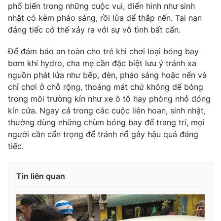
phổ biến trong những cuộc vui, điển hình như sinh
Photo
Infographic
nhật có kèm pháo sáng, rồi lửa để thắp nến. Tai nạn
đáng tiếc có thể xảy ra với sự vô tình bất cẩn.
Video
Shorts video
Để đảm bảo an toàn cho trẻ khi chơi loại bóng bay
bơm khí hydro, cha mẹ cần đặc biệt lưu ý tránh xa
VTV Money
VTV Thể thao
nguồn phát lửa như bếp, đèn, pháo sáng hoặc nến và
chỉ chơi ở chỗ rộng, thoáng mát chứ không để bóng
trong môi trường kín như xe ô tô hay phòng nhỏ đóng
VTV Sức khoẻ
Bất động sản
kín cửa. Ngay cả trong các cuộc liên hoan, sinh nhật,
thường dùng những chùm bóng bay để trang trí, mọi
Thị trường 24h
Tấm lòng Việt
người cần cẩn trọng để tránh nổ gây hậu quả đáng
tiếc.
VTV4
Vươn mình bằng AI
Tin liên quan
VTV9
VTV8
Liên hệ tòa soạn
English