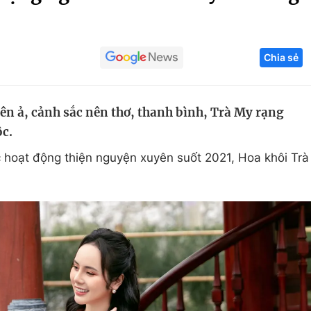
Góc ảnh
Chia sẻ
Giáo dục
Công nghệ
Tuyển sinh
Hitech Công ng
ên ả, cảnh sắc nên thơ, thanh bình, Trà My rạng
Học trực tuyến
Sản phẩm
ộc.
g
Thị trường
ác hoạt động thiện nguyện xuyên suốt 2021, Hoa khôi Trà
Tư vấn