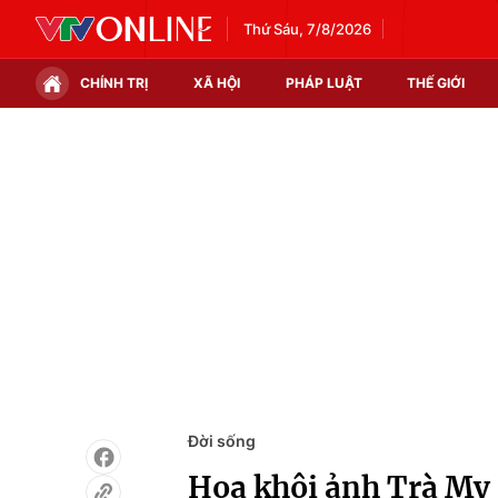
Thứ Sáu, 7/8/2026
CHÍNH TRỊ
XÃ HỘI
PHÁP LUẬT
THẾ GIỚI
Chính trị
Xã hội
Thế giới
Kinh tế
Tin tức
Tài chính
Thế giới đó đây
Thị trường
Câu chuyện quốc tế
Góc doanh nghiệp
Dữ liệu và đời sống
Đời sống
Hoa khôi ảnh Trà My 