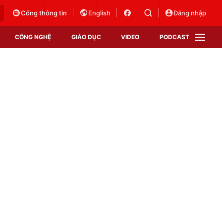
Cổng thông tin
English
Đăng nhập
CÔNG NGHỆ
GIÁO DỤC
VIDEO
PODCAST
VTV Money
VTV Thể thao
VTV Sức khoẻ
Bất động sản
Thị trường 24h
Tấm lòng Việt
Vươn mình bằng AI
VTV4
VTV8
VTV9
Lịch phát sóng
Giao lưu trực tuyến
Sự kiện