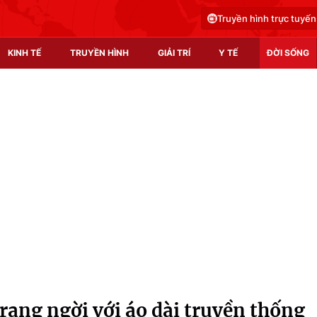
Truyền hình trực tuyến
KINH TẾ
TRUYỀN HÌNH
GIẢI TRÍ
Y TẾ
ĐỜI SỐNG
Pháp luật
Y tế
Truyền hình
Multimedia
Phim VTV
Video
Hậu trường
Shorts video
Nhân vật
Podcast
Khán giả
EMagazine
Giải sao mai
Photo
rạng ngời với áo dài truyền thống
Infographic