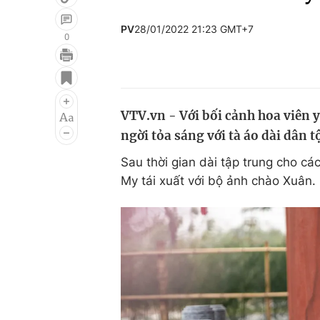
PV
28/01/2022 21:23 GMT+7
0
Giải trí
Đời sống
Điện ảnh
Du lịch
VTV.vn - Với bối cảnh hoa viên y
Âm nhạc
Làm đẹp
ngời tỏa sáng với tà áo dài dân t
Sao
Chất lượng cuộc sốn
Sau thời gian dài tập trung cho c
My tái xuất với bộ ảnh chào Xuân.