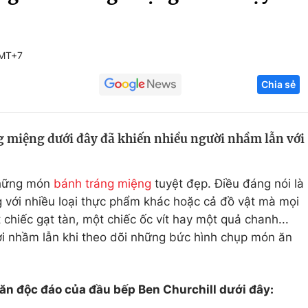
Góc ảnh
GMT+7
Giáo dục
Công nghệ
Chia sẻ
Tuyển sinh
Hitech Công ng
Học trực tuyến
Sản phẩm
miệng dưới đây đã khiến nhiều người nhầm lẫn với
g
Thị trường
Tư vấn
những món
bánh tráng miệng
tuyệt đẹp. Điều đáng nói là
 với nhiều loại thực phẩm khác hoặc cả đồ vật mà mọi
chiếc gạt tàn, một chiếc ốc vít hay một quả chanh...
ời nhầm lẫn khi theo dõi những bức hình chụp món ăn
 độc đáo của đầu bếp Ben Churchill dưới đây: