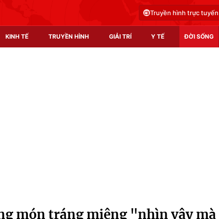
Truyền hình trực tuyến
KINH TẾ
TRUYỀN HÌNH
GIẢI TRÍ
Y TẾ
ĐỜI SỐNG
Pháp luật
Y tế
Truyền hình
Multimedia
Phim VTV
Video
Hậu trường
Shorts video
Nhân vật
Podcast
Khán giả
EMagazine
Giải sao mai
Photo
ng món tráng miệng "nhìn vậy mà
Infographic