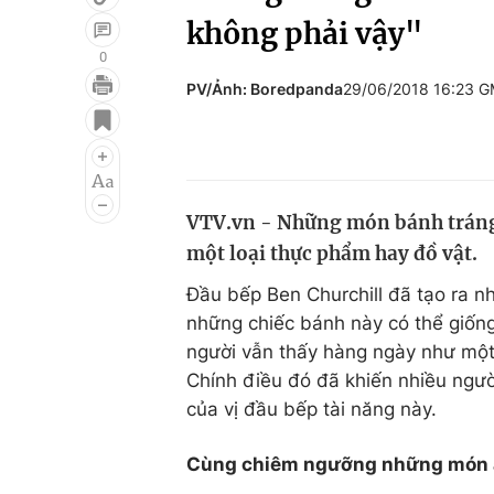
không phải vậy"
0
PV/Ảnh: Boredpanda
29/06/2018 16:23 
Giải trí
Đời sống
Điện ảnh
Du lịch
Âm nhạc
Làm đẹp
VTV.vn - Những món bánh tráng 
Sao
Chất lượng cuộc sốn
một loại thực phẩm hay đồ vật.
Đầu bếp Ben Churchill đã tạo ra 
những chiếc bánh này có thể giống
người vẫn thấy hàng ngày như một 
Chính điều đó đã khiến nhiều ngư
của vị đầu bếp tài năng này.
Cùng chiêm ngưỡng những món ăn