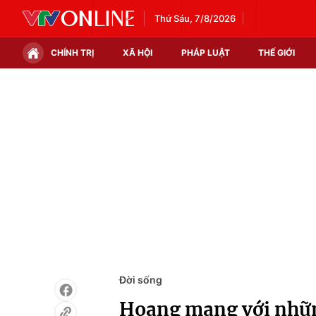
Thứ Sáu, 7/8/2026
CHÍNH TRỊ
XÃ HỘI
PHÁP LUẬT
THẾ GIỚI
Chính trị
Xã hội
Thế giới
Kinh tế
Tin tức
Tài chính
Thế giới đó đây
Thị trường
Câu chuyện quốc tế
Góc doanh nghiệp
Dữ liệu và đời sống
Đời sống
Hoang mang với nhữ