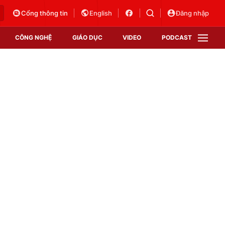
Cổng thông tin
English
Đăng nhập
CÔNG NGHỆ
GIÁO DỤC
VIDEO
PODCAST
VTV Money
VTV Thể thao
VTV Sức khoẻ
Bất động sản
Thị trường 24h
Tấm lòng Việt
Vươn mình bằng AI
VTV4
VTV8
VTV9
Lịch phát sóng
Giao lưu trực tuyến
Sự kiện