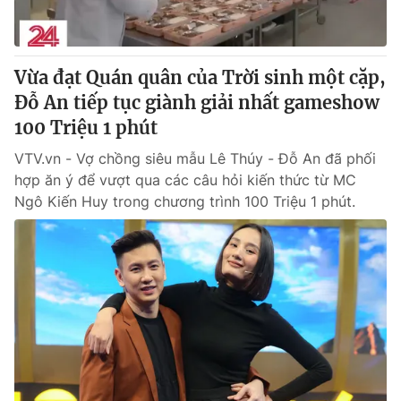
Thị trường 24h
Tấm lòng Việt
VTV4
Vươn mình bằng AI
Vừa đạt Quán quân của Trời sinh một cặp,
Đỗ An tiếp tục giành giải nhất gameshow
VTV9
VTV8
100 Triệu 1 phút
VTV.vn - Vợ chồng siêu mẫu Lê Thúy - Đỗ An đã phối
Liên hệ tòa soạn
English
hợp ăn ý để vượt qua các câu hỏi kiến thức từ MC
Ngô Kiến Huy trong chương trình 100 Triệu 1 phút.
THỜI BÁO VTV
Theo dõi báo trên
Cơ quan chủ quản:
Đài Truyền hình Việt Nam
Cơ quan báo chí:
Thời báo VTV