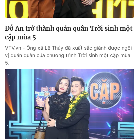
Giấy phép hoạt động báo in và báo điện tử số 483/GP-BTTTT
cấp ngày 29/12/2023
Tổng Biên tập:
Vũ Thanh Thủy
Đỗ An trở thành quán quân Trời sinh một
Phó Tổng Biên tập:
Nguyễn Thị Mỹ Hạnh, Phạm Quốc Thắng,
Nguyễn Trọng Ninh
cặp mùa 5
Tổng đài VTV:
024.38 355 931 - 024.38 355 932
VTV.vn - Ông xã Lê Thúy đã xuất sắc giành được ngôi
Ðiện thoại Thời báo VTV:
024.66 897 897
vị quán quân của chương trình Trời sinh một cặp mùa
Email:
toasoan@vtv.vn
5.
Liên hệ quảng cáo:
024-7300.7108