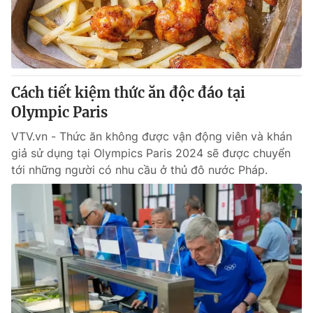
Tin tức
Kinh tế
Thế giới đó đây
Tài chính
Dữ liệu và đời sống
Câu chuyện quốc tế
Thị trường
Cách tiết kiệm thức ăn độc đáo tại
Truyền hình
Olympic Paris
Góc doanh nghiệp
VTV.vn - Thức ăn không được vận động viên và khán
Phim VTV
Giải trí
giả sử dụng tại Olympics Paris 2024 sẽ được chuyển
Hậu trường
tới những người có nhu cầu ở thủ đô nước Pháp.
Điện ảnh
Đời sống
Nhân vật
Âm nhạc
Du lịch
Khán giả
Giáo dục
Sao
Làm đẹp
Giải sao mai
Tuyển sinh
Công nghệ
Chất lượng cuộc sống
Học trực tuyến
Hitech Công nghệ tương lai