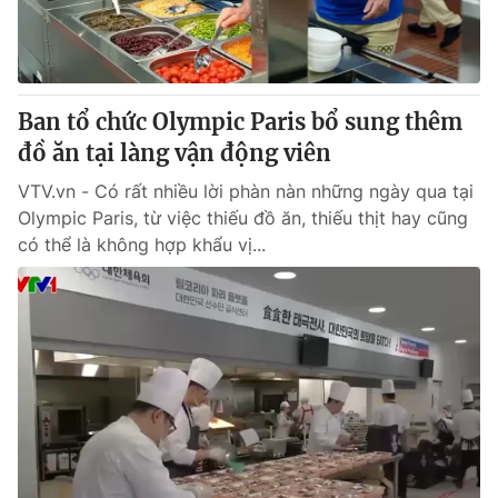
Giao lưu trực tuyến
Sản phẩm
Lịch phát sóng
Thị trường
Tư vấn
Ban tổ chức Olympic Paris bổ sung thêm
Chuyên mục khác
đồ ăn tại làng vận động viên
Emagazine
Podcast
VTV.vn - Có rất nhiều lời phàn nàn những ngày qua tại
Olympic Paris, từ việc thiếu đồ ăn, thiếu thịt hay cũng
có thể là không hợp khẩu vị...
Photo
Infographic
Video
Shorts video
VTV Money
VTV Thể thao
VTV Sức khoẻ
Bất động sản