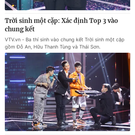
® Cấm sao chép dưới mọi hình thức nếu không có sự chấp
Trời sinh một cặp: Xác định Top 3 vào
thuận bằng văn bản. Ghi rõ nguồn VTV.vn khi phát hành lại
chung kết
thông tin từ website này.
VTV.vn - Ba thí sinh vào chung kết Trời sinh một cặp
gồm Đỗ An, Hữu Thanh Tùng và Thái Sơn.