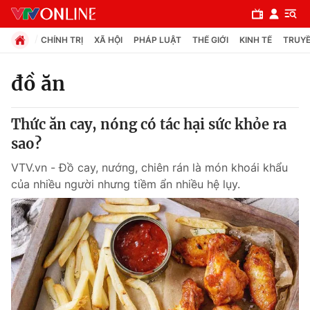
CHÍNH TRỊ
XÃ HỘI
PHÁP LUẬT
THẾ GIỚI
KINH TẾ
TRUYỀ
đồ ăn
Chuyên mục
Thức ăn cay, nóng có tác hại sức khỏe ra
Chính trị
sao?
VTV.vn - Đồ cay, nướng, chiên rán là món khoái khẩu
Xã hội
của nhiều người nhưng tiềm ẩn nhiều hệ lụy.
Pháp luật
Y tế
Thế giới