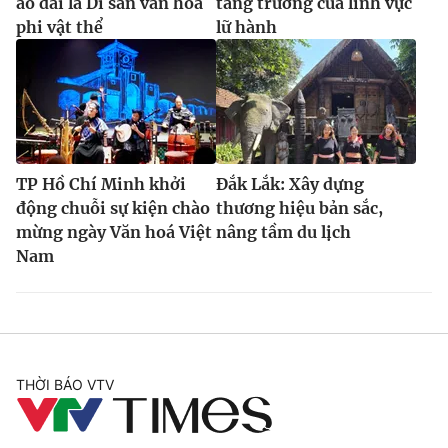
áo dài là Di sản văn hóa
tăng trưởng của lĩnh vực
phi vật thể
lữ hành
TP Hồ Chí Minh khởi
Đắk Lắk: Xây dựng
động chuỗi sự kiện chào
thương hiệu bản sắc,
mừng ngày Văn hoá Việt
nâng tầm du lịch
Nam
THỜI BÁO VTV