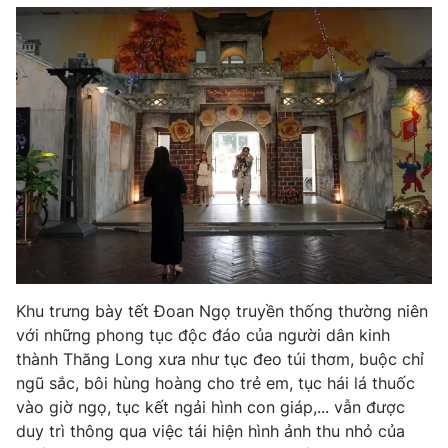
Photo
Infographic
Video
Shorts video
VTV Money
VTV Thể thao
VTV Sức khoẻ
Bất động sản
Thị trường 24h
Tấm lòng Việt
Khu trưng bày tết Đoan Ngọ truyền thống thường niên
VTV4
Vươn mình bằng AI
với những phong tục độc đáo của người dân kinh
thành Thăng Long xưa như tục đeo túi thơm, buộc chỉ
VTV9
VTV8
ngũ sắc, bôi hùng hoàng cho trẻ em, tục hái lá thuốc
vào giờ ngọ, tục kết ngải hình con giáp,... vẫn được
duy trì thông qua việc tái hiện hình ảnh thu nhỏ của
Liên hệ tòa soạn
English