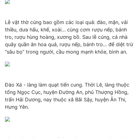
Ðiện thoại Thời báo VTV:
024.66 897 897
Email:
toasoan@vtv.vn
Liên hệ quảng cáo:
024-7300.7108
Lễ vật thờ cúng bao gồm các loại quả: đào, mận, vải
thiều, dưa hấu, khế, xoài… cùng cơm rượu nếp, bánh
tro, rượu hùng hoàng, xương bồ. Sau lễ cúng, cả nhà
quây quần ăn hoa quả, rượu nếp, bánh tro… để diệt trừ
“sâu bọ” trong người, cầu mong mạnh khỏe, bình an.
Đào Xá - làng làm quạt tiến cung. Thời Lê, làng thuộc
tổng Ngọc Cục, huyện Đường An, phủ Thượng Hồng,
trấn Hải Dương, nay thuộc xã Bãi Sậy, huyện Ân Thi,
Hưng Yên.
® Cấm sao chép dưới mọi hình thức nếu không có sự chấp
thuận bằng văn bản. Ghi rõ nguồn VTV.vn khi phát hành lại
thông tin từ website này.