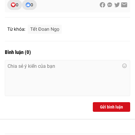
0
0
Từ khóa:
Tết Đoan Ngọ
Bình luận
(
0
)
Gửi bình luận