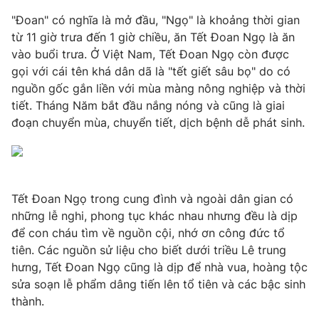
Phim VTV
Giải trí
"Đoan" có nghĩa là mở đầu, "Ngọ" là khoảng thời gian
Hậu trường
từ 11 giờ trưa đến 1 giờ chiều, ăn Tết Đoan Ngọ là ăn
Điện ảnh
vào buổi trưa. Ở Việt Nam, Tết Đoan Ngọ còn được
Đời sống
Nhân vật
gọi với cái tên khá dân dã là "tết giết sâu bọ" do có
Âm nhạc
Du lịch
nguồn gốc gắn liền với mùa màng nông nghiệp và thời
Khán giả
Giáo dục
Sao
tiết. Tháng Năm bắt đầu nắng nóng và cũng là giai
Làm đẹp
Giải sao mai
đoạn chuyển mùa, chuyển tiết, dịch bệnh dễ phát sinh.
Tuyển sinh
Công nghệ
Chất lượng cuộc sống
Học trực tuyến
Hitech Công nghệ tương lai
Giao lưu trực tuyến
Sản phẩm
Tết Đoan Ngọ trong cung đình và ngoài dân gian có
những lễ nghi, phong tục khác nhau nhưng đều là dịp
Lịch phát sóng
Thị trường
để con cháu tìm về nguồn cội, nhớ ơn công đức tổ
tiên. Các nguồn sử liệu cho biết dưới triều Lê trung
Tư vấn
hưng, Tết Đoan Ngọ cũng là dịp để nhà vua, hoàng tộc
Chuyên mục khác
sửa soạn lễ phẩm dâng tiến lên tổ tiên và các bậc sinh
Emagazine
Podcast
thành.