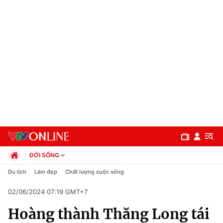
ĐỜI SỐNG
Chính trị
Du lịch
Làm đẹp
Chất lượng cuộc sống
Xã hội
02/06/2024 07:19 GMT+7
Pháp luật
Chuyên mục
Kinh tế
Hoàng thành Thăng Long tái
Thể thao