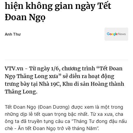
Chính trị
hiện không gian ngày Tết
Truyền hình
Đoan Ngọ
Văn hóa - Giải trí
Xã hội
Y tế
Đời sống
Anh Thư
Pháp luật
Công nghệ
Giáo dục
Y tế
VTV.vn - Từ ngày 1/6, chương trình “Tết Đoan
Thế giới
Ngọ Thăng Long xưa” sẽ diễn ra hoạt động
Tin tức
trưng bày tại Nhà 19C, Khu di sản Hoàng thành
Kinh tế
Thăng Long.
Thế giới đó đây
Tài chính
Dữ liệu và đời sống
Câu chuyện quốc tế
Tết Đoan Ngọ (Đoan Dương) được xem là một trong
Thị trường
những dịp lễ tết quan trọng bậc nhất. Từ xa xưa, cha
ông ta đã truyền tụng câu ca “Tháng Tư đong đậu nấu
Truyền hình
Góc doanh nghiệp
chè - Ăn tết Đoan Ngọ trở về tháng Năm”.