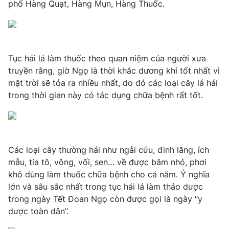
phố Hàng Quạt, Hàng Mụn, Hàng Thuốc.
THỜI BÁO VTV
Tục hái lá làm thuốc theo quan niệm của người xưa
truyền rằng, giờ Ngọ là thời khắc dương khí tốt nhất vì
mặt trời sẽ tỏa ra nhiều nhất, do đó các loại cây lá hái
trong thời gian này có tác dụng chữa bệnh rất tốt.
Theo dõi báo trên
Cơ quan chủ quản:
Đài Truyền hình Việt Nam
Cơ quan báo chí:
Thời báo VTV
Các loại cây thường hái như ngải cứu, đinh lăng, ích
Giấy phép hoạt động báo in và báo điện tử số 483/GP-BTTTT
mẫu, tía tô, vông, vối, sen… về được băm nhỏ, phơi
cấp ngày 29/12/2023
khô dùng làm thuốc chữa bệnh cho cả năm. Ý nghĩa
Tổng Biên tập:
Vũ Thanh Thủy
lớn và sâu sắc nhất trong tục hái lá làm thảo dược
Phó Tổng Biên tập:
Nguyễn Thị Mỹ Hạnh, Phạm Quốc Thắng,
trong ngày Tết Đoan Ngọ còn được gọi là ngày “y
Nguyễn Trọng Ninh
dược toàn dân”.
Tổng đài VTV:
024.38 355 931 - 024.38 355 932