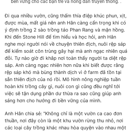
bền vững cho các bạn trẻ và nông dân truyền thống. .
Đi qua nhiều vườn, cũng thấm thía điệp khúc phun, xịt,
được mùa, mất giá nên anh Hân càng cẩn trọng khi có
ý định trồng 2 sào trồng táo Phan Rang và mận hồng.
Khi đến Stone Hill để tìm hiểu và học hỏi, anh Hân
nghe mọi người nói về chuyện thiên địch, nuôi rệp sáp
để kiểm soát côn trùng gây hại mà anh ngạc nhiên quá
đỗi. Tự nào giờ đi khắp nơi toàn thấy người ta diệt rệp
sáp. Anh càng ngạc nhiên hơn nữa khi biết được rằng
rệp sáp khó mà bùng thành dịch vì ở farm đã tồn tại
sẵn thiên địch của nó rồi. Mô hình nông nghiệp tuần
hoàn khi trồng cây gì, nuôi con gì cũng đều nghĩ tới
việc sẽ tận dụng phần dư thừa ra sao cũng giúp anh
sáng hơn cho hướng đi bền vững của mình.
Anh Hân chia sẻ: "Không chỉ là một vườn ca cao đơn
thuần, nơi đây còn là một khu vườn rừng thu nhỏ, nơi
các loại cây trồng khác nhau hòa quyện vào nhau một