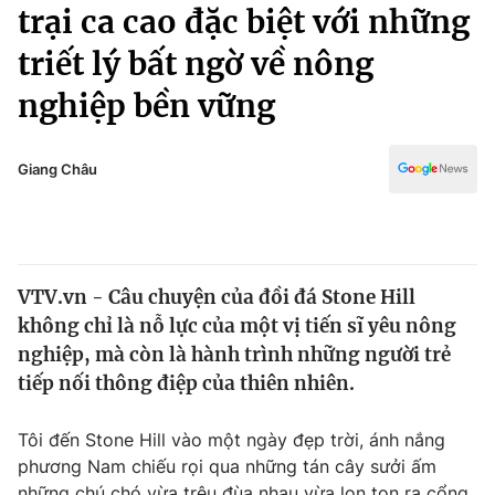
Chính trị
trại ca cao đặc biệt với những
Truyền hình
triết lý bất ngờ về nông
Văn hóa - Giải trí
Xã hội
Y tế
nghiệp bền vững
Đời sống
Pháp luật
Công nghệ
Giáo dục
Giang Châu
Y tế
Thế giới
VTV.vn - Câu chuyện của đồi đá Stone Hill
Tin tức
không chỉ là nỗ lực của một vị tiến sĩ yêu nông
Kinh tế
Thế giới đó đây
nghiệp, mà còn là hành trình những người trẻ
Tài chính
tiếp nối thông điệp của thiên nhiên.
Dữ liệu và đời sống
Câu chuyện quốc tế
Thị trường
Tôi đến Stone Hill vào một ngày đẹp trời, ánh nắng
Truyền hình
Góc doanh nghiệp
phương Nam chiếu rọi qua những tán cây sưởi ấm
những chú chó vừa trêu đùa nhau vừa lon ton ra cổng