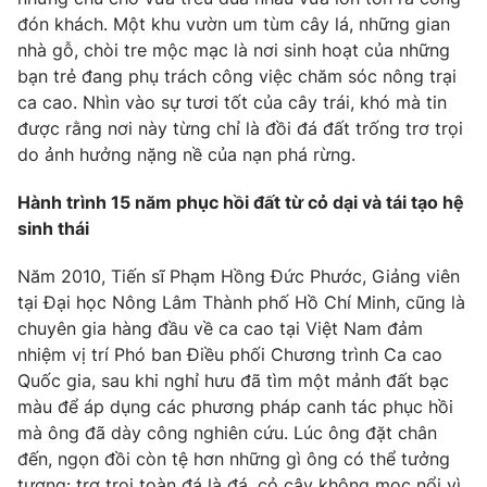
Phim VTV
Giải trí
đón khách. Một khu vườn um tùm cây lá, những gian
Hậu trường
nhà gỗ, chòi tre mộc mạc là nơi sinh hoạt của những
Điện ảnh
bạn trẻ đang phụ trách công việc chăm sóc nông trại
Đời sống
Nhân vật
ca cao. Nhìn vào sự tươi tốt của cây trái, khó mà tin
Âm nhạc
được rằng nơi này từng chỉ là đồi đá đất trống trơ trọi
Du lịch
Khán giả
Giáo dục
do ảnh hưởng nặng nề của nạn phá rừng.
Sao
Làm đẹp
Giải sao mai
Tuyển sinh
Hành trình 15 năm phục hồi đất từ cỏ dại và tái tạo hệ
Công nghệ
Chất lượng cuộc sống
sinh thái
Học trực tuyến
Hitech Công nghệ tương lai
Giao lưu trực tuyến
Năm 2010, Tiến sĩ Phạm Hồng Đức Phước, Giảng viên
Sản phẩm
tại Đại học Nông Lâm Thành phố Hồ Chí Minh, cũng là
chuyên gia hàng đầu về ca cao tại Việt Nam đảm
Lịch phát sóng
Thị trường
nhiệm vị trí Phó ban Điều phối Chương trình Ca cao
Quốc gia, sau khi nghỉ hưu đã tìm một mảnh đất bạc
Tư vấn
màu để áp dụng các phương pháp canh tác phục hồi
Chuyên mục khác
mà ông đã dày công nghiên cứu. Lúc ông đặt chân
Emagazine
đến, ngọn đồi còn tệ hơn những gì ông có thể tưởng
Podcast
tượng: trơ trọi toàn đá là đá, cỏ cây không mọc nổi vì