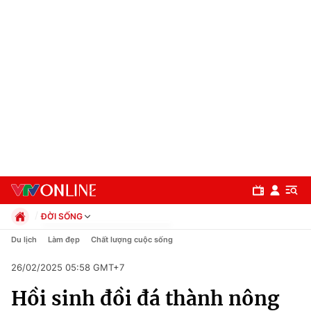
ĐỜI SỐNG
Chính trị
Du lịch
Làm đẹp
Chất lượng cuộc sống
Xã hội
26/02/2025 05:58 GMT+7
Pháp luật
Chuyên mục
Kinh tế
Hồi sinh đồi đá thành nông
Thể thao