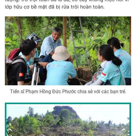
lớp hữu cơ bề mặt đã bị rửa trôi hoàn toàn.
Photo
Infographic
Video
Shorts video
VTV Money
VTV Thể thao
VTV Sức khoẻ
Bất động sản
Thị trường 24h
Tấm lòng Việt
Tiến sĩ Phạm Hồng Đức Phước chia sẻ với các bạn trẻ.
VTV4
Vươn mình bằng AI
VTV9
VTV8
Liên hệ tòa soạn
English