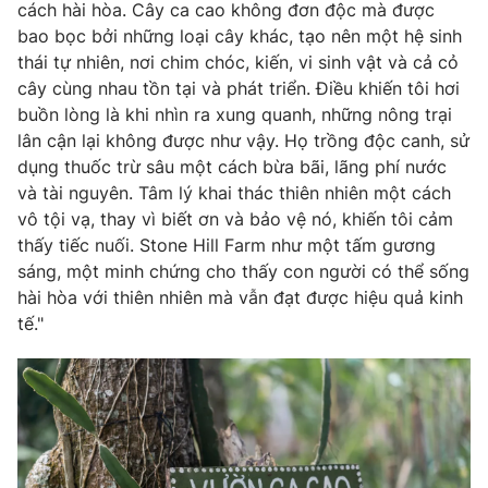
cách hài hòa. Cây ca cao không đơn độc mà được
bao bọc bởi những loại cây khác, tạo nên một hệ sinh
thái tự nhiên, nơi chim chóc, kiến, vi sinh vật và cả cỏ
cây cùng nhau tồn tại và phát triển. Điều khiến tôi hơi
buồn lòng là khi nhìn ra xung quanh, những nông trại
lân cận lại không được như vậy. Họ trồng độc canh, sử
dụng thuốc trừ sâu một cách bừa bãi, lãng phí nước
và tài nguyên. Tâm lý khai thác thiên nhiên một cách
vô tội vạ, thay vì biết ơn và bảo vệ nó, khiến tôi cảm
thấy tiếc nuối. Stone Hill Farm như một tấm gương
sáng, một minh chứng cho thấy con người có thể sống
hài hòa với thiên nhiên mà vẫn đạt được hiệu quả kinh
tế."