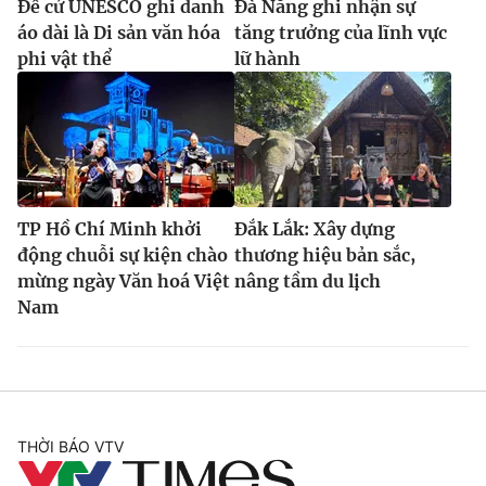
Đề cử UNESCO ghi danh
Đà Nẵng ghi nhận sự
áo dài là Di sản văn hóa
tăng trưởng của lĩnh vực
phi vật thể
lữ hành
TP Hồ Chí Minh khởi
Đắk Lắk: Xây dựng
động chuỗi sự kiện chào
thương hiệu bản sắc,
mừng ngày Văn hoá Việt
nâng tầm du lịch
Nam
THỜI BÁO VTV