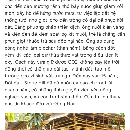
Email:
toasoan@vtv.vn
cho đến đào mương rãnh nhỏ bẫy nước giúp giảm xói
Liên hệ quảng cáo:
024-7300.7108
mòn, xây hồ để hứng nước mưa, từ việc lặp đặt hệ
thống tưới nhỏ giọt, cho đến trồng cỏ dại để phục hồi
đất. Bằng phương pháp thiên địch, ông nuôi kiến vàng
và kiến đen để kiểm soát bọ xít muỗi, thế là chẳng cần
phun giọt thuốc trừ sâu độc hại nào. Ông áp dụng
công nghệ làm biochar (than hầm), bằng cách đốt
yếm khí các loại dư thừa thực vật trong điều kiện ít
oxy. Cách này vừa giữ được CO2 không bay lên trời,
đồng thời có thể giúp cải tạo lý tính đất, tạo môi
trường cho vi sinh vật trú ngụ. Đến nay sau 15 năm,
Đồi đá - Stone Hill đã có vườn ca cao cho ra trái
quanh năm, có những tình nguyện viên yêu nông
® Cấm sao chép dưới mọi hình thức nếu không có sự chấp
thuận bằng văn bản. Ghi rõ nguồn VTV.vn khi phát hành lại
nghiệp sạch, và còn trở thành điểm đến du lịch thú vị
thông tin từ website này.
cho du khách đến với Đồng Nai.