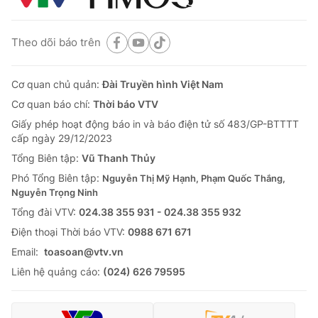
Theo dõi báo trên
Cơ quan chủ quản:
Đài Truyền hình Việt Nam
Cơ quan báo chí:
Thời báo VTV
Giấy phép hoạt động báo in và báo điện tử số 483/GP-BTTTT
cấp ngày 29/12/2023
Tổng Biên tập:
Vũ Thanh Thủy
Phó Tổng Biên tập:
Nguyễn Thị Mỹ Hạnh, Phạm Quốc Thắng,
Nguyễn Trọng Ninh
Tổng đài VTV:
024.38 355 931 - 024.38 355 932
Ðiện thoại Thời báo VTV:
0988 671 671
Email:
toasoan@vtv.vn
Liên hệ quảng cáo:
(024) 626 79595