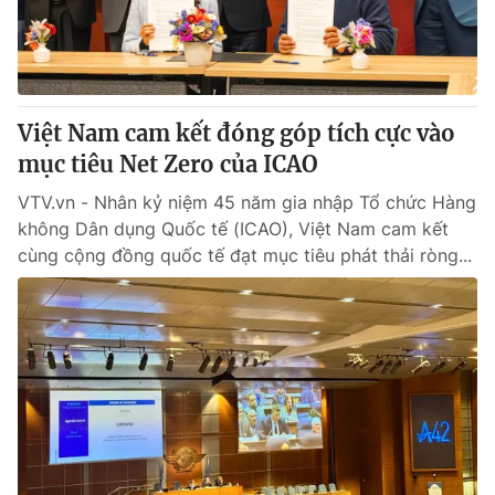
® Cấm sao chép dưới mọi hình thức nếu không có sự chấp
thuận bằng văn bản. Ghi rõ nguồn VTV.vn khi phát hành lại
thông tin từ website này.
Việt Nam cam kết đóng góp tích cực vào
mục tiêu Net Zero của ICAO
VTV.vn - Nhân kỷ niệm 45 năm gia nhập Tổ chức Hàng
không Dân dụng Quốc tế (ICAO), Việt Nam cam kết
cùng cộng đồng quốc tế đạt mục tiêu phát thải ròng...