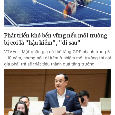
Thị trường 24h
Tấm lòng Việt
VTV4
Vươn mình bằng AI
VTV9
VTV8
Phát triển khó bền vững nếu môi trường
bị coi là "hậu kiểm", "đi sau"
Liên hệ tòa soạn
English
VTV.vn - Một quốc gia có thể tăng GDP nhanh trong 5
- 10 năm, nhưng nếu đi kèm ô nhiễm môi trường thì cái
giá phải trả sẽ triệt tiêu thành quả tăng trưởng.
THỜI BÁO VTV
Theo dõi báo trên
Cơ quan chủ quản:
Đài Truyền hình Việt Nam
Cơ quan báo chí:
Thời báo VTV