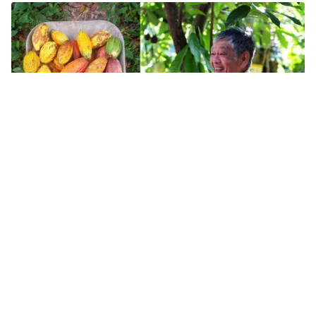
Tin mới
Video
Live
Emagazine
Trang chủ
“Hệ quỹ đạo” Net Zero: Từ chữa lành, tái
sinh cho đất đến xanh hóa ngành dệt may
VTV.vn - Net Zero không đồng nghĩa với việc không
phát thải khí nhà kính mà đó là sự cân bằng giữa
lượng khí thải phát ra và lượng khí được hấp thụ...