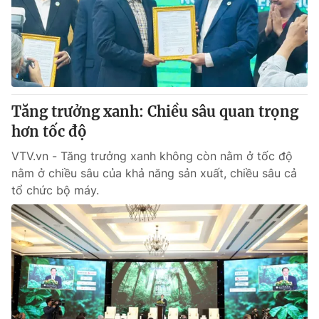
Tin tức
Kinh tế
Thế giới đó đây
Tài chính
Dữ liệu và đời sống
Câu chuyện quốc tế
Thị trường
Tăng trưởng xanh: Chiều sâu quan trọng
Truyền hình
Góc doanh nghiệp
hơn tốc độ
Phim VTV
Giải trí
VTV.vn - Tăng trưởng xanh không còn nằm ở tốc độ
Hậu trường
nằm ở chiều sâu của khả năng sản xuất, chiều sâu cả
Điện ảnh
tổ chức bộ máy.
Đời sống
Nhân vật
Âm nhạc
Du lịch
Khán giả
Giáo dục
Sao
Làm đẹp
Giải sao mai
Tuyển sinh
Công nghệ
Chất lượng cuộc sống
Học trực tuyến
Hitech Công nghệ tương lai