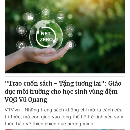
"Trao cuốn sách - Tặng tương lai": Giáo
dục môi trường cho học sinh vùng đệm
VQG Vũ Quang
VTV.vn - Những trang sách không chỉ mở ra cánh cửa
tri thức, mà còn gieo vào lòng thế hệ trẻ tình yêu và ý
thức bảo vệ thiên nhiên quê hương mình.