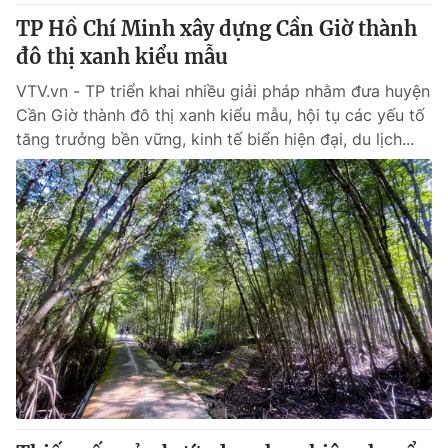
TP Hồ Chí Minh xây dựng Cần Giờ thành
đô thị xanh kiểu mẫu
VTV.vn - TP triển khai nhiều giải pháp nhằm đưa huyện
Cần Giờ thành đô thị xanh kiểu mẫu, hội tụ các yếu tố
tăng trưởng bền vững, kinh tế biển hiện đại, du lịch...