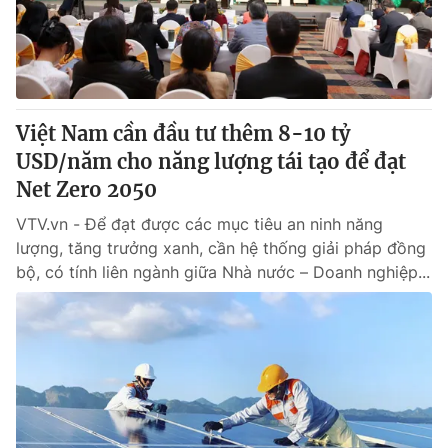
Giao lưu trực tuyến
Sản phẩm
Lịch phát sóng
Thị trường
Tư vấn
Việt Nam cần đầu tư thêm 8-10 tỷ
Chuyên mục khác
USD/năm cho năng lượng tái tạo để đạt
Emagazine
Podcast
Net Zero 2050
VTV.vn - Để đạt được các mục tiêu an ninh năng
Photo
Infographic
lượng, tăng trưởng xanh, cần hệ thống giải pháp đồng
bộ, có tính liên ngành giữa Nhà nước – Doanh nghiệp...
Video
Shorts video
VTV Money
VTV Thể thao
VTV Sức khoẻ
Bất động sản