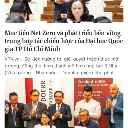
Giấy phép hoạt động báo in và báo điện tử số 483/GP-BTTTT
cấp ngày 29/12/2023
Tổng Biên tập:
Vũ Thanh Thủy
Phó Tổng Biên tập:
Nguyễn Thị Mỹ Hạnh, Phạm Quốc Thắng,
Mục tiêu Net Zero và phát triển bền vững
Nguyễn Trọng Ninh
Tổng đài VTV:
trong hợp tác chiến lược của Đại học Quốc
024.38 355 931 - 024.38 355 932
Ðiện thoại Thời báo VTV:
gia TP Hồ Chí Minh
024.66 897 897
Email:
toasoan@vtv.vn
VTV.vn - Sự kiện hướng tới giải quyết thách thức môi
Liên hệ quảng cáo:
024-7300.7108
trường, đồng thời hình thành mô hình hợp tác 3 Nhà
(Nhà trường - Nhà nước - Doanh nghiệp) cho phát...