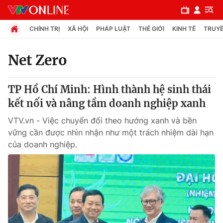
CHÍNH TRỊ
XÃ HỘI
PHÁP LUẬT
THẾ GIỚI
KINH TẾ
TRUYỀ
Net Zero
Chuyên mục
TP Hồ Chí Minh: Hình thành hệ sinh thái
Chính trị
kết nối và nâng tầm doanh nghiệp xanh
VTV.vn - Việc chuyển đổi theo hướng xanh và bền
Xã hội
vững cần được nhìn nhận như một trách nhiệm dài hạn
của doanh nghiệp.
Pháp luật
Y tế
Thế giới