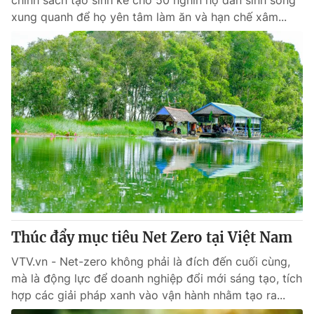
chính sách tạo sinh kế cho 50 nghìn hộ dân sinh sống
xung quanh để họ yên tâm làm ăn và hạn chế xâm...
Thúc đẩy mục tiêu Net Zero tại Việt Nam
VTV.vn - Net-zero không phải là đích đến cuối cùng,
mà là động lực để doanh nghiệp đổi mới sáng tạo, tích
hợp các giải pháp xanh vào vận hành nhằm tạo ra...