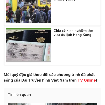
Photo
Infographic
Video
Shorts video
Chia sẻ kinh nghiệm làm
VTV Money
VTV Thể thao
visa du lịch Hong Kong
VTV Sức khoẻ
Bất động sản
Thị trường 24h
Tấm lòng Việt
Mời quý độc giả theo dõi các chương trình đã phát
VTV4
Vươn mình bằng AI
sóng của Đài Truyền hình Việt Nam trên
TV Online
!
VTV9
VTV8
Tin liên quan
Liên hệ tòa soạn
English