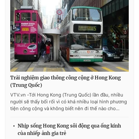
THỜI BÁO VTV
Theo dõi báo trên
Trải nghiệm giao thông công cộng ở Hong Kong
Cơ quan chủ quản:
Đài Truyền hình Việt Nam
(Trung Quốc)
Cơ quan báo chí:
Thời báo VTV
VTV.vn -Tới Hong Kong (Trung Quốc) lần đầu, nhiều
Giấy phép hoạt động báo in và báo điện tử số 483/GP-BTTTT
người sẽ thấy bối rối vì có khá nhiều loại hình phương
cấp ngày 29/12/2023
tiện công cộng và không biết nên đi thế nào cho...
Tổng Biên tập:
Vũ Thanh Thủy
Phó Tổng Biên tập:
Nguyễn Thị Mỹ Hạnh, Phạm Quốc Thắng,
Nguyễn Trọng Ninh
Nhịp sống Hong Kong sôi động qua ống kính
của nhiếp ảnh gia trẻ
Tổng đài VTV:
024.38 355 931 - 024.38 355 932