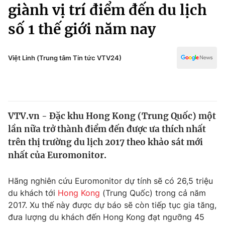
Chính trị
giành vị trí điểm đến du lịch
Truyền hình
số 1 thế giới năm nay
Văn hóa - Giải trí
Xã hội
Y tế
Đời sống
Việt Linh (Trung tâm Tin tức VTV24)
Pháp luật
Công nghệ
Giáo dục
Y tế
VTV.vn - Đặc khu Hong Kong (Trung Quốc) một
Thế giới
lần nữa trở thành điểm đến được ưa thích nhất
Tin tức
trên thị trường du lịch 2017 theo khảo sát mới
Kinh tế
nhất của Euromonitor.
Thế giới đó đây
Tài chính
Dữ liệu và đời sống
Câu chuyện quốc tế
Hãng nghiên cứu Euromonitor dự tính sẽ có 26,5 triệu
Thị trường
du khách tới
Hong Kong
(Trung Quốc) trong cả năm
2017. Xu thế này được dự báo sẽ còn tiếp tục gia tăng,
Truyền hình
Góc doanh nghiệp
đưa lượng du khách đến Hong Kong đạt ngưỡng 45