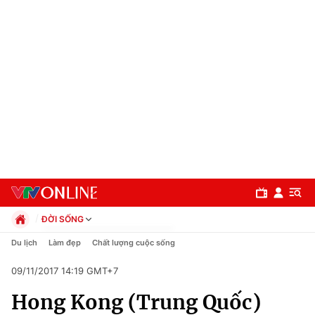
ĐỜI SỐNG
Chính trị
Du lịch
Làm đẹp
Chất lượng cuộc sống
Xã hội
09/11/2017 14:19 GMT+7
Pháp luật
Chuyên mục
Kinh tế
Hong Kong (Trung Quốc)
Thể thao