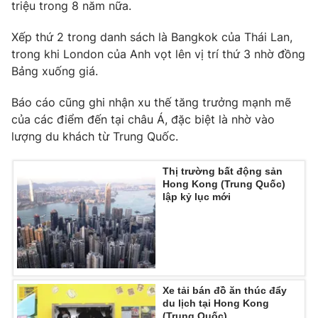
Phim VTV
triệu trong 8 năm nữa.
Giải trí
Hậu trường
Xếp thứ 2 trong danh sách là Bangkok của Thái Lan,
Điện ảnh
trong khi London của Anh vọt lên vị trí thứ 3 nhờ đồng
Đời sống
Nhân vật
Bảng xuống giá.
Âm nhạc
Du lịch
Khán giả
Giáo dục
Sao
Báo cáo cũng ghi nhận xu thế tăng trưởng mạnh mẽ
Làm đẹp
Giải sao mai
của các điểm đến tại châu Á, đặc biệt là nhờ vào
Tuyển sinh
lượng du khách từ Trung Quốc.
Công nghệ
Chất lượng cuộc sống
Học trực tuyến
Hitech Công nghệ tương lai
Thị trường bất động sản
Giao lưu trực tuyến
Hong Kong (Trung Quốc)
Sản phẩm
lập kỷ lục mới
Lịch phát sóng
Thị trường
Tư vấn
Chuyên mục khác
Xe tải bán đồ ăn thúc đẩy
Emagazine
Podcast
du lịch tại Hong Kong
(Trung Quốc)