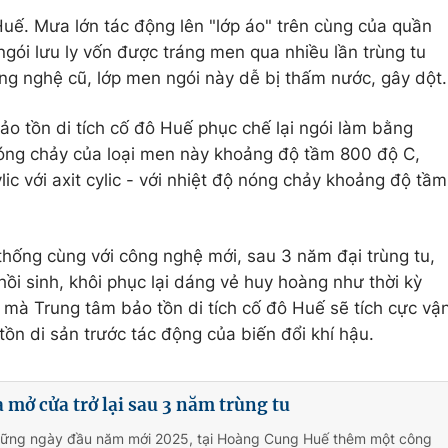
uế. Mưa lớn tác động lên "lớp áo" trên cùng của quần
 ngói lưu ly vốn được tráng men qua nhiều lần trùng tu
ng nghệ cũ, lớp men ngói này dễ bị thấm nước, gây dột.
o tồn di tích cố đô Huế phục chế lại ngói làm bằng
ộ nóng chảy của loại men này khoảng độ tầm 800 độ C,
c với axit cylic - với nhiệt độ nóng chảy khoảng độ tầm
 thống cùng với công nghệ mới, sau 3 năm đại trùng tu,
ồi sinh, khôi phục lại dáng vẻ huy hoàng như thời kỳ
mà Trung tâm bảo tồn di tích cố đô Huế sẽ tích cực vậ
tồn di sản trước tác động của biến đổi khí hậu.
 mở cửa trở lại sau 3 năm trùng tu
hững ngày đầu năm mới 2025, tại Hoàng Cung Huế thêm một công