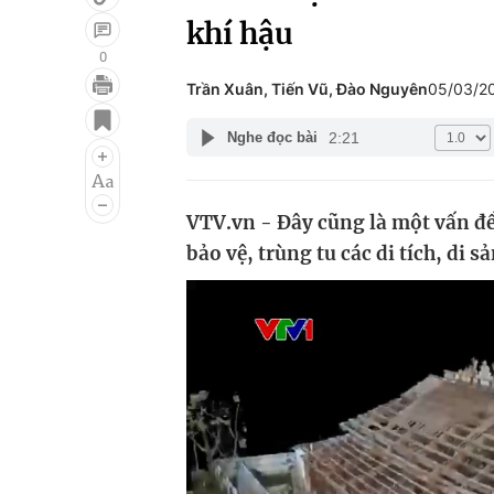
khí hậu
0
Trần Xuân, Tiến Vũ, Đào Nguyên
05/03/2
Giải trí
Đời sống
2:21
Nghe đọc bài
Điện ảnh
Du lịch
Âm nhạc
Làm đẹp
VTV.vn - Đây cũng là một vấn đ
Sao
Chất lượng cuộc sốn
bảo vệ, trùng tu các di tích, di sả