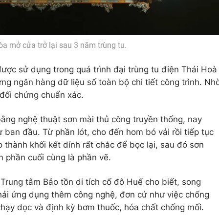
a mở cửa trở lại sau 3 năm trùng tu.
ược sử dụng trong quá trình đại trùng tu điện Thái Hoà
ựng ngân hàng dữ liệu số toàn bộ chi tiết công trình. Nh
ể đối chứng chuẩn xác.
ằng nghệ thuật sơn mài thủ công truyền thống, nay
 ban đầu. Từ phần lót, cho đến hom bó vải rồi tiếp tục
 thành khối kết dính rất chắc để bọc lại, sau đó sơn
n phần cuối cùng là phần vẽ.
rung tâm Bảo tồn di tích cố đô Huế cho biết, song
phải ứng dụng thêm công nghệ, đơn cử như việc chống
hạy dọc và định kỳ bơm thuốc, hóa chất chống mối.