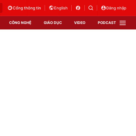
Cổng thông tin
English
Đăng nhập
CÔNG NGHỆ
GIÁO DỤC
VIDEO
PODCAST
VTV Money
VTV Thể thao
VTV Sức khoẻ
Bất động sản
Thị trường 24h
Tấm lòng Việt
Vươn mình bằng AI
VTV4
VTV8
VTV9
Lịch phát sóng
Giao lưu trực tuyến
Sự kiện