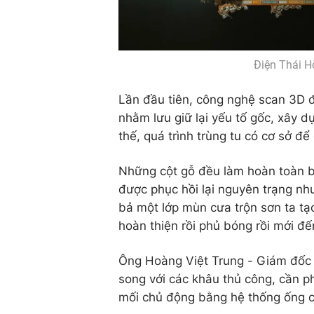
Điện Thái Hò
Lần đầu tiên, công nghệ scan 3D đ
nhằm lưu giữ lại yếu tố gốc, xây d
thế, quá trình trùng tu có cơ sở đ
Những cột gỗ đều làm hoàn toàn b
được phục hồi lại nguyên trạng như
bả một lớp mùn cưa trộn sơn ta tạo
hoàn thiện rồi phủ bóng rồi mới đế
Ông Hoàng Việt Trung - Giám đốc T
song với các khâu thủ công, cần 
mối chủ động bằng hệ thống ống c