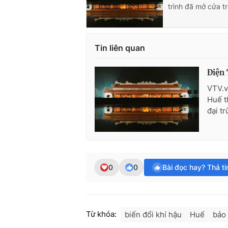
trình đã mở cửa tr
Tin liên quan
Điện 
VTV.v
Huế t
đại tr
0
0
Bài đọc hay? Thả t
Từ khóa:
biến đổi khí hậu
Huế
bảo 