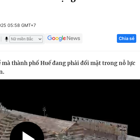
Góc ảnh
025 05:58 GMT+7
Giáo dục
Công nghệ
Chia sẻ
Tuyển sinh
Hitech Công ng
Học trực tuyến
Sản phẩm
ề mà thành phố Huế đang phải đối mặt trong nỗ lực
g
Thị trường
n.
Tư vấn