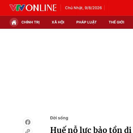
Chủ Nhật, 9/8/2026
CHÍNH TRỊ
XÃ HỘI
PHÁP LUẬT
THẾ GIỚI
Chính trị
Xã hội
Thế giới
Kinh tế
Tin tức
Tài chính
Thế giới đó đây
Thị trường
Câu chuyện quốc tế
Góc doanh nghiệp
Dữ liệu và đời sống
Đời sống
Huế nỗ lực bảo tồn di