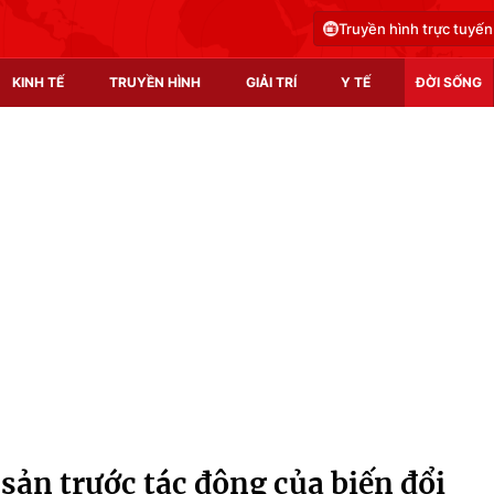
Truyền hình trực tuyến
KINH TẾ
TRUYỀN HÌNH
GIẢI TRÍ
Y TẾ
ĐỜI SỐNG
Pháp luật
Y tế
Truyền hình
Multimedia
Phim VTV
Video
Hậu trường
Shorts video
Nhân vật
Podcast
Khán giả
EMagazine
Giải sao mai
Photo
 sản trước tác động của biến đổi
Infographic