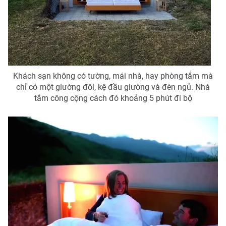
THỜI BÁO VTV
Khách sạn không có tường, mái nhà, hay phòng tắm mà
chỉ có một giường đôi, kệ đầu giường và đèn ngủ. Nhà
Theo dõi báo trên
tắm công cộng cách đó khoảng 5 phút đi bộ
Cơ quan chủ quản:
Đài Truyền hình Việt Nam
Cơ quan báo chí:
Thời báo VTV
Giấy phép hoạt động báo in và báo điện tử số 483/GP-BTTTT
cấp ngày 29/12/2023
Tổng Biên tập:
Vũ Thanh Thủy
Phó Tổng Biên tập:
Nguyễn Thị Mỹ Hạnh, Phạm Quốc Thắng,
Nguyễn Trọng Ninh
Tổng đài VTV:
024.38 355 931 - 024.38 355 932