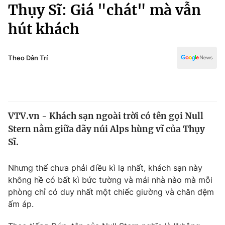
Chính trị
Thụy Sĩ: Giá "chát" mà vẫn
Truyền hình
hút khách
Văn hóa - Giải trí
Xã hội
Y tế
Đời sống
Theo Dân Trí
Pháp luật
Công nghệ
Giáo dục
Y tế
VTV.vn - Khách sạn ngoài trời có tên gọi Null
Thế giới
Stern nằm giữa dãy núi Alps hùng vĩ của Thụy
Tin tức
Sĩ.
Kinh tế
Thế giới đó đây
Nhưng thế chưa phải điều kì lạ nhất, khách sạn này
Tài chính
Dữ liệu và đời sống
không hề có bất kì bức tường và mái nhà nào mà mỗi
Câu chuyện quốc tế
Thị trường
phòng chỉ có duy nhất một chiếc giường và chăn đệm
ấm áp.
Truyền hình
Góc doanh nghiệp