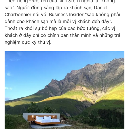
Theo tiếng Đức, tên của Null Stern nghĩa là "không
Phim VTV
Giải trí
sao". Người đồng sáng lập ra khách sạn, Daniel
Hậu trường
Charbonnier nói với Business Insider "sao không phải
Điện ảnh
dành cho khách sạn mà là mỗi vị khách đến đây".
Đời sống
Nhân vật
Thoát ra khỏi sự bó hẹp của các bức tường, các vị
Âm nhạc
Du lịch
khách ở đây chỉ có chính bản thân mình và những trải
Khán giả
Giáo dục
Sao
nghiệm cực kỳ thú vị.
Làm đẹp
Giải sao mai
Tuyển sinh
Công nghệ
Chất lượng cuộc sống
Học trực tuyến
Hitech Công nghệ tương lai
Giao lưu trực tuyến
Sản phẩm
Lịch phát sóng
Thị trường
Tư vấn
Chuyên mục khác
Emagazine
Podcast