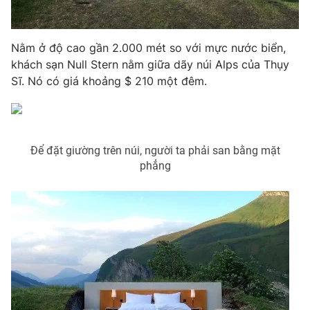
Photo
Infographic
Nằm ở độ cao gần 2.000 mét so với mực nước biển,
Video
Shorts video
khách sạn Null Stern nằm giữa dãy núi Alps của Thụy
Sĩ. Nó có giá khoảng $ 210 một đêm.
VTV Money
VTV Thể thao
VTV Sức khoẻ
Bất động sản
Để đặt giường trên núi, người ta phải san bằng mặt
phẳng
Thị trường 24h
Tấm lòng Việt
VTV4
Vươn mình bằng AI
VTV9
VTV8
Liên hệ tòa soạn
English