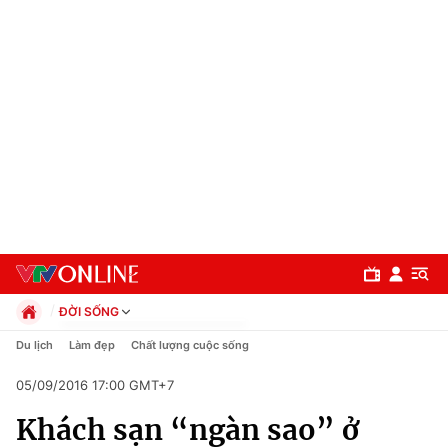
ĐỜI SỐNG
Chính trị
Du lịch
Làm đẹp
Chất lượng cuộc sống
Xã hội
05/09/2016 17:00 GMT+7
Pháp luật
Chuyên mục
Kinh tế
Khách sạn “ngàn sao” ở
Thể thao