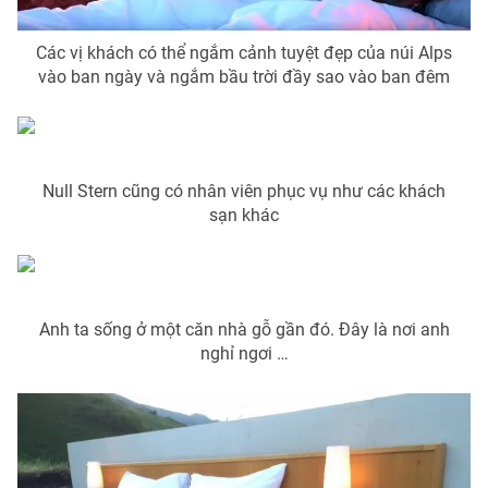
Ðiện thoại Thời báo VTV:
024.66 897 897
Email:
toasoan@vtv.vn
Các vị khách có thể ngắm cảnh tuyệt đẹp của núi Alps
Liên hệ quảng cáo:
024-7300.7108
vào ban ngày và ngắm bầu trời đầy sao vào ban đêm
Null Stern cũng có nhân viên phục vụ như các khách
sạn khác
Anh ta sống ở một căn nhà gỗ gần đó. Đây là nơi anh
nghỉ ngơi …
® Cấm sao chép dưới mọi hình thức nếu không có sự chấp
thuận bằng văn bản. Ghi rõ nguồn VTV.vn khi phát hành lại
thông tin từ website này.