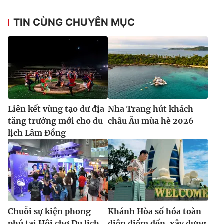
TIN CÙNG CHUYÊN MỤC
Liên kết vùng tạo dư địa
Nha Trang hút khách
tăng trưởng mới cho du
châu Âu mùa hè 2026
lịch Lâm Đồng
Chuỗi sự kiện phong
Khánh Hòa số hóa toàn
phú tại Hội chợ Du lịch
diện điểm đến, xây dựng