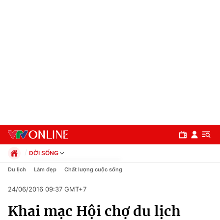
ĐỜI SỐNG
Chính trị
Du lịch
Làm đẹp
Chất lượng cuộc sống
Xã hội
24/06/2016 09:37 GMT+7
Pháp luật
Chuyên mục
Kinh tế
Khai mạc Hội chợ du lịch
Thể thao