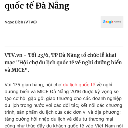
Chính trị
quốc tế Đà Nẵng
Truyền hình
Văn hóa - Giải trí
Xã hội
Y tế
Ngọc Bích (VTV8)
Đời sống
Pháp luật
Công nghệ
Giáo dục
Y tế
VTV.vn - Tối 23/6, TP Đà Nẵng tổ chức lễ khai
mạc "Hội chợ du lịch quốc tế về nghỉ dưỡng biển
Thế giới
và MICE".
Tin tức
Kinh tế
Với 175 gian hàng, hội chợ
du lịch quốc tế
về nghỉ
Thế giới đó đây
dưỡng biển và MICE Đà Nẵng 2016 được kỳ vọng sẽ
Tài chính
tạo cơ hội gặp gỡ, giao thương cho các doanh nghiệp
Dữ liệu và đời sống
Câu chuyện quốc tế
du lịch trong nước với các đối tác; kết nối các chương
Thị trường
trình, sản phẩm du lịch của các đơn vị và địa phương;
Truyền hình
tăng cường hội nhập du lịch và đầu tư thương mại
Góc doanh nghiệp
cũng như thúc đẩy du khách quốc tế vào Việt Nam nói