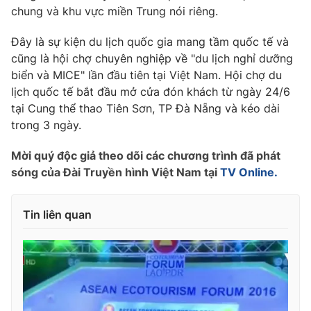
Phim VTV
chung và khu vực miền Trung nói riêng.
Giải trí
Hậu trường
Đây là sự kiện du lịch quốc gia mang tầm quốc tế và
Điện ảnh
Đời sống
cũng là hội chợ chuyên nghiệp về "du lịch nghỉ dưỡng
Nhân vật
Âm nhạc
biển và MICE" lần đầu tiên tại Việt Nam. Hội chợ du
Du lịch
Khán giả
lịch quốc tế bắt đầu mở cửa đón khách từ ngày 24/6
Giáo dục
Sao
tại Cung thể thao Tiên Sơn, TP Đà Nẵng và kéo dài
Làm đẹp
Giải sao mai
Tuyển sinh
trong 3 ngày.
Công nghệ
Chất lượng cuộc sống
Học trực tuyến
Mời quý độc giả theo dõi các chương trình đã phát
Hitech Công nghệ tương lai
sóng của Đài Truyền hình Việt Nam tại
TV Online.
Giao lưu trực tuyến
Sản phẩm
Tin liên quan
Lịch phát sóng
Thị trường
Tư vấn
Chuyên mục khác
Emagazine
Podcast