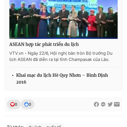
Photo
Infographic
Video
Shorts video
VTV Money
VTV Thể thao
ASEAN hợp tác phát triển du lịch
VTV.vn - Ngày 22/6, Hội nghị bàn tròn Bộ trưởng Du
VTV Sức khoẻ
Bất động sản
lịch ASEAN đã diễn ra tại tỉnh Champasak của Lào.
Thị trường 24h
Tấm lòng Việt
Khai mạc du lịch Hè Quy Nhơn – Bình Định
2016
VTV4
Vươn mình bằng AI
0
0
VTV9
VTV8
Liên hệ tòa soạn
English