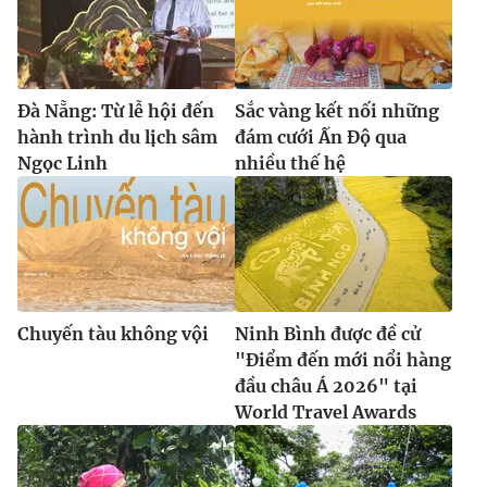
Ðiện thoại Thời báo VTV:
024.66 897 897
Email:
toasoan@vtv.vn
Liên hệ quảng cáo:
024-7300.7108
Đà Nẵng: Từ lễ hội đến
Sắc vàng kết nối những
hành trình du lịch sâm
đám cưới Ấn Độ qua
Ngọc Linh
nhiều thế hệ
Chuyến tàu không vội
Ninh Bình được đề cử
"Điểm đến mới nổi hàng
® Cấm sao chép dưới mọi hình thức nếu không có sự chấp
đầu châu Á 2026" tại
thuận bằng văn bản. Ghi rõ nguồn VTV.vn khi phát hành lại
World Travel Awards
thông tin từ website này.