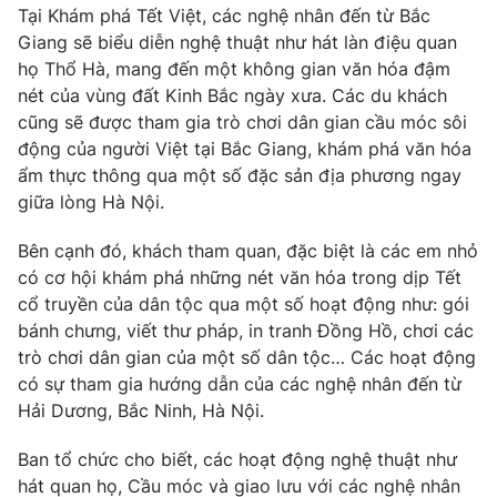
Phim VTV
Tại Khám phá Tết Việt, các nghệ nhân đến từ Bắc
Giải trí
Giang sẽ biểu diễn nghệ thuật như hát làn điệu quan
Hậu trường
họ Thổ Hà, mang đến một không gian văn hóa đậm
Điện ảnh
Đời sống
Nhân vật
nét của vùng đất Kinh Bắc ngày xưa. Các du khách
Âm nhạc
cũng sẽ được tham gia trò chơi dân gian cầu móc sôi
Du lịch
Khán giả
động của người Việt tại Bắc Giang, khám phá văn hóa
Giáo dục
Sao
ẩm thực thông qua một số đặc sản địa phương ngay
Làm đẹp
Giải sao mai
Tuyển sinh
giữa lòng Hà Nội.
Công nghệ
Chất lượng cuộc sống
Học trực tuyến
Bên cạnh đó, khách tham quan, đặc biệt là các em nhỏ
Hitech Công nghệ tương lai
có cơ hội khám phá những nét văn hóa trong dịp Tết
Giao lưu trực tuyến
cổ truyền của dân tộc qua một số hoạt động như: gói
Sản phẩm
bánh chưng, viết thư pháp, in tranh Đồng Hồ, chơi các
Lịch phát sóng
Thị trường
trò chơi dân gian của một số dân tộc… Các hoạt động
có sự tham gia hướng dẫn của các nghệ nhân đến từ
Tư vấn
Hải Dương, Bắc Ninh, Hà Nội.
Chuyên mục khác
Ban tổ chức cho biết, các hoạt động nghệ thuật như
Emagazine
Podcast
hát quan họ, Cầu móc và giao lưu với các nghệ nhân