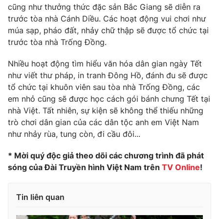
cũng như thưởng thức đặc sản Bắc Giang sẽ diễn ra
Photo
Infographic
trước tòa nhà Cánh Diều. Các hoạt động vui chơi như
múa sạp, pháo đất, nhảy chữ thập sẽ được tổ chức tại
trước tòa nhà Trống Đồng.
Video
Shorts video
Nhiều hoạt động tìm hiểu văn hóa dân gian ngày Tết
VTV Money
VTV Thể thao
như viết thư pháp, in tranh Đông Hồ, đánh đu sẽ được
tổ chức tại khuôn viên sau tòa nhà Trống Đồng, các
em nhỏ cũng sẽ được học cách gói bánh chưng Tết tại
VTV Sức khoẻ
Bất động sản
nhà Việt. Tất nhiên, sự kiện sẽ không thể thiếu những
trò chơi dân gian của các dân tộc anh em Việt Nam
Thị trường 24h
Tấm lòng Việt
như nhảy rùa, tung còn, đi cầu đôi...
* Mời quý độc giả theo dõi các chương trình đã phát
VTV4
Vươn mình bằng AI
sóng của Đài Truyền hình Việt Nam trên
TV Online
!
VTV9
VTV8
Tin liên quan
Liên hệ tòa soạn
English