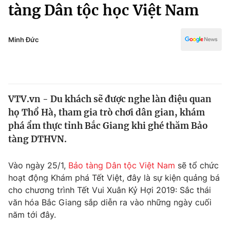
Chính trị
tàng Dân tộc học Việt Nam
Truyền hình
Văn hóa - Giải trí
Xã hội
Y tế
Minh Đức
Đời sống
Pháp luật
Công nghệ
Giáo dục
Y tế
VTV.vn - Du khách sẽ được nghe làn điệu quan
họ Thổ Hà, tham gia trò chơi dân gian, khám
Thế giới
phá ẩm thực tỉnh Bắc Giang khi ghé thăm Bảo
tàng DTHVN.
Tin tức
Kinh tế
Thế giới đó đây
Vào ngày 25/1,
Bảo tàng Dân tộc Việt Nam
sẽ tổ chức
Tài chính
hoạt động Khám phá Tết Việt, đây là sự kiện quảng bá
Dữ liệu và đời sống
Câu chuyện quốc tế
cho chương trình Tết Vui Xuân Kỷ Hợi 2019: Sắc thái
Thị trường
văn hóa Bắc Giang sắp diễn ra vào những ngày cuối
Truyền hình
Góc doanh nghiệp
năm tới đây.