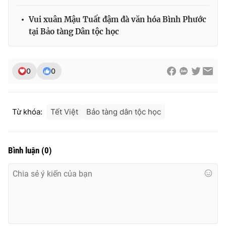
Ðiện thoại Thời báo VTV:
024.66 897 897
Vui xuân Mậu Tuất đậm đà văn hóa Bình Phước
Email:
toasoan@vtv.vn
tại Bảo tàng Dân tộc học
Liên hệ quảng cáo:
024-7300.7108
0
0
Từ khóa:
Tết Việt
Bảo tàng dân tộc học
Bình luận
(
0
)
® Cấm sao chép dưới mọi hình thức nếu không có sự chấp
thuận bằng văn bản. Ghi rõ nguồn VTV.vn khi phát hành lại
thông tin từ website này.