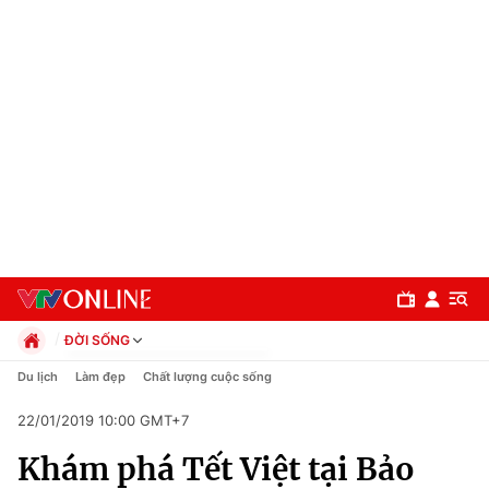
ĐỜI SỐNG
Chính trị
Du lịch
Làm đẹp
Chất lượng cuộc sống
Xã hội
22/01/2019 10:00 GMT+7
Pháp luật
Chuyên mục
Kinh tế
Khám phá Tết Việt tại Bảo
Thể thao