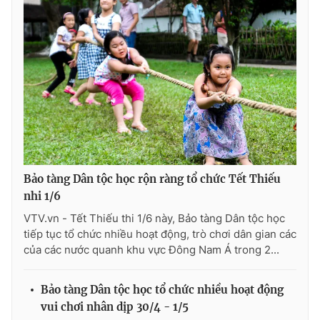
THỜI BÁO VTV
Theo dõi báo trên
Bảo tàng Dân tộc học rộn ràng tổ chức Tết Thiếu
Cơ quan chủ quản:
Đài Truyền hình Việt Nam
nhi 1/6
Cơ quan báo chí:
Thời báo VTV
VTV.vn - Tết Thiếu thi 1/6 này, Bảo tàng Dân tộc học
Giấy phép hoạt động báo in và báo điện tử số 483/GP-BTTTT
tiếp tục tổ chức nhiều hoạt động, trò chơi dân gian các
cấp ngày 29/12/2023
của các nước quanh khu vực Đông Nam Á trong 2...
Tổng Biên tập:
Vũ Thanh Thủy
Phó Tổng Biên tập:
Nguyễn Thị Mỹ Hạnh, Phạm Quốc Thắng,
Nguyễn Trọng Ninh
Bảo tàng Dân tộc học tổ chức nhiều hoạt động
vui chơi nhân dịp 30/4 - 1/5
Tổng đài VTV:
024.38 355 931 - 024.38 355 932