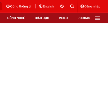
Cổng thông tin
English
Đăng nhập
CÔNG NGHỆ
GIÁO DỤC
VIDEO
PODCAST
VTV Money
VTV Thể thao
VTV Sức khoẻ
Bất động sản
Thị trường 24h
Tấm lòng Việt
Vươn mình bằng AI
VTV4
VTV8
VTV9
Lịch phát sóng
Giao lưu trực tuyến
Sự kiện