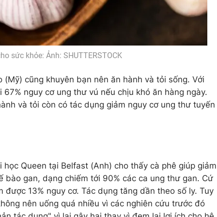
t cho sức khỏe: Ảnh: SHUTTERSTOCK
o (Mỹ) cũng khuyên bạn nên ăn hành và tỏi sống. Với
ới 67% nguy cơ ung thư vú nếu chịu khó ăn hàng ngày.
ành và tỏi còn có tác dụng giảm nguy cơ ung thư tuyến
 học Queen tại Belfast (Anh) cho thấy cà phê giúp giảm
tế bào gan, dạng chiếm tới 90% các ca ung thư gan. Cứ
ảm được 13% nguy cơ. Tác dụng tăng dần theo số ly. Tuy
hông nên uống quá nhiều vì các nghiên cứu trước đó
n tác dụng" vì lại gây hại thay vì đem lại lợi ích cho hệ