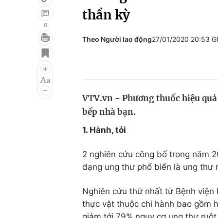
thần kỳ
0
Theo Người lao động
27/01/2020 20:53 
Giải trí
Đời sống
Điện ảnh
Du lịch
Âm nhạc
Làm đẹp
VTV.vn - Phương thuốc hiệu quả 
Sao
Chất lượng cuộc sốn
bếp nhà bạn.
1. Hành, tỏi
2 nghiên cứu công bố trong năm 20
dạng ung thư phổ biến là ung thư r
Nghiên cứu thứ nhất từ Bệnh viện 
thực vật thuộc chi hành bao gồm hà
giảm tới 79% nguy cơ ung thư ruột