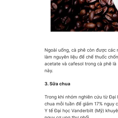
Ngoài uống, cà phê còn được các 
làm nguyên liệu để chế thuốc chống
acetate và cafesol trong cà phê là
này.
3. Sữa chua
Trong khi nhóm nghiên cứu từ Đại
chua mỗi tuần để giảm 17% nguy cơ
Y tế Đại học Vanderbilt (Mỹ) khu
nguy cơ ung thư phổi.