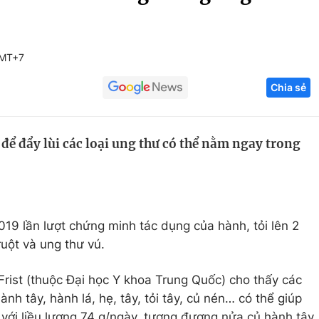
Góc ảnh
GMT+7
Giáo dục
Công nghệ
Chia sẻ
Tuyển sinh
Hitech Công ng
Học trực tuyến
Sản phẩm
để đẩy lùi các loại ung thư có thể nằm ngay trong
g
Thị trường
Tư vấn
19 lần lượt chứng minh tác dụng của hành, tỏi lên 2
uột và ung thư vú.
Frist (thuộc Đại học Y khoa Trung Quốc) cho thấy các
nh tây, hành lá, hẹ, tây, tỏi tây, củ nén… có thể giúp
 với liều lượng 74 g/ngày, tương đương nửa củ hành tây.