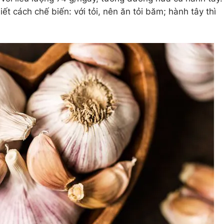
 cách chế biến: với tỏi, nên ăn tỏi băm; hành tây thì