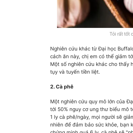
Tỏi rất tố
Nghiên cứu khác từ Đại học Buffal
cách ăn này, chị em có thể giảm t
Một số nghiên cứu khác cho thấy h
tụy và tuyến tiền liệt.
2. Cà phê
Một nghiên cứu quy mô lớn của Đại
tới 50% nguy cơ ung thư biểu mô 
1 ly cà phê/ngày, mọi người sẽ gi
nhiên để đảm bảo sức khỏe, bạn k
chứng minh quá 6 ly, cà phê sẽ "phả