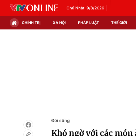
Chủ Nhật, 9/8/2026
CHÍNH TRỊ
XÃ HỘI
PHÁP LUẬT
THẾ GIỚI
Chính trị
Xã hội
Thế giới
Kinh tế
Tin tức
Tài chính
Thế giới đó đây
Thị trường
Câu chuyện quốc tế
Góc doanh nghiệp
Dữ liệu và đời sống
Đời sống
Khó ngờ với các món 