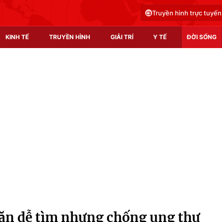
Truyền hình trực tuyến
KINH TẾ
TRUYỀN HÌNH
GIẢI TRÍ
Y TẾ
ĐỜI SỐNG
Pháp luật
Y tế
Truyền hình
Multimedia
Phim VTV
Video
Hậu trường
Shorts video
Nhân vật
Podcast
Khán giả
EMagazine
Giải sao mai
Photo
ăn dễ tìm nhưng chống ung thư
Infographic