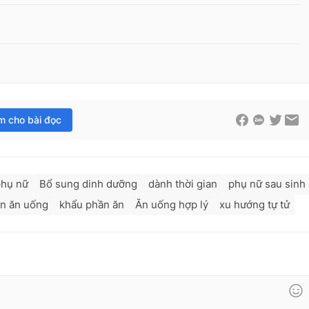
im cho bài đọc
phụ nữ
Bổ sung dinh dưỡng
dành thời gian
phụ nữ sau sinh
en ăn uống
khẩu phần ăn
Ăn uống hợp lý
xu hướng tự tử