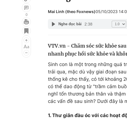
Mai Linh (theo Foxnews)
05/10/2023 14:
0
2:38
Nghe đọc bài
Giải trí
Đời sống
Điện ảnh
Du lịch
VTV.vn - Chăm sóc sức khỏe sau s
Âm nhạc
Làm đẹp
nhanh phục hồi sức khỏe và khôn
Sao
Chất lượng cuộc sốn
Sinh con là một trong những quá tr
trải qua, mặc dù vậy giai đoạn sa
thống kê cho thấy, có tới khoảng 
có thể dao động từ "trầm cảm buồn
nghĩ tổn thương bản thân và thậm 
các vấn đề sau sinh? Dưới đây là m
1. Thư giãn đầu óc với các hoạt đ