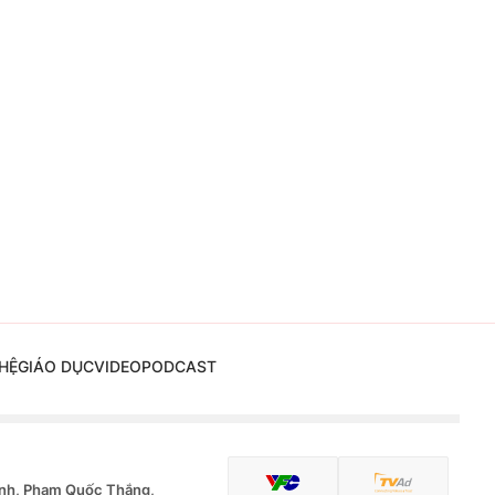
HỆ
GIÁO DỤC
VIDEO
PODCAST
nh, Phạm Quốc Thắng,