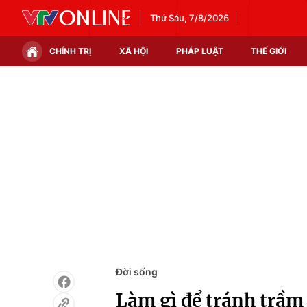
Thứ Sáu, 7/8/2026
CHÍNH TRỊ
XÃ HỘI
PHÁP LUẬT
THẾ GIỚI
Chính trị
Xã hội
Thế giới
Kinh tế
Tin tức
Tài chính
Thế giới đó đây
Thị trường
Câu chuyện quốc tế
Góc doanh nghiệp
Dữ liệu và đời sống
Đời sống
Làm gì để tránh trầm