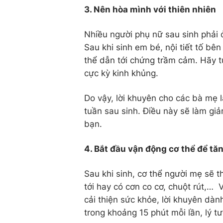
3. Nên hòa mình với thiên nhiên
Nhiều người phụ nữ sau sinh phải 
Sau khi sinh em bé, nội tiết tố bên
thể dẫn tới chứng trầm cảm. Hãy t
cực kỳ kinh khủng.
Do vậy, lời khuyên cho các bà mẹ l
tuần sau sinh. Điều này sẽ làm gi
bạn.
4. Bắt đầu vận động cơ thể để tă
Sau khi sinh, cơ thể người mẹ sẽ 
tới hay có cơn co cơ, chuột rút,… 
cải thiện sức khỏe, lời khuyên dàn
trong khoảng 15 phút mỗi lần, lý t