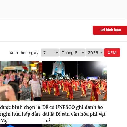
Gửi bình luận
Xem theo ngày
XEM
được bình chọn là
Đề cử UNESCO ghi danh áo
 nghỉ hưu hấp dẫn
dài là Di sản văn hóa phi vật
i Mỹ
thể