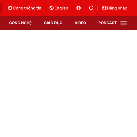
Cổng thông tin
English
Đăng nhập
CÔNG NGHỆ
GIÁO DỤC
VIDEO
PODCAST
VTV Money
VTV Thể thao
VTV Sức khoẻ
Bất động sản
Thị trường 24h
Tấm lòng Việt
Vươn mình bằng AI
VTV4
VTV8
VTV9
Lịch phát sóng
Giao lưu trực tuyến
Sự kiện