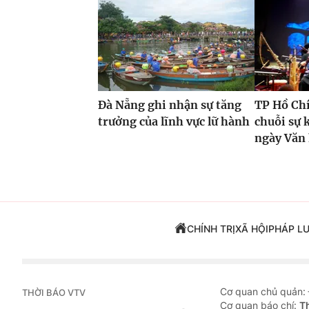
Đà Nẵng ghi nhận sự tăng
TP Hồ Ch
trưởng của lĩnh vực lữ hành
chuỗi sự 
ngày Văn
CHÍNH TRỊ
XÃ HỘI
PHÁP L
Cơ quan chủ quản:
THỜI BÁO VTV
Cơ quan báo chí:
T