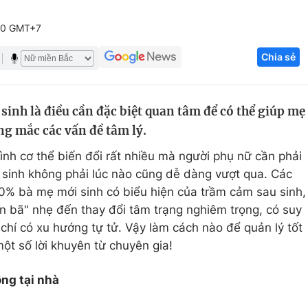
Góc ảnh
00 GMT+7
Chia sẻ
Giáo dục
Công nghệ
Tuyển sinh
Hitech Công ng
inh là điều cần đặc biệt quan tâm để có thể giúp mẹ
Học trực tuyến
Sản phẩm
g mắc các vấn đề tâm lý.
g
Thị trường
ình cơ thể biến đổi rất nhiều mà người phụ nữ cần phải
Tư vấn
u sinh không phải lúc nào cũng dễ dàng vượt qua. Các
20% bà mẹ mới sinh có biểu hiện của trầm cảm sau sinh,
 bã" nhẹ đến thay đổi tâm trạng nghiêm trọng, có suy
chí có xu hướng tự tử. Vậy làm cách nào để quản lý tốt
ột số lời khuyên từ chuyên gia!
ộng tại nhà