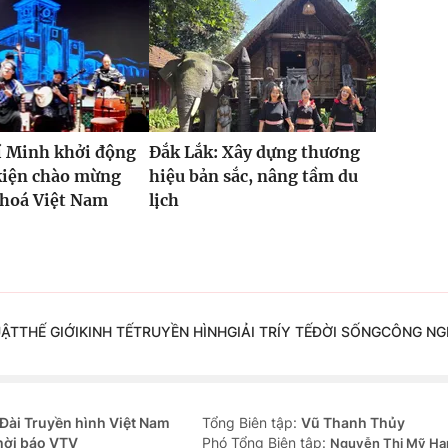
í Minh khởi động
Đắk Lắk: Xây dựng thương
kiện chào mừng
hiệu bản sắc, nâng tầm du
 hoá Việt Nam
lịch
UẬT
THẾ GIỚI
KINH TẾ
TRUYỀN HÌNH
GIẢI TRÍ
Y TẾ
ĐỜI SỐNG
CÔNG NG
Đài Truyền hình Việt Nam
Tổng Biên tập:
Vũ Thanh Thủy
hời báo VTV
Phó Tổng Biên tập:
Nguyễn Thị Mỹ Hạ