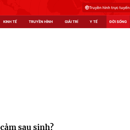
Truyền hình trực tuyến
KINH TẾ
TRUYỀN HÌNH
GIẢI TRÍ
Y TẾ
ĐỜI SỐNG
Pháp luật
Y tế
Truyền hình
Multimedia
Phim VTV
Video
Hậu trường
Shorts video
Nhân vật
Podcast
Khán giả
EMagazine
Giải sao mai
Photo
 cảm sau sinh?
Infographic