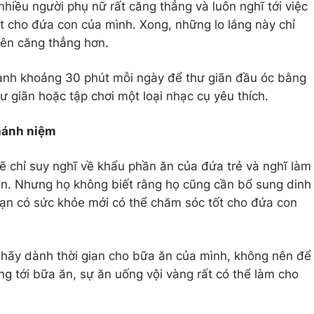
 nhiều người phụ nữ rất căng thẳng và luôn nghĩ tới việc
t cho đứa con của mình. Xong, những lo lắng này chỉ
 nên căng thẳng hơn.
ành khoảng 30 phút mỗi ngày để thư giãn đầu óc bằng
 giãn hoặc tập chơi một loại nhạc cụ yêu thích.
chánh niệm
 chỉ suy nghĩ về khẩu phần ăn của đứa trẻ và nghĩ làm
on. Nhưng họ không biết rằng họ cũng cần bổ sung dinh
bạn có sức khỏe mới có thể chăm sóc tốt cho đứa con
 hãy dành thời gian cho bữa ăn của mình, không nên để
g tới bữa ăn, sự ăn uống vội vàng rất có thể làm cho