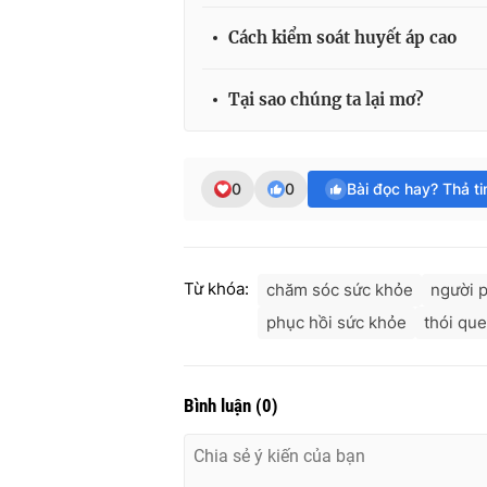
Cách kiểm soát huyết áp cao
Tại sao chúng ta lại mơ?
0
0
Bài đọc hay? Thả t
Từ khóa:
chăm sóc sức khỏe
người 
phục hồi sức khỏe
thói qu
Bình luận
(
0
)