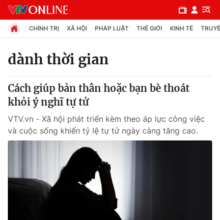
CHÍNH TRỊ
XÃ HỘI
PHÁP LUẬT
THẾ GIỚI
KINH TẾ
TRUYỀ
dành thời gian
Chuyên mục
Cách giúp bản thân hoặc bạn bè thoát
Chính trị
khỏi ý nghĩ tự tử
VTV.vn - Xã hội phát triển kèm theo áp lực công việc
Xã hội
và cuộc sống khiến tỷ lệ tự tử ngày càng tăng cao.
Pháp luật
Y tế
Thế giới