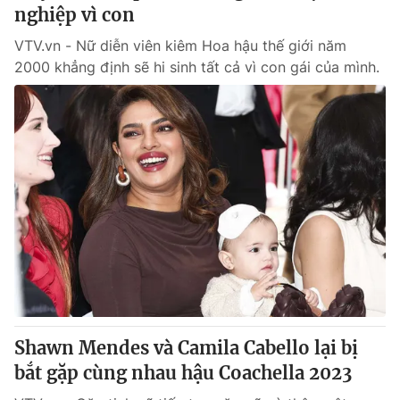
nghiệp vì con
VTV.vn - Nữ diễn viên kiêm Hoa hậu thế giới năm
® Cấm sao chép dưới mọi hình thức nếu không có sự chấp
2000 khẳng định sẽ hi sinh tất cả vì con gái của mình.
thuận bằng văn bản. Ghi rõ nguồn VTV.vn khi phát hành lại
thông tin từ website này.
Shawn Mendes và Camila Cabello lại bị
bắt gặp cùng nhau hậu Coachella 2023