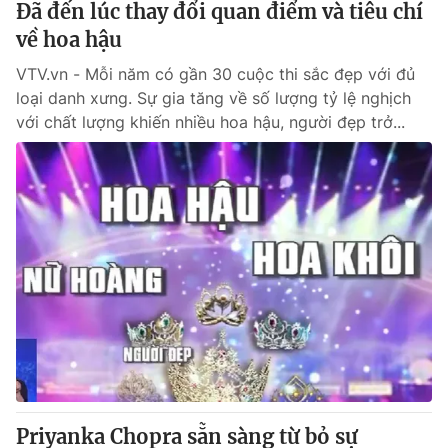
Đã đến lúc thay đổi quan điểm và tiêu chí
Giấy phép hoạt động báo in và báo điện tử số 483/GP-BTTTT
cấp ngày 29/12/2023
về hoa hậu
Tổng Biên tập:
Vũ Thanh Thủy
VTV.vn - Mỗi năm có gần 30 cuộc thi sắc đẹp với đủ
Phó Tổng Biên tập:
Nguyễn Thị Mỹ Hạnh, Phạm Quốc Thắng,
loại danh xưng. Sự gia tăng về số lượng tỷ lệ nghịch
Nguyễn Trọng Ninh
với chất lượng khiến nhiều hoa hậu, người đẹp trở...
Tổng đài VTV:
024.38 355 931 - 024.38 355 932
Ðiện thoại Thời báo VTV:
024.66 897 897
Email:
toasoan@vtv.vn
Liên hệ quảng cáo:
024-7300.7108
Priyanka Chopra sẵn sàng từ bỏ sự