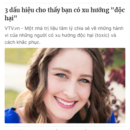
Thị trường 24h
Tấm lòng Việt
3 dấu hiệu cho thấy bạn có xu hướng "độc
hại"
VTV4
Vươn mình bằng AI
VTV.vn - Một nhà trị liệu tâm lý chia sẻ về những hành
vi của những người có xu hướng độc hại (toxic) và
VTV9
VTV8
cách khắc phục.
Liên hệ tòa soạn
English
THỜI BÁO VTV
Theo dõi báo trên
Cơ quan chủ quản:
Đài Truyền hình Việt Nam
Cơ quan báo chí:
Thời báo VTV