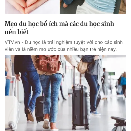
Giao lưu trực tuyến
Sản phẩm
Lịch phát sóng
Thị trường
Mẹo du học bổ ích mà các du học sinh
Tư vấn
nên biết
Chuyên mục khác
VTV.vn - Du học là trải nghiệm tuyệt vời cho các sinh
Emagazine
viên và là niềm mơ ước của nhiều bạn trẻ hiện nay.
Podcast
Photo
Infographic
Video
Shorts video
VTV Money
VTV Thể thao
VTV Sức khoẻ
Bất động sản