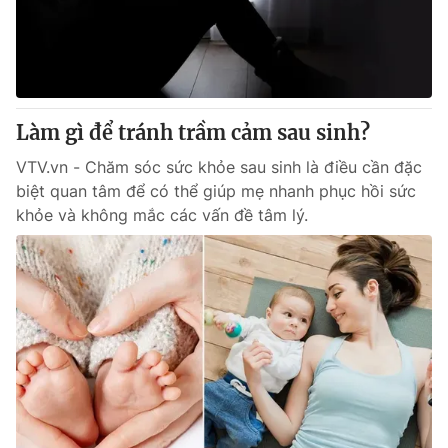
Tin tức
Kinh tế
Thế giới đó đây
Tài chính
Dữ liệu và đời sống
Câu chuyện quốc tế
Thị trường
Làm gì để tránh trầm cảm sau sinh?
Truyền hình
Góc doanh nghiệp
VTV.vn - Chăm sóc sức khỏe sau sinh là điều cần đặc
biệt quan tâm để có thể giúp mẹ nhanh phục hồi sức
Phim VTV
Giải trí
khỏe và không mắc các vấn đề tâm lý.
Hậu trường
Điện ảnh
Đời sống
Nhân vật
Âm nhạc
Du lịch
Khán giả
Giáo dục
Sao
Làm đẹp
Giải sao mai
Tuyển sinh
Công nghệ
Chất lượng cuộc sống
Học trực tuyến
Hitech Công nghệ tương lai