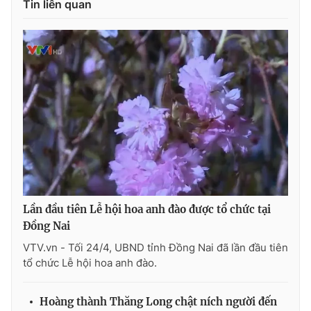
Tin liên quan
Photo
Infographic
Video
Shorts video
VTV Money
VTV Thể thao
VTV Sức khoẻ
Bất động sản
Thị trường 24h
Tấm lòng Việt
Lần đầu tiên Lễ hội hoa anh đào được tổ chức tại
VTV4
Vươn mình bằng AI
Đồng Nai
VTV.vn - Tối 24/4, UBND tỉnh Đồng Nai đã lần đầu tiên
tổ chức Lễ hội hoa anh đào.
VTV9
VTV8
Hoàng thành Thăng Long chật ních người đến
Liên hệ tòa soạn
English