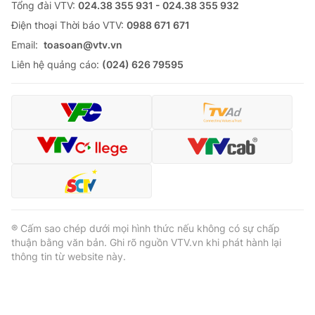
Tổng đài VTV:
024.38 355 931 - 024.38 355 932
Ðiện thoại Thời báo VTV:
0988 671 671
Email:
toasoan@vtv.vn
Liên hệ quảng cáo:
(024) 626 79595
® Cấm sao chép dưới mọi hình thức nếu không có sự chấp
thuận bằng văn bản. Ghi rõ nguồn VTV.vn khi phát hành lại
thông tin từ website này.