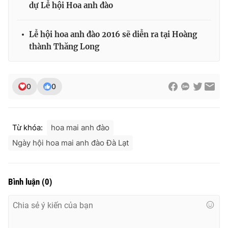
dự Lễ hội Hoa anh đào
Lễ hội hoa anh đào 2016 sẽ diễn ra tại Hoàng
thành Thăng Long
THỜI BÁO VTV
0
0
Theo dõi báo trên
Từ khóa:
hoa mai anh đào
Cơ quan chủ quản:
Đài Truyền hình Việt Nam
Cơ quan báo chí:
Thời báo VTV
Ngày hội hoa mai anh đào Đà Lạt
Giấy phép hoạt động báo in và báo điện tử số 483/GP-BTTTT
cấp ngày 29/12/2023
Tổng Biên tập:
Vũ Thanh Thủy
Bình luận
(
0
)
Phó Tổng Biên tập:
Nguyễn Thị Mỹ Hạnh, Phạm Quốc Thắng,
Nguyễn Trọng Ninh
Tổng đài VTV:
024.38 355 931 - 024.38 355 932