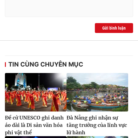
Ðiện thoại Thời báo VTV:
024.66 897 897
Email:
toasoan@vtv.vn
Liên hệ quảng cáo:
024-7300.7108
Gửi bình luận
TIN CÙNG CHUYÊN MỤC
® Cấm sao chép dưới mọi hình thức nếu không có sự chấp
thuận bằng văn bản. Ghi rõ nguồn VTV.vn khi phát hành lại
Đề cử UNESCO ghi danh
Đà Nẵng ghi nhận sự
thông tin từ website này.
áo dài là Di sản văn hóa
tăng trưởng của lĩnh vực
phi vật thể
lữ hành