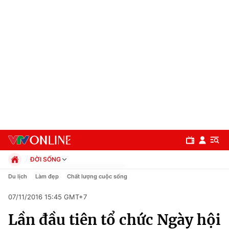
ĐỜI SỐNG
Chính trị
Du lịch
Làm đẹp
Chất lượng cuộc sống
Xã hội
07/11/2016 15:45 GMT+7
Pháp luật
Chuyên mục
Kinh tế
Lần đầu tiên tổ chức Ngày hội
Thể thao