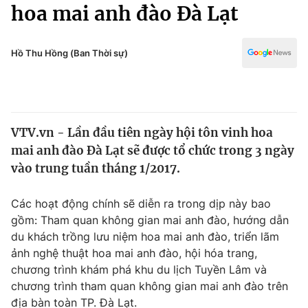
Chính trị
hoa mai anh đào Đà Lạt
Truyền hình
Văn hóa - Giải trí
Xã hội
Y tế
Hồ Thu Hồng (Ban Thời sự)
Đời sống
Pháp luật
Công nghệ
Giáo dục
Y tế
VTV.vn - Lần đầu tiên ngày hội tôn vinh hoa
mai anh đào Đà Lạt sẽ được tổ chức trong 3 ngày
Thế giới
vào trung tuần tháng 1/2017.
Tin tức
Kinh tế
Các hoạt động chính sẽ diễn ra trong dịp này bao
Thế giới đó đây
gồm: Tham quan không gian mai anh đào, hướng dẫn
Tài chính
du khách trồng lưu niệm hoa mai anh đào, triển lãm
Dữ liệu và đời sống
Câu chuyện quốc tế
ảnh nghệ thuật hoa mai anh đào, hội hóa trang,
Thị trường
chương trình khám phá khu du lịch Tuyền Lâm và
Truyền hình
chương trình tham quan không gian mai anh đào trên
Góc doanh nghiệp
địa bàn toàn TP. Đà Lạt.