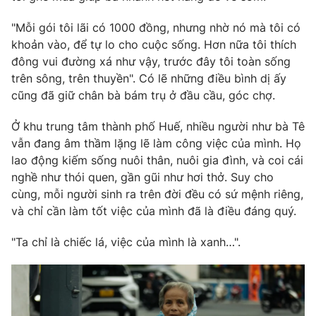
"Mỗi gói tôi lãi có 1000 đồng, nhưng nhờ nó mà tôi có
khoản vào, để tự lo cho cuộc sống. Hơn nữa tôi thích
đông vui đường xá như vậy, trước đây tôi toàn sống
trên sông, trên thuyền". Có lẽ những điều bình dị ấy
cũng đã giữ chân bà bám trụ ở đầu cầu, góc chợ.
Ở khu trung tâm thành phố Huế, nhiều người như bà Tê
vẫn đang âm thầm lặng lẽ làm công việc của mình. Họ
lao động kiếm sống nuôi thân, nuôi gia đình, và coi cái
nghề như thói quen, gần gũi như hơi thở. Suy cho
cùng, mỗi người sinh ra trên đời đều có sứ mệnh riêng,
và chỉ cần làm tốt việc của mình đã là điều đáng quý.
"Ta chỉ là chiếc lá, việc của mình là xanh…".