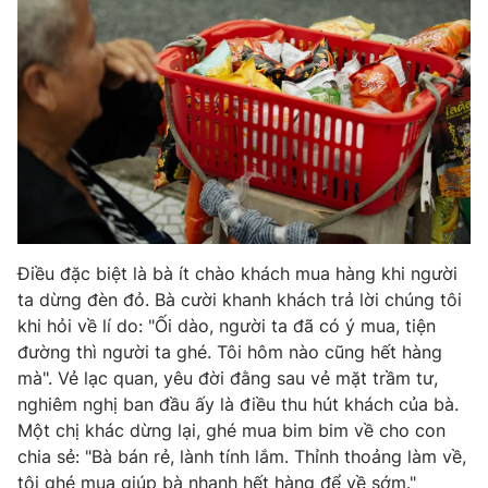
Ðiện thoại Thời báo VTV:
024.66 897 897
Email:
toasoan@vtv.vn
Liên hệ quảng cáo:
024-7300.7108
Điều đặc biệt là bà ít chào khách mua hàng khi người
ta dừng đèn đỏ. Bà cười khanh khách trả lời chúng tôi
khi hỏi về lí do: "Ối dào, người ta đã có ý mua, tiện
đường thì người ta ghé. Tôi hôm nào cũng hết hàng
mà". Vẻ lạc quan, yêu đời đằng sau vẻ mặt trầm tư,
® Cấm sao chép dưới mọi hình thức nếu không có sự chấp
thuận bằng văn bản. Ghi rõ nguồn VTV.vn khi phát hành lại
nghiêm nghị ban đầu ấy là điều thu hút khách của bà.
thông tin từ website này.
Một chị khác dừng lại, ghé mua bim bim về cho con
chia sẻ: "Bà bán rẻ, lành tính lắm. Thỉnh thoảng làm về,
tôi ghé mua giúp bà nhanh hết hàng để về sớm."