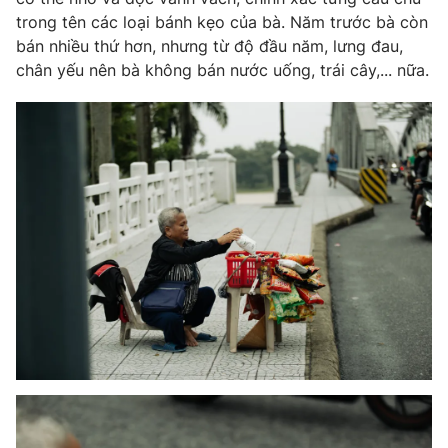
trong tên các loại bánh kẹo của bà. Năm trước bà còn
bán nhiều thứ hơn, nhưng từ độ đầu năm, lưng đau,
chân yếu nên bà không bán nước uống, trái cây,... nữa.
THỜI BÁO VTV
Theo dõi báo trên
Cơ quan chủ quản:
Đài Truyền hình Việt Nam
Cơ quan báo chí:
Thời báo VTV
Giấy phép hoạt động báo in và báo điện tử số 483/GP-BTTTT
cấp ngày 29/12/2023
Tổng Biên tập:
Vũ Thanh Thủy
Phó Tổng Biên tập:
Nguyễn Thị Mỹ Hạnh, Phạm Quốc Thắng,
Nguyễn Trọng Ninh
Tổng đài VTV:
024.38 355 931 - 024.38 355 932