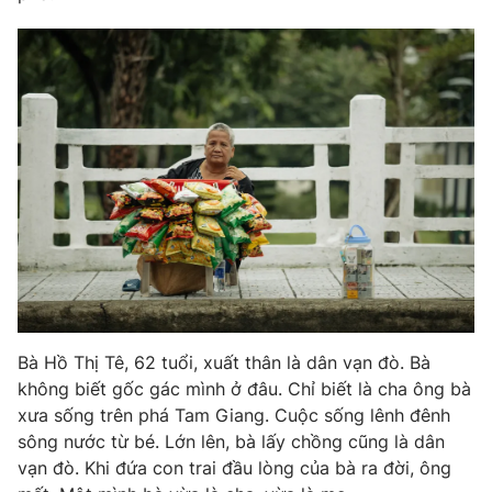
Phim VTV
Giải trí
Hậu trường
Điện ảnh
Đời sống
Nhân vật
Âm nhạc
Du lịch
Khán giả
Giáo dục
Sao
Làm đẹp
Giải sao mai
Tuyển sinh
Công nghệ
Chất lượng cuộc sống
Học trực tuyến
Hitech Công nghệ tương lai
Giao lưu trực tuyến
Sản phẩm
Lịch phát sóng
Thị trường
Bà Hồ Thị Tê, 62 tuổi, xuất thân là dân vạn đò. Bà
không biết gốc gác mình ở đâu. Chỉ biết là cha ông bà
Tư vấn
xưa sống trên phá Tam Giang. Cuộc sống lênh đênh
Chuyên mục khác
sông nước từ bé. Lớn lên, bà lấy chồng cũng là dân
Emagazine
Podcast
vạn đò. Khi đứa con trai đầu lòng của bà ra đời, ông