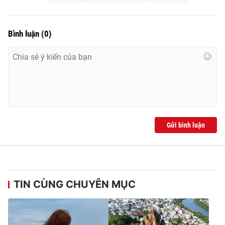
Bình luận
(
0
)
Gửi bình luận
TIN CÙNG CHUYÊN MỤC