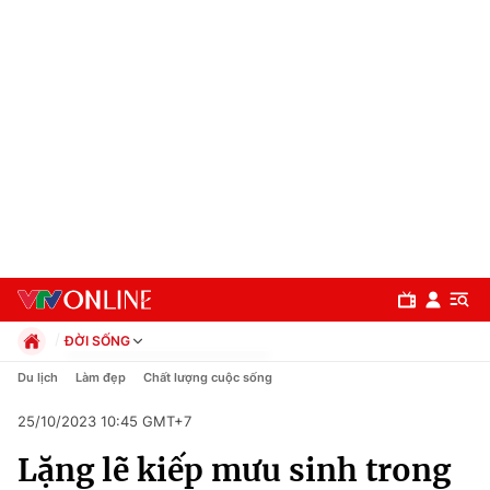
ĐỜI SỐNG
Chính trị
Du lịch
Làm đẹp
Chất lượng cuộc sống
Xã hội
25/10/2023 10:45 GMT+7
Pháp luật
Chuyên mục
Kinh tế
Lặng lẽ kiếp mưu sinh trong
Thể thao