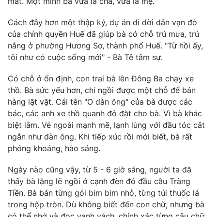
mất. Một mình bà vừa là cha, vừa là mẹ.
Photo
Infographic
Cách đây hơn một thập kỷ, dự án di dời dân vạn đò
của chính quyền Huế đã giúp bà có chỗ trú mưa, trú
Video
Shorts video
nắng ở phường Hương Sơ, thành phố Huế. "Từ hồi ấy,
tôi như có cuộc sống mới" - Bà Tê tâm sự.
VTV Money
VTV Thể thao
Có chỗ ở ổn định, con trai bà lên Đông Ba chạy xe
thồ. Bà sức yếu hơn, chỉ ngồi được một chỗ để bán
VTV Sức khoẻ
Bất động sản
hàng lặt vặt. Cái tên "O đàn ông" của bà được các
bác, các anh xe thồ quanh đó đặt cho bà. Vì bà khác
biệt lắm. Vẻ ngoài mạnh mẽ, lạnh lùng với đầu tóc cắt
Thị trường 24h
Tấm lòng Việt
ngắn như đàn ông. Khi tiếp xúc rồi mới biết, bà rất
phóng khoáng, hào sảng.
VTV4
Vươn mình bằng AI
Ngày nào cũng vậy, từ 5 - 6 giờ sáng, người ta đã
thấy bà lặng lẽ ngồi ở cạnh đèn đỏ đầu cầu Tràng
VTV9
VTV8
Tiền. Bà bán từng gói bim bim nhỏ, từng túi thuốc lá
trong hộp tròn. Dù không biết đến con chữ, nhưng bà
Liên hệ tòa soạn
English
có thể nhớ và đọc vanh vách, chính xác từng câu chữ