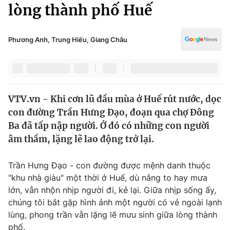
Chính trị
lòng thành phố Huế
Truyền hình
Văn hóa - Giải trí
Xã hội
Y tế
Phương Anh, Trung Hiếu, Giang Châu
Đời sống
Pháp luật
Công nghệ
Giáo dục
Y tế
VTV.vn - Khi cơn lũ đầu mùa ở Huế rút nước, dọc
con đường Trần Hưng Đạo, đoạn qua chợ Đông
Thế giới
Ba đã tấp nập người. Ở đó có những con người
âm thầm, lặng lẽ lao động trở lại.
Tin tức
Kinh tế
Thế giới đó đây
Trần Hưng Đạo - con đường được mệnh danh thuộc
Tài chính
"khu nhà giàu" một thời ở Huế, dù nắng to hay mưa
Dữ liệu và đời sống
Câu chuyện quốc tế
lớn, vẫn nhộn nhịp người đi, kẻ lại. Giữa nhịp sống ấy,
Thị trường
chúng tôi bắt gặp hình ảnh một người có vẻ ngoài lạnh
Truyền hình
Góc doanh nghiệp
lùng, phong trần vẫn lặng lẽ mưu sinh giữa lòng thành
phố.