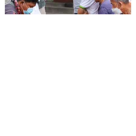
Tin mới
Video
Live
Emagazine
Trang chủ
Thị trường lao động năm 2025: Cơ hội và
thách thức đan xen
VTV.vn - Với sự phát triển của công nghệ, AI, việc đầu
tư cho nghiên cứu và phát triển là mối quan tâm và ưu
tiên của các doanh nghiệp nhằm bắt kịp và đón đầu...