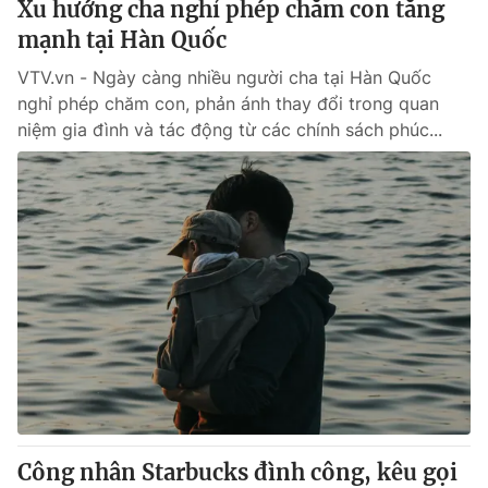
Xu hướng cha nghỉ phép chăm con tăng
mạnh tại Hàn Quốc
® Cấm sao chép dưới mọi hình thức nếu không có sự chấp
VTV.vn - Ngày càng nhiều người cha tại Hàn Quốc
thuận bằng văn bản. Ghi rõ nguồn VTV.vn khi phát hành lại
nghỉ phép chăm con, phản ánh thay đổi trong quan
thông tin từ website này.
niệm gia đình và tác động từ các chính sách phúc...
Công nhân Starbucks đình công, kêu gọi