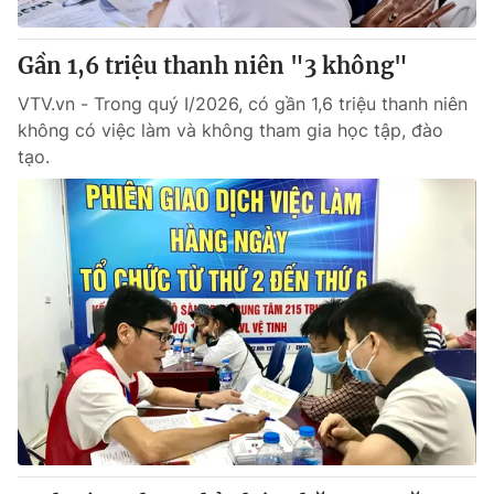
Giấy phép hoạt động báo in và báo điện tử số 483/GP-BTTTT
cấp ngày 29/12/2023
Gần 1,6 triệu thanh niên "3 không"
Tổng Biên tập:
Vũ Thanh Thủy
Phó Tổng Biên tập:
VTV.vn - Trong quý I/2026, có gần 1,6 triệu thanh niên
Nguyễn Thị Mỹ Hạnh, Phạm Quốc Thắng,
Nguyễn Trọng Ninh
không có việc làm và không tham gia học tập, đào
Tổng đài VTV:
024.38 355 931 - 024.38 355 932
tạo.
Ðiện thoại Thời báo VTV:
024.66 897 897
Email:
toasoan@vtv.vn
Liên hệ quảng cáo:
024-7300.7108