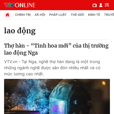
CHÍNH TRỊ
XÃ HỘI
PHÁP LUẬT
THẾ GIỚI
KINH TẾ
TRUYỀ
lao động
Chuyên mục
Thợ hàn - “Tinh hoa mới” của thị trường
Chính trị
lao động Nga
VTV.vn - Tại Nga, nghề thợ hàn đang là một trong
Xã hội
những ngành nghề được săn đón nhiều nhất và có
mức lương cao nhất.
Pháp luật
Y tế
Thế giới