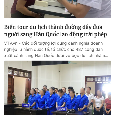
Giao lưu trực tuyến
Sản phẩm
Lịch phát sóng
Thị trường
Tư vấn
Biến tour du lịch thành đường dây đưa
người sang Hàn Quốc lao động trái phép
Chuyên mục khác
Emagazine
VTV.vn - Các đối tượng lợi dụng danh nghĩa doanh
Podcast
nghiệp lữ hành quốc tế, tổ chức cho 487 công dân
xuất cảnh sang Hàn Quốc dưới vỏ bọc du lịch nhằm...
Photo
Infographic
Video
Shorts video
VTV Money
VTV Thể thao
VTV Sức khoẻ
Bất động sản