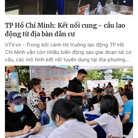
Thị trường 24h
Tấm lòng Việt
VTV4
Vươn mình bằng AI
TP Hồ Chí Minh: Kết nối cung - cầu lao
động từ địa bàn dân cư
VTV9
VTV8
VTV.vn - Trong bối cảnh thị trường lao động TP Hồ
Chí Minh vẫn còn nhiều biến động sau giai đoạn tái cơ
Liên hệ tòa soạn
English
cấu, các mô hình kết nối tuyển dụng tại địa phương...
THỜI BÁO VTV
Theo dõi báo trên
Cơ quan chủ quản:
Đài Truyền hình Việt Nam
Cơ quan báo chí:
Thời báo VTV