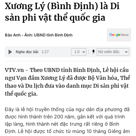
Chính trị
Xương Lý (Bình Định) là Di
Truyền hình
sản phi vật thể quốc gia
Văn hóa - Giải trí
Xã hội
Y tế
Đời sống
Bảo Anh - Ảnh: UBND tỉnh Bình Định
Pháp luật
Công nghệ
Giáo dục
Nghe đọc bài
1:27
Y tế
VTV.vn - Theo UBND tỉnh Bình Định, Lễ hội cầu
Thế giới
ngư Vạn đầm Xương Lý đã được Bộ Văn hóa, Thể
Tin tức
thao và Du lịch đưa vào danh mục Di sản phi vật
Kinh tế
thể quốc gia.
Thế giới đó đây
Tài chính
Dữ liệu và đời sống
Câu chuyện quốc tế
Đây là lễ hội truyền thống của ngư dân địa phương đã
Thị trường
được hình thành trên 200 năm, gắn kết với quá trình
lập làng, hình thành nét đặc trưng rất riêng ở Bình
Truyền hình
Góc doanh nghiệp
Định. Lễ hội được tổ chức từ mùng 10 tháng Giêng âm