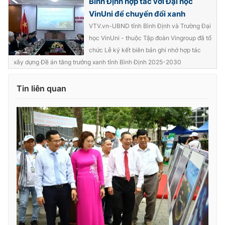
Bình Định hợp tác với Đại học
VinUni để chuyển đổi xanh
VTV.vn-UBND tỉnh Bình Định và Trường Đại
học VinUni - thuộc Tập đoàn Vingroup đã tổ
THỜI BÁO VTV
chức Lễ ký kết biên bản ghi nhớ hợp tác
xây dựng Đề án tăng trưởng xanh tỉnh Bình Định 2025-2030
Tin liên quan
Theo dõi báo trên
Cơ quan chủ quản:
Đài Truyền hình Việt Nam
Cơ quan báo chí:
Thời báo VTV
Giấy phép hoạt động báo in và báo điện tử số 483/GP-BTTTT
cấp ngày 29/12/2023
Tổng Biên tập:
Vũ Thanh Thủy
Phó Tổng Biên tập:
Nguyễn Thị Mỹ Hạnh, Phạm Quốc Thắng,
Nguyễn Trọng Ninh
Tổng đài VTV:
024.38 355 931 - 024.38 355 932