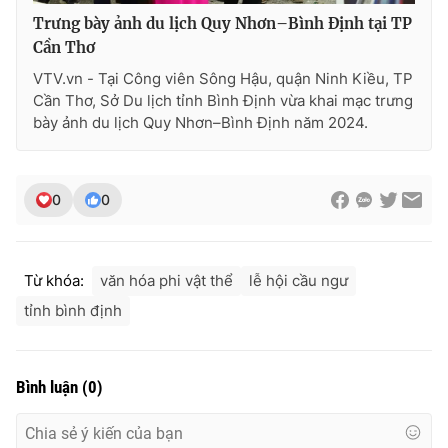
Ðiện thoại Thời báo VTV:
024.66 897 897
Trưng bày ảnh du lịch Quy Nhơn–Bình Định tại TP
Email:
toasoan@vtv.vn
Cần Thơ
Liên hệ quảng cáo:
024-7300.7108
VTV.vn - Tại Công viên Sông Hậu, quận Ninh Kiều, TP
Cần Thơ, Sở Du lịch tỉnh Bình Định vừa khai mạc trưng
bày ảnh du lịch Quy Nhơn–Bình Định năm 2024.
0
0
Từ khóa:
văn hóa phi vật thể
lễ hội cầu ngư
tỉnh bình định
® Cấm sao chép dưới mọi hình thức nếu không có sự chấp
thuận bằng văn bản. Ghi rõ nguồn VTV.vn khi phát hành lại
Bình luận
(
0
)
thông tin từ website này.