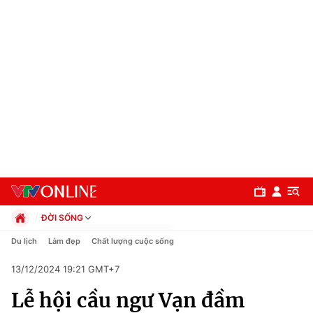
ĐỜI SỐNG
Chính trị
Du lịch
Làm đẹp
Chất lượng cuộc sống
Xã hội
13/12/2024 19:21 GMT+7
Pháp luật
Chuyên mục
Kinh tế
Lễ hội cầu ngư Vạn đầm
Thể thao