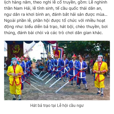
Phim VTV
lịch hàng năm, theo nghi lễ cổ truyền, gồm: Lễ nghinh
Giải trí
thần Nam Hải, lễ tỉnh sinh, tế cầu quốc thái dân an,
Hậu trường
ngư dân ra khơi bình an, đánh bắt hải sản được mùa...
Điện ảnh
Đời sống
Ngoài phần lễ, phần hội được tổ chức với nhiều hoạt
Nhân vật
Âm nhạc
động như: biểu diễn bả trạo, hát bội, chèo thuyền, bơi
Du lịch
Khán giả
thúng, đánh bài chòi và các trò chơi dân gian khác.
Giáo dục
Sao
Làm đẹp
Giải sao mai
Tuyển sinh
Công nghệ
Chất lượng cuộc sống
Học trực tuyến
Hitech Công nghệ tương lai
Giao lưu trực tuyến
Sản phẩm
Lịch phát sóng
Thị trường
Tư vấn
Chuyên mục khác
Hát bả trạo tại Lễ hội cầu ngư
Emagazine
Podcast