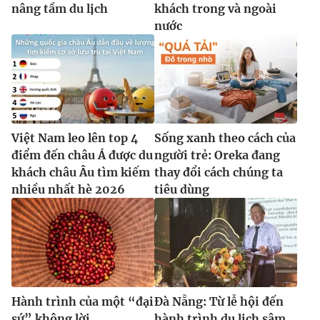
nâng tầm du lịch
khách trong và ngoài
nước
Việt Nam leo lên top 4
Sống xanh theo cách của
điểm đến châu Á được du
người trẻ: Oreka đang
khách châu Âu tìm kiếm
thay đổi cách chúng ta
nhiều nhất hè 2026
tiêu dùng
Hành trình của một “đại
Đà Nẵng: Từ lễ hội đến
sứ” không lời
hành trình du lịch sâm