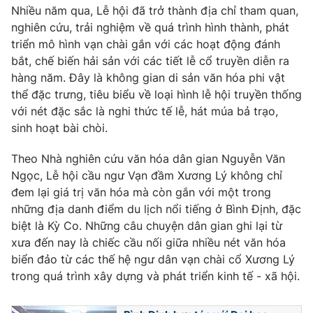
Nhiều năm qua, Lễ hội đã trở thành địa chỉ tham quan,
Photo
Infographic
nghiên cứu, trải nghiệm về quá trình hình thành, phát
triển mô hình vạn chài gắn với các hoạt động đánh
bắt, chế biến hải sản với các tiết lễ cổ truyền diễn ra
Video
Shorts video
hàng năm. Đây là không gian di sản văn hóa phi vật
thể đặc trưng, tiêu biểu về loại hình lễ hội truyền thống
VTV Money
VTV Thể thao
với nét đặc sắc là nghi thức tế lễ, hát múa bả trạo,
sinh hoạt bài chòi.
VTV Sức khoẻ
Bất động sản
Theo Nhà nghiên cứu văn hóa dân gian Nguyễn Văn
Ngọc, Lễ hội cầu ngư Vạn đầm Xương Lý không chỉ
Thị trường 24h
Tấm lòng Việt
đem lại giá trị văn hóa mà còn gắn với một trong
những địa danh điểm du lịch nổi tiếng ở Bình Định, đặc
VTV4
Vươn mình bằng AI
biệt là Kỳ Co. Những câu chuyện dân gian ghi lại từ
xưa đến nay là chiếc cầu nối giữa nhiều nét văn hóa
biển đảo từ các thế hệ ngư dân vạn chài cổ Xương Lý
VTV9
VTV8
trong quá trình xây dựng và phát triển kinh tế - xã hội.
Liên hệ tòa soạn
English