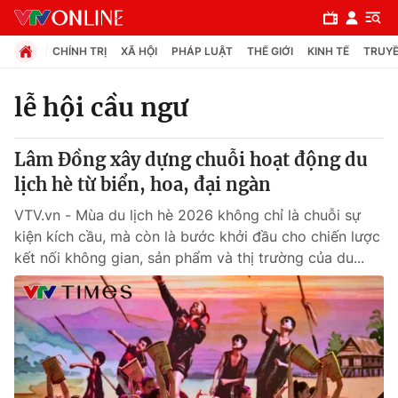
CHÍNH TRỊ
XÃ HỘI
PHÁP LUẬT
THẾ GIỚI
KINH TẾ
TRUYỀ
lễ hội cầu ngư
Chuyên mục
Lâm Đồng xây dựng chuỗi hoạt động du
Chính trị
lịch hè từ biển, hoa, đại ngàn
VTV.vn - Mùa du lịch hè 2026 không chỉ là chuỗi sự
Xã hội
kiện kích cầu, mà còn là bước khởi đầu cho chiến lược
kết nối không gian, sản phẩm và thị trường của du...
Pháp luật
Y tế
Thế giới