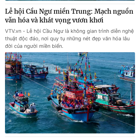
Lễ hội Cầu Ngư miền Trung: Mạch nguồn
® Cấm sao chép dưới mọi hình thức nếu không có sự chấp
văn hóa và khát vọng vươn khơi
thuận bằng văn bản. Ghi rõ nguồn VTV.vn khi phát hành lại
thông tin từ website này.
VTV.vn - Lễ hội Cầu Ngư là không gian trình diễn nghệ
thuật độc đáo, nơi quy tụ những nét đẹp văn hóa lâu
đời của người miền biển.