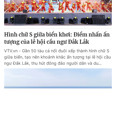
Giao lưu trực tuyến
Sản phẩm
Lịch phát sóng
Thị trường
Tư vấn
Hình chữ S giữa biển khơi: Điểm nhấn ấn
Chuyên mục khác
tượng của lễ hội cầu ngư Đắk Lắk
Emagazine
Podcast
VTV.vn - Gần 50 tàu cá nối đuôi xếp thành hình chữ S
giữa biển, tạo nên khoảnh khắc ấn tượng tại lễ hội cầu
Photo
Infographic
ngư Đắk Lắk, thu hút đông đảo người dân và du...
Video
Shorts video
VTV Money
VTV Thể thao
VTV Sức khoẻ
Bất động sản