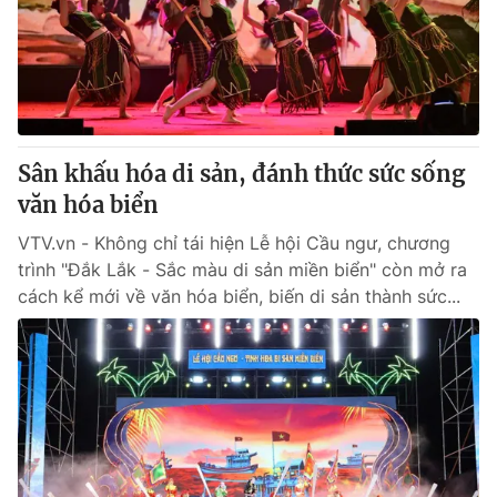
Tin tức
Kinh tế
Thế giới đó đây
Tài chính
Dữ liệu và đời sống
Câu chuyện quốc tế
Thị trường
Sân khấu hóa di sản, đánh thức sức sống
Truyền hình
Góc doanh nghiệp
văn hóa biển
Phim VTV
Giải trí
VTV.vn - Không chỉ tái hiện Lễ hội Cầu ngư, chương
Hậu trường
trình "Đắk Lắk - Sắc màu di sản miền biển" còn mở ra
Điện ảnh
cách kể mới về văn hóa biển, biến di sản thành sức...
Đời sống
Nhân vật
Âm nhạc
Du lịch
Khán giả
Giáo dục
Sao
Làm đẹp
Giải sao mai
Tuyển sinh
Công nghệ
Chất lượng cuộc sống
Học trực tuyến
Hitech Công nghệ tương lai