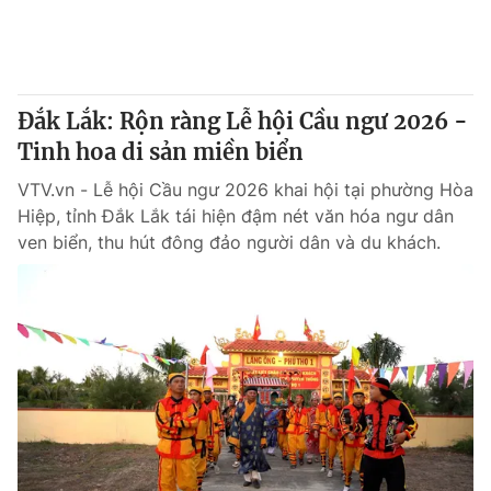
Thị trường 24h
Tấm lòng Việt
VTV4
Vươn mình bằng AI
Đắk Lắk: Rộn ràng Lễ hội Cầu ngư 2026 -
VTV9
VTV8
Tinh hoa di sản miền biển
VTV.vn - Lễ hội Cầu ngư 2026 khai hội tại phường Hòa
Liên hệ tòa soạn
English
Hiệp, tỉnh Đắk Lắk tái hiện đậm nét văn hóa ngư dân
ven biển, thu hút đông đảo người dân và du khách.
THỜI BÁO VTV
Theo dõi báo trên
Cơ quan chủ quản:
Đài Truyền hình Việt Nam
Cơ quan báo chí:
Thời báo VTV