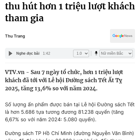
Chính trị
thu hút hơn 1 triệu lượt khách
Truyền hình
tham gia
Văn hóa - Giải trí
Xã hội
Y tế
Đời sống
Thu Trang
Pháp luật
Công nghệ
Giáo dục
Nghe đọc bài
1:42
Y tế
VTV.vn - Sau 7 ngày tổ chức, hơn 1 triệu lượt
Thế giới
khách đã tới với Lễ hội Đường sách Tết Ất Tỵ
Tin tức
2025, tăng 13,6% so với năm 2024.
Kinh tế
Thế giới đó đây
Số lượng ấn phẩm được bán tại Lễ hội Đường sách Tết
Tài chính
Dữ liệu và đời sống
là hơn 5.686 tựa tương đương 81.238 quyển (tăng
Câu chuyện quốc tế
Thị trường
6,67% so với năm 2024: 5.080 quyển).
Truyền hình
Góc doanh nghiệp
Đường sách TP Hồ Chí Minh (đường Nguyễn Văn Bình)