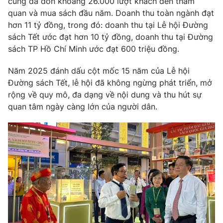
cũng đã đón khoảng 26.000 lượt khách đến tham
Phim VTV
Giải trí
quan và mua sách đầu năm. Doanh thu toàn ngành đạt
Hậu trường
hơn 11 tỷ đồng, trong đó: doanh thu tại Lễ hội Đường
Điện ảnh
sách Tết ước đạt hơn 10 tỷ đồng, doanh thu tại Đường
Đời sống
Nhân vật
sách TP Hồ Chí Minh ước đạt 600 triệu đồng.
Âm nhạc
Du lịch
Khán giả
Giáo dục
Năm 2025 đánh dấu cột mốc 15 năm của Lễ hội
Sao
Làm đẹp
Giải sao mai
Đường sách Tết, lễ hội đã không ngừng phát triển, mở
Tuyển sinh
rộng về quy mô, đa dạng về nội dung và thu hút sự
Công nghệ
Chất lượng cuộc sống
quan tâm ngày càng lớn của người dân.
Học trực tuyến
Hitech Công nghệ tương lai
Giao lưu trực tuyến
Sản phẩm
Lịch phát sóng
Thị trường
Tư vấn
Chuyên mục khác
Emagazine
Podcast