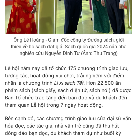
Photo
Infographic
Video
Shorts video
Ông Lê Hoàng - Giám đốc công ty Đường sách, giới
VTV Money
VTV Thể thao
thiệu về bộ sách đạt giải Sách quốc gia 2024 của nhà
nghiên cứu Nguyễn Đình Tư (Ảnh: Thu Trang)
VTV Sức khoẻ
Bất động sản
Lễ hội năm nay đã tổ chức 175 chương trình giao lưu,
tương tác, hoạt động vui chơi, trải nghiệm với điểm
Thị trường 24h
Tấm lòng Việt
nhấn là chương trình
Lì xì sách Tết
. Hơn 22.500 ấn
phẩm sách (sách giấy, sách điện tử, sách nói) đã được
Ban Tổ chức trao tặng đến bạn đọc và du khách đến
VTV4
Vươn mình bằng AI
tham quan Lễ hội trong 7 ngày hoạt động.
VTV9
VTV8
Bên cạnh đó, các chương trình giao lưu của đại sứ văn
hóa đọc, các tác giả, nhà văn trẻ cũng đã thu hút
đông đảo bạn đọc, du khách tham dự như buổi ký
Liên hệ tòa soạn
English