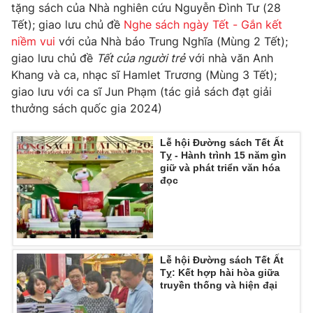
tặng sách của Nhà nghiên cứu Nguyễn Đình Tư (28
Tết); giao lưu chủ đề
Nghe sách ngày Tết - Gắn kết
niềm vui
với của Nhà báo Trung Nghĩa (Mùng 2 Tết);
giao lưu chủ đề
Tết của người trẻ
với nhà văn Anh
THỜI BÁO VTV
Khang và ca, nhạc sĩ Hamlet Trương (Mùng 3 Tết);
giao lưu với ca sĩ Jun Phạm (tác giả sách đạt giải
thưởng sách quốc gia 2024)
Theo dõi báo trên
Lễ hội Đường sách Tết Ất
Tỵ - Hành trình 15 năm gìn
giữ và phát triển văn hóa
Cơ quan chủ quản:
Đài Truyền hình Việt Nam
đọc
Cơ quan báo chí:
Thời báo VTV
Giấy phép hoạt động báo in và báo điện tử số 483/GP-BTTTT
cấp ngày 29/12/2023
Tổng Biên tập:
Vũ Thanh Thủy
Lễ hội Đường sách Tết Ất
Phó Tổng Biên tập:
Nguyễn Thị Mỹ Hạnh, Phạm Quốc Thắng,
Tỵ: Kết hợp hài hòa giữa
Nguyễn Trọng Ninh
truyền thống và hiện đại
Tổng đài VTV:
024.38 355 931 - 024.38 355 932