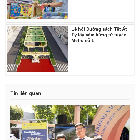
Ðiện thoại Thời báo VTV:
024.66 897 897
Email:
toasoan@vtv.vn
Liên hệ quảng cáo:
024-7300.7108
Lễ hội Đường sách Tết Ất
Tỵ lấy cảm hứng từ tuyến
Metro số 1
Tin liên quan
® Cấm sao chép dưới mọi hình thức nếu không có sự chấp
thuận bằng văn bản. Ghi rõ nguồn VTV.vn khi phát hành lại
thông tin từ website này.