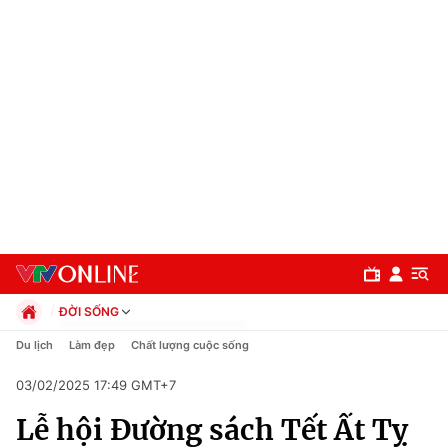
ĐỜI SỐNG
Chính trị
Du lịch
Làm đẹp
Chất lượng cuộc sống
Xã hội
03/02/2025 17:49 GMT+7
Pháp luật
Chuyên mục
Kinh tế
Lễ hội Đường sách Tết Ất Tỵ
Thể thao