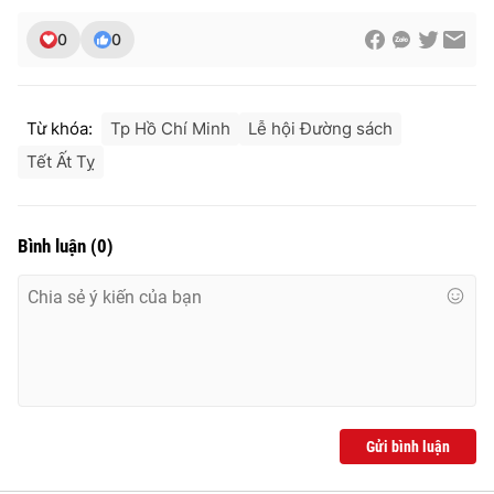
0
0
Từ khóa:
Tp Hồ Chí Minh
Lễ hội Đường sách
Tết Ất Tỵ
Bình luận
(
0
)
Gửi bình luận