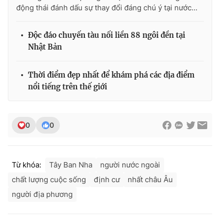
Ðiện thoại Thời báo VTV:
024.66 897 897
động thái đánh dấu sự thay đổi đáng chú ý tại nước...
Email:
toasoan@vtv.vn
Liên hệ quảng cáo:
024-7300.7108
Độc đáo chuyến tàu nối liền 88 ngôi đền tại
Nhật Bản
Thời điểm đẹp nhất để khám phá các địa điểm
nổi tiếng trên thế giới
0
0
Từ khóa:
Tây Ban Nha
người nước ngoài
® Cấm sao chép dưới mọi hình thức nếu không có sự chấp
chất lượng cuộc sống
định cư
nhất châu Âu
thuận bằng văn bản. Ghi rõ nguồn VTV.vn khi phát hành lại
thông tin từ website này.
người địa phương