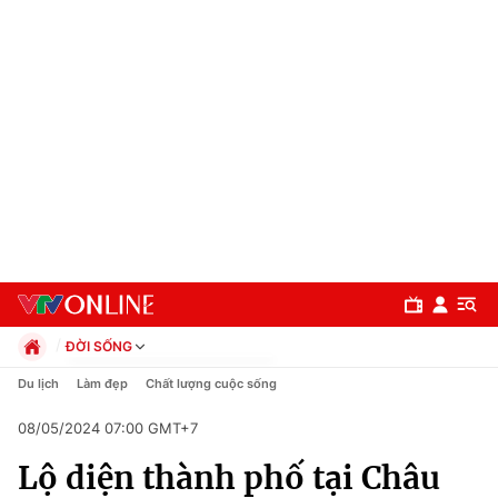
ĐỜI SỐNG
Chính trị
Du lịch
Làm đẹp
Chất lượng cuộc sống
Xã hội
08/05/2024 07:00 GMT+7
Pháp luật
Chuyên mục
Kinh tế
Lộ diện thành phố tại Châu
Thể thao