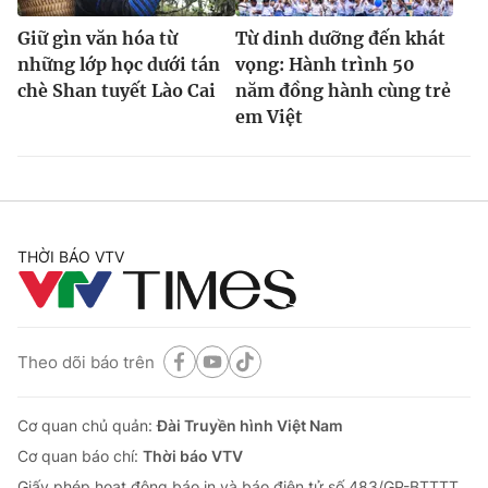
Giữ gìn văn hóa từ
Từ dinh dưỡng đến khát
những lớp học dưới tán
vọng: Hành trình 50
chè Shan tuyết Lào Cai
năm đồng hành cùng trẻ
em Việt
THỜI BÁO VTV
Theo dõi báo trên
Cơ quan chủ quản:
Đài Truyền hình Việt Nam
Cơ quan báo chí:
Thời báo VTV
Giấy phép hoạt động báo in và báo điện tử số 483/GP-BTTTT