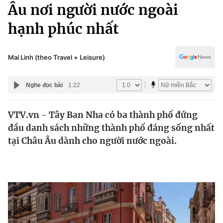
Chính trị
Âu nơi người nước ngoài
Truyền hình
hạnh phúc nhất
Văn hóa - Giải trí
Xã hội
Y tế
Đời sống
Mai Linh (theo Travel + Leisure)
Pháp luật
Công nghệ
Giáo dục
Nghe đọc bài
1:22
Y tế
VTV.vn - Tây Ban Nha có ba thành phố đứng
Thế giới
đầu danh sách những thành phố đáng sống nhất
Tin tức
tại Châu Âu dành cho người nước ngoài.
Kinh tế
Thế giới đó đây
Tài chính
Dữ liệu và đời sống
Câu chuyện quốc tế
Thị trường
Truyền hình
Góc doanh nghiệp