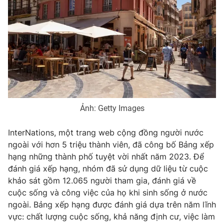
Phim VTV
Giải trí
Hậu trường
Điện ảnh
Đời sống
Nhân vật
Âm nhạc
Du lịch
Khán giả
Giáo dục
Sao
Làm đẹp
Giải sao mai
Tuyển sinh
Công nghệ
Chất lượng cuộc sống
Ảnh: Getty Images
Học trực tuyến
Hitech Công nghệ tương lai
Giao lưu trực tuyến
InterNations, một trang web cộng đồng người nước
Sản phẩm
ngoài với hơn 5 triệu thành viên, đã công bố Bảng xếp
Lịch phát sóng
hạng những thành phố tuyệt vời nhất năm 2023. Để
Thị trường
đánh giá xếp hạng, nhóm đã sử dụng dữ liệu từ cuộc
Tư vấn
khảo sát gồm 12.065 người tham gia, đánh giá về
cuộc sống và công việc của họ khi sinh sống ở nước
Chuyên mục khác
ngoài. Bảng xếp hạng được đánh giá dựa trên năm lĩnh
Emagazine
Podcast
vực: chất lượng cuộc sống, khả năng định cư, việc làm