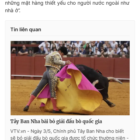
những mặt hàng thiết yếu cho người nước ngoài như
nhà ở”.
Tin liên quan
THỜI BÁO VTV
Theo dõi báo trên
Cơ quan chủ quản:
Đài Truyền hình Việt Nam
Cơ quan báo chí:
Thời báo VTV
Giấy phép hoạt động báo in và báo điện tử số 483/GP-BTTTT
cấp ngày 29/12/2023
Tổng Biên tập:
Vũ Thanh Thủy
Phó Tổng Biên tập:
Nguyễn Thị Mỹ Hạnh, Phạm Quốc Thắng,
Tây Ban Nha bãi bỏ giải đấu bò quốc gia
Nguyễn Trọng Ninh
VTV.vn - Ngày 3/5, Chính phủ Tây Ban Nha cho biết
Tổng đài VTV:
024.38 355 931 - 024.38 355 932
sẽ bỏ giải đấu bò quốc gia được tổ chức thường niên -