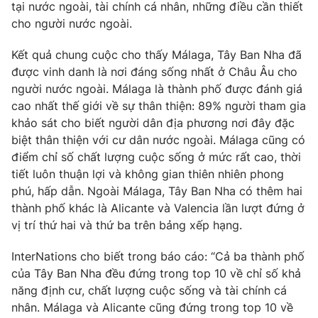
tại nước ngoài, tài chính cá nhân, những điều cần thiết
Photo
Infographic
cho người nước ngoài.
Kết quả chung cuộc cho thấy Málaga, Tây Ban Nha đã
Video
Shorts video
được vinh danh là nơi đáng sống nhất ở Châu Âu cho
người nước ngoài. Málaga là thành phố được đánh giá
VTV Money
VTV Thể thao
cao nhất thế giới về sự thân thiện: 89% người tham gia
khảo sát cho biết người dân địa phương nơi đây đặc
biệt thân thiện với cư dân nước ngoài. Málaga cũng có
VTV Sức khoẻ
Bất động sản
điểm chỉ số chất lượng cuộc sống ở mức rất cao, thời
tiết luôn thuận lợi và không gian thiên nhiên phong
Thị trường 24h
Tấm lòng Việt
phú, hấp dẫn. Ngoài Málaga, Tây Ban Nha có thêm hai
thành phố khác là Alicante và Valencia lần lượt đứng ở
vị trí thứ hai và thứ ba trên bảng xếp hạng.
VTV4
Vươn mình bằng AI
InterNations cho biết trong báo cáo: “Cả ba thành phố
VTV9
VTV8
của Tây Ban Nha đều đứng trong top 10 về chỉ số khả
năng định cư, chất lượng cuộc sống và tài chính cá
nhân. Málaga và Alicante cũng đứng trong top 10 về
Liên hệ tòa soạn
English