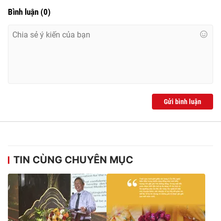
Bình luận
(
0
)
Gửi bình luận
TIN CÙNG CHUYÊN MỤC