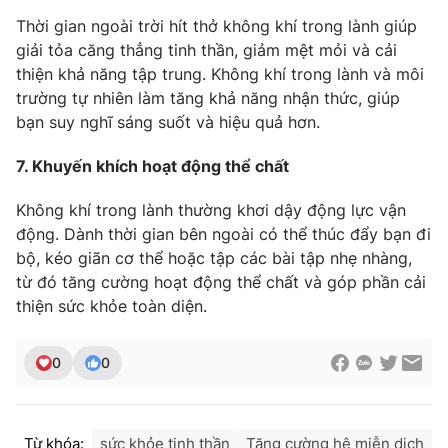
Ðiện thoại Thời báo VTV:
024.66 897 897
Thời gian ngoài trời hít thở không khí trong lành giúp
Email:
toasoan@vtv.vn
giải tỏa căng thẳng tinh thần, giảm mệt mỏi và cải
Liên hệ quảng cáo:
024-7300.7108
thiện khả năng tập trung. Không khí trong lành và môi
trường tự nhiên làm tăng khả năng nhận thức, giúp
bạn suy nghĩ sáng suốt và hiệu quả hơn.
7. Khuyến khích hoạt động thể chất
Không khí trong lành thường khơi dậy động lực vận
động. Dành thời gian bên ngoài có thể thúc đẩy bạn đi
bộ, kéo giãn cơ thể hoặc tập các bài tập nhẹ nhàng,
từ đó tăng cường hoạt động thể chất và góp phần cải
thiện sức khỏe toàn diện.
® Cấm sao chép dưới mọi hình thức nếu không có sự chấp
0
0
thuận bằng văn bản. Ghi rõ nguồn VTV.vn khi phát hành lại
thông tin từ website này.
Từ khóa:
sức khỏe tinh thần
Tăng cường hệ miễn dịch