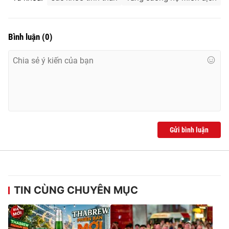
Bình luận
(
0
)
Gửi bình luận
TIN CÙNG CHUYÊN MỤC