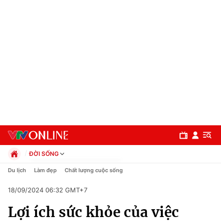
ĐỜI SỐNG
Chính trị
Du lịch
Làm đẹp
Chất lượng cuộc sống
Xã hội
18/09/2024 06:32 GMT+7
Pháp luật
Chuyên mục
Kinh tế
Lợi ích sức khỏe của việc
Thể thao