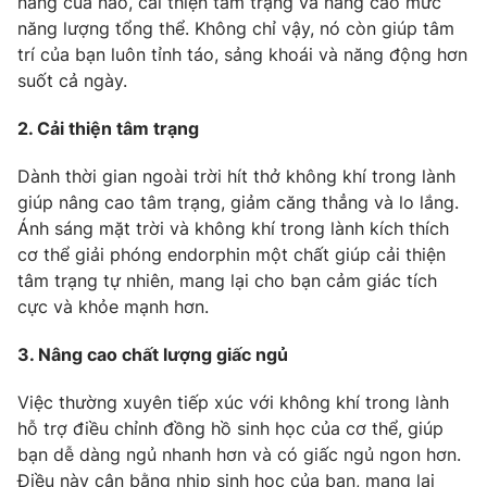
năng của não, cải thiện tâm trạng và nâng cao mức
năng lượng tổng thể. Không chỉ vậy, nó còn giúp tâm
Photo
Infographic
trí của bạn luôn tỉnh táo, sảng khoái và năng động hơn
suốt cả ngày.
Video
Shorts video
2. Cải thiện tâm trạng
VTV Money
VTV Thể thao
Dành thời gian ngoài trời hít thở không khí trong lành
giúp nâng cao tâm trạng, giảm căng thẳng và lo lắng.
VTV Sức khoẻ
Bất động sản
Ánh sáng mặt trời và không khí trong lành kích thích
cơ thể giải phóng endorphin một chất giúp cải thiện
tâm trạng tự nhiên, mang lại cho bạn cảm giác tích
Thị trường 24h
Tấm lòng Việt
cực và khỏe mạnh hơn.
VTV4
Vươn mình bằng AI
3. Nâng cao chất lượng giấc ngủ
Việc thường xuyên tiếp xúc với không khí trong lành
VTV9
VTV8
hỗ trợ điều chỉnh đồng hồ sinh học của cơ thể, giúp
bạn dễ dàng ngủ nhanh hơn và có giấc ngủ ngon hơn.
Liên hệ tòa soạn
English
Điều này cân bằng nhịp sinh học của bạn, mang lại