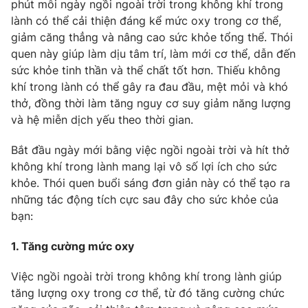
Phim VTV
phút mỗi ngày ngồi ngoài trời trong không khí trong
Giải trí
lành có thể cải thiện đáng kể mức oxy trong cơ thể,
Hậu trường
giảm căng thẳng và nâng cao sức khỏe tổng thể. Thói
Điện ảnh
quen này giúp làm dịu tâm trí, làm mới cơ thể, dẫn đến
Đời sống
Nhân vật
sức khỏe tinh thần và thể chất tốt hơn. Thiếu không
Âm nhạc
Du lịch
Khán giả
khí trong lành có thể gây ra đau đầu, mệt mỏi và khó
Giáo dục
Sao
thở, đồng thời làm tăng nguy cơ suy giảm năng lượng
Làm đẹp
Giải sao mai
và hệ miễn dịch yếu theo thời gian.
Tuyển sinh
Công nghệ
Chất lượng cuộc sống
Bắt đầu ngày mới bằng việc ngồi ngoài trời và hít thở
Học trực tuyến
Hitech Công nghệ tương lai
không khí trong lành mang lại vô số lợi ích cho sức
Giao lưu trực tuyến
khỏe. Thói quen buổi sáng đơn giản này có thể tạo ra
Sản phẩm
những tác động tích cực sau đây cho sức khỏe của
Lịch phát sóng
bạn:
Thị trường
Tư vấn
1. Tăng cường mức oxy
Chuyên mục khác
Việc ngồi ngoài trời trong không khí trong lành giúp
Emagazine
Podcast
tăng lượng oxy trong cơ thể, từ đó tăng cường chức