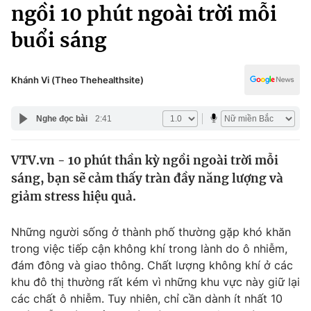
Chính trị
ngồi 10 phút ngoài trời mỗi
Truyền hình
buổi sáng
Văn hóa - Giải trí
Xã hội
Y tế
Đời sống
Khánh Vi (Theo Thehealthsite)
Pháp luật
Công nghệ
Giáo dục
Nghe đọc bài
2:41
Y tế
VTV.vn - 10 phút thần kỳ ngồi ngoài trời mỗi
Thế giới
sáng, bạn sẽ cảm thấy tràn đầy năng lượng và
Tin tức
giảm stress hiệu quả.
Kinh tế
Thế giới đó đây
Những người sống ở thành phố thường gặp khó khăn
Tài chính
Dữ liệu và đời sống
trong việc tiếp cận không khí trong lành do ô nhiễm,
Câu chuyện quốc tế
Thị trường
đám đông và giao thông. Chất lượng không khí ở các
khu đô thị thường rất kém vì những khu vực này giữ lại
Truyền hình
Góc doanh nghiệp
các chất ô nhiễm. Tuy nhiên, chỉ cần dành ít nhất 10