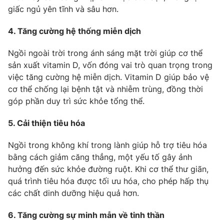
giấc ngủ yên tĩnh và sâu hơn.
4. Tăng cường hệ thống miễn dịch
THỜI BÁO VTV
Ngồi ngoài trời trong ánh sáng mặt trời giúp cơ thể
sản xuất vitamin D, vốn đóng vai trò quan trọng trong
việc tăng cường hệ miễn dịch. Vitamin D giúp bảo vệ
cơ thể chống lại bệnh tật và nhiễm trùng, đồng thời
Theo dõi báo trên
góp phần duy trì sức khỏe tổng thể.
5. Cải thiện tiêu hóa
Cơ quan chủ quản:
Đài Truyền hình Việt Nam
Cơ quan báo chí:
Thời báo VTV
Ngồi trong không khí trong lành giúp hỗ trợ tiêu hóa
Giấy phép hoạt động báo in và báo điện tử số 483/GP-BTTTT
bằng cách giảm căng thẳng, một yếu tố gây ảnh
cấp ngày 29/12/2023
hưởng đến sức khỏe đường ruột. Khi cơ thể thư giãn,
Tổng Biên tập:
Vũ Thanh Thủy
quá trình tiêu hóa được tối ưu hóa, cho phép hấp thụ
Phó Tổng Biên tập:
Nguyễn Thị Mỹ Hạnh, Phạm Quốc Thắng,
các chất dinh dưỡng hiệu quả hơn.
Nguyễn Trọng Ninh
6. Tăng cường sự minh mẫn về tinh thần
Tổng đài VTV:
024.38 355 931 - 024.38 355 932