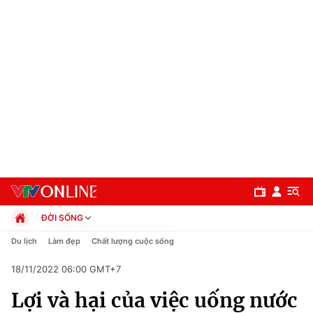
ĐỜI SỐNG
Chính trị
Du lịch
Làm đẹp
Chất lượng cuộc sống
Xã hội
18/11/2022 06:00 GMT+7
Pháp luật
Chuyên mục
Kinh tế
Lợi và hại của việc uống nước
Thể thao