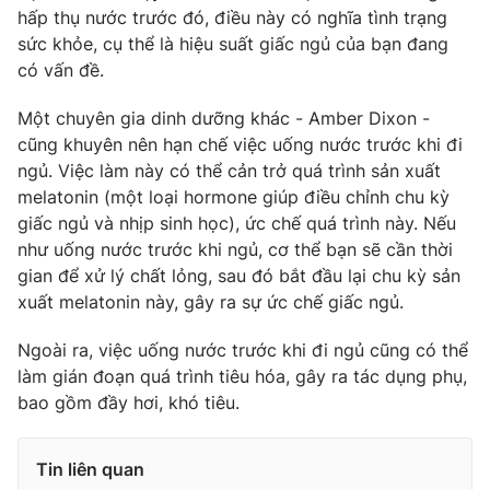
hấp thụ nước trước đó, điều này có nghĩa tình trạng
sức khỏe, cụ thể là hiệu suất giấc ngủ của bạn đang
có vấn đề.
THỜI BÁO VTV
Một chuyên gia dinh dưỡng khác - Amber Dixon -
cũng khuyên nên hạn chế việc uống nước trước khi đi
ngủ. Việc làm này có thể cản trở quá trình sản xuất
melatonin (một loại hormone giúp điều chỉnh chu kỳ
Theo dõi báo trên
giấc ngủ và nhịp sinh học), ức chế quá trình này. Nếu
như uống nước trước khi ngủ, cơ thể bạn sẽ cần thời
gian để xử lý chất lỏng, sau đó bắt đầu lại chu kỳ sản
Cơ quan chủ quản:
Đài Truyền hình Việt Nam
xuất melatonin này, gây ra sự ức chế giấc ngủ.
Cơ quan báo chí:
Thời báo VTV
Giấy phép hoạt động báo in và báo điện tử số 483/GP-BTTTT
Ngoài ra, việc uống nước trước khi đi ngủ cũng có thể
cấp ngày 29/12/2023
làm gián đoạn quá trình tiêu hóa, gây ra tác dụng phụ,
Tổng Biên tập:
Vũ Thanh Thủy
bao gồm đầy hơi, khó tiêu.
Phó Tổng Biên tập:
Nguyễn Thị Mỹ Hạnh, Phạm Quốc Thắng,
Nguyễn Trọng Ninh
Tin liên quan
Tổng đài VTV:
024.38 355 931 - 024.38 355 932