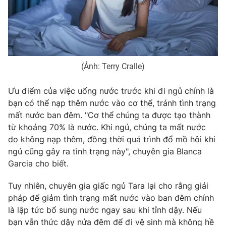
Photo
Infographic
Video
Shorts video
(Ảnh: Terry Cralle)
VTV Money
VTV Thể thao
Ưu điểm của việc uống nước trước khi đi ngủ chính là
bạn có thể nạp thêm nước vào cơ thể, tránh tình trạng
VTV Sức khoẻ
Bất động sản
mất nước ban đêm. "Cơ thể chúng ta được tạo thành
từ khoảng 70% là nước. Khi ngủ, chúng ta mất nước
Thị trường 24h
Tấm lòng Việt
do không nạp thêm, đồng thời quá trình đổ mồ hôi khi
ngủ cũng gây ra tình trạng này", chuyên gia Blanca
VTV4
Vươn mình bằng AI
Garcia cho biết.
Tuy nhiên, chuyên gia giấc ngủ Tara lại cho rằng giải
VTV9
VTV8
pháp để giảm tình trạng mất nước vào ban đêm chính
là lập tức bổ sung nước ngay sau khi tỉnh dậy. Nếu
Liên hệ tòa soạn
English
bạn vẫn thức dậy nửa đêm để đi vệ sinh mà không hề