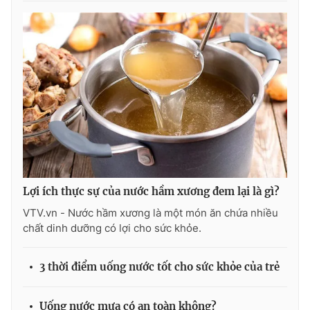
Ðiện thoại Thời báo VTV:
024.66 897 897
Email:
toasoan@vtv.vn
Liên hệ quảng cáo:
024-7300.7108
Lợi ích thực sự của nước hầm xương đem lại là gì?
VTV.vn - Nước hầm xương là một món ăn chứa nhiều
chất dinh dưỡng có lợi cho sức khỏe.
® Cấm sao chép dưới mọi hình thức nếu không có sự chấp
thuận bằng văn bản. Ghi rõ nguồn VTV.vn khi phát hành lại
3 thời điểm uống nước tốt cho sức khỏe của trẻ
thông tin từ website này.
Uống nước mưa có an toàn không?