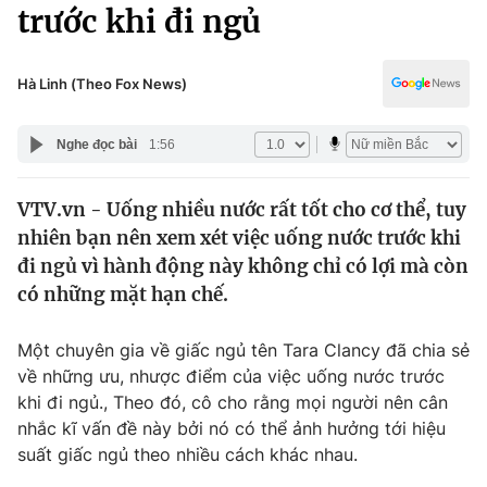
Chính trị
trước khi đi ngủ
Truyền hình
Văn hóa - Giải trí
Xã hội
Y tế
Hà Linh (Theo Fox News)
Đời sống
Pháp luật
Công nghệ
Nghe đọc bài
1:56
Giáo dục
Y tế
VTV.vn - Uống nhiều nước rất tốt cho cơ thể, tuy
nhiên bạn nên xem xét việc uống nước trước khi
Thế giới
đi ngủ vì hành động này không chỉ có lợi mà còn
có những mặt hạn chế.
Tin tức
Kinh tế
Thế giới đó đây
Một chuyên gia về giấc ngủ tên Tara Clancy đã chia sẻ
Tài chính
về những ưu, nhược điểm của việc uống nước trước
Dữ liệu và đời sống
Câu chuyện quốc tế
khi đi ngủ., Theo đó, cô cho rằng mọi người nên cân
Thị trường
nhắc kĩ vấn đề này bởi nó có thể ảnh hưởng tới hiệu
Truyền hình
Góc doanh nghiệp
suất giấc ngủ theo nhiều cách khác nhau.