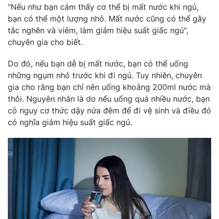
Phim VTV
"Nếu như bạn cảm thấy cơ thể bị mất nước khi ngủ,
Giải trí
bạn có thể một lượng nhỏ. Mất nước cũng có thể gây
Hậu trường
tắc nghẽn và viêm, làm giảm hiệu suất giấc ngủ",
Điện ảnh
Đời sống
Nhân vật
chuyên gia cho biết.
Âm nhạc
Du lịch
Khán giả
Do đó, nếu bạn dễ bị mất nước, bạn có thể uống
Giáo dục
Sao
những ngụm nhỏ trước khi đi ngủ. Tuy nhiên, chuyên
Làm đẹp
Giải sao mai
gia cho rằng bạn chỉ nên uống khoảng 200ml nước mà
Tuyển sinh
Công nghệ
Chất lượng cuộc sống
thôi. Nguyên nhân là do nếu uống quá nhiều nước, bạn
Học trực tuyến
có nguy cơ thức dậy nửa đêm để đi vệ sinh và điều đó
Hitech Công nghệ tương lai
có nghĩa giảm hiệu suất giấc ngủ.
Giao lưu trực tuyến
Sản phẩm
Lịch phát sóng
Thị trường
Tư vấn
Chuyên mục khác
Emagazine
Podcast