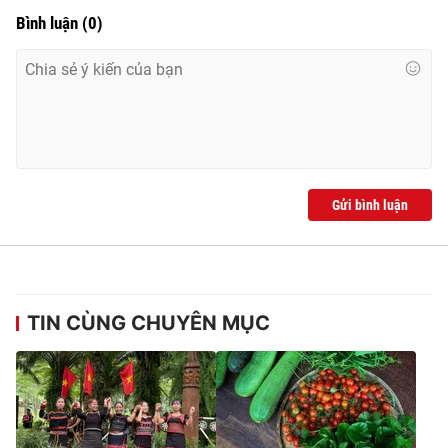
Ðiện thoại Thời báo VTV:
024.66 897 897
Bình luận
(
0
)
Email:
toasoan@vtv.vn
Liên hệ quảng cáo:
024-7300.7108
Gửi bình luận
TIN CÙNG CHUYÊN MỤC
® Cấm sao chép dưới mọi hình thức nếu không có sự chấp
thuận bằng văn bản. Ghi rõ nguồn VTV.vn khi phát hành lại
thông tin từ website này.