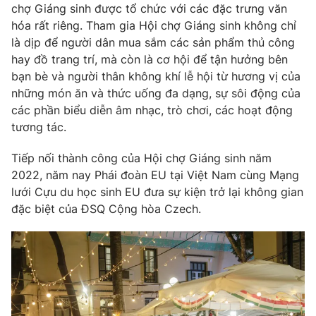
Phim VTV
chợ Giáng sinh được tổ chức với các đặc trưng văn
Giải trí
hóa rất riêng. Tham gia Hội chợ Giáng sinh không chỉ
Hậu trường
là dịp để người dân mua sắm các sản phẩm thủ công
Điện ảnh
Đời sống
hay đồ trang trí, mà còn là cơ hội để tận hưởng bên
Nhân vật
Âm nhạc
bạn bè và người thân không khí lễ hội từ hương vị của
Du lịch
Khán giả
những món ăn và thức uống đa dạng, sự sôi động của
Giáo dục
Sao
các phần biểu diễn âm nhạc, trò chơi, các hoạt động
Làm đẹp
Giải sao mai
Tuyển sinh
tương tác.
Công nghệ
Chất lượng cuộc sống
Học trực tuyến
Tiếp nối thành công của Hội chợ Giáng sinh năm
Hitech Công nghệ tương lai
2022, năm nay Phái đoàn EU tại Việt Nam cùng Mạng
Giao lưu trực tuyến
lưới Cựu du học sinh EU đưa sự kiện trở lại không gian
Sản phẩm
đặc biệt của ĐSQ Cộng hòa Czech.
Lịch phát sóng
Thị trường
Tư vấn
Chuyên mục khác
Emagazine
Podcast