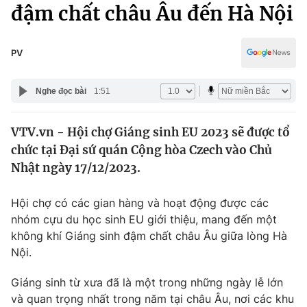
Chính trị
đậm chất châu Âu đến Hà Nội
Truyền hình
Văn hóa - Giải trí
Xã hội
Y tế
PV
Đời sống
Pháp luật
Công nghệ
Nghe đọc bài
1:51
Giáo dục
Y tế
VTV.vn - Hội chợ Giáng sinh EU 2023 sẽ được tổ
chức tại Đại sứ quán Cộng hòa Czech vào Chủ
Thế giới
Nhật ngày 17/12/2023.
Tin tức
Kinh tế
Hội chợ có các gian hàng và hoạt động được các
Thế giới đó đây
nhóm cựu du học sinh EU giới thiệu, mang đến một
Tài chính
không khí Giáng sinh đậm chất châu Âu giữa lòng Hà
Dữ liệu và đời sống
Câu chuyện quốc tế
Nội.
Thị trường
Truyền hình
Giáng sinh từ xưa đã là một trong những ngày lễ lớn
Góc doanh nghiệp
và quan trọng nhất trong năm tại châu Âu, nơi các khu