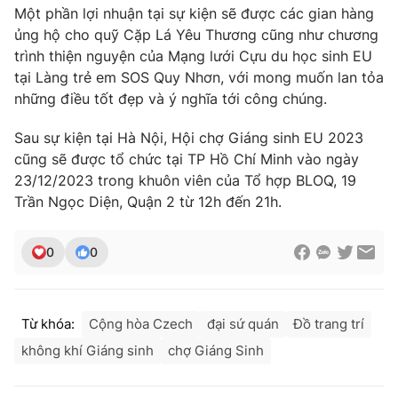
Một phần lợi nhuận tại sự kiện sẽ được các gian hàng
ủng hộ cho quỹ Cặp Lá Yêu Thương cũng như chương
trình thiện nguyện của Mạng lưới Cựu du học sinh EU
tại Làng trẻ em SOS Quy Nhơn, với mong muốn lan tỏa
THỜI BÁO VTV
những điều tốt đẹp và ý nghĩa tới công chúng.
Sau sự kiện tại Hà Nội, Hội chợ Giáng sinh EU 2023
cũng sẽ được tổ chức tại TP Hồ Chí Minh vào ngày
Theo dõi báo trên
23/12/2023 trong khuôn viên của Tổ hợp BLOQ, 19
Trần Ngọc Diện, Quận 2 từ 12h đến 21h.
Cơ quan chủ quản:
Đài Truyền hình Việt Nam
Cơ quan báo chí:
Thời báo VTV
0
0
Giấy phép hoạt động báo in và báo điện tử số 483/GP-BTTTT
cấp ngày 29/12/2023
Tổng Biên tập:
Vũ Thanh Thủy
Từ khóa:
Cộng hòa Czech
đại sứ quán
Đồ trang trí
Phó Tổng Biên tập:
Nguyễn Thị Mỹ Hạnh, Phạm Quốc Thắng,
không khí Giáng sinh
chợ Giáng Sinh
Nguyễn Trọng Ninh
Tổng đài VTV:
024.38 355 931 - 024.38 355 932