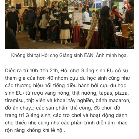
Photo
Infographic
Video
Shorts video
VTV Money
VTV Thể thao
Không khí tại Hội chợ Giáng sinh EAN. Ảnh minh họa.
VTV Sức khoẻ
Bất động sản
Diễn ra từ 10h đến 21h, Hội chợ Giáng sinh EU có sự
tham gia của hơn 40 nhóm cựu du học sinh cũng như
Thị trường 24h
Tấm lòng Việt
các thương hiệu nổi tiếng điều hành bởi cựu du học
sinh EU: từ rượu vang nóng, thịt nướng, tapas, pizza,
VTV4
Vươn mình bằng AI
tiramisu, thịt viên và khoai tây nghiền, bánh macaron,
đồ ăn chay..; các sản phẩm thủ công, đồ chơi, đồ
trang trí Giáng sinh; các trò chơi và hoạt động dành
VTV9
VTV8
cho thiếu nhi; cũng như các phần trình diễn âm nhạc
rộn ràng không khí lễ hội.
Liên hệ tòa soạn
English