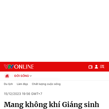
ĐỜI SỐNG
Chính trị
Du lịch
Làm đẹp
Chất lượng cuộc sống
Xã hội
15/12/2023 19:56 GMT+7
Pháp luật
Chuyên mục
Kinh tế
Mang không khí Giáng sinh
Thể thao