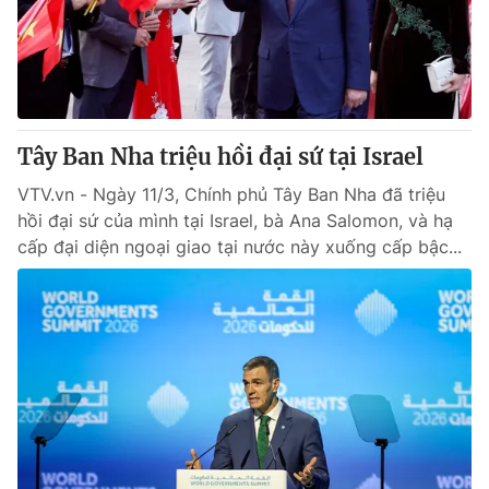
Giấy phép hoạt động báo in và báo điện tử số 483/GP-BTTTT
cấp ngày 29/12/2023
Tổng Biên tập:
Vũ Thanh Thủy
Phó Tổng Biên tập:
Nguyễn Thị Mỹ Hạnh, Phạm Quốc Thắng,
Nguyễn Trọng Ninh
Tổng đài VTV:
Tây Ban Nha triệu hồi đại sứ tại Israel
024.38 355 931 - 024.38 355 932
Ðiện thoại Thời báo VTV:
024.66 897 897
VTV.vn - Ngày 11/3, Chính phủ Tây Ban Nha đã triệu
Email:
toasoan@vtv.vn
hồi đại sứ của mình tại Israel, bà Ana Salomon, và hạ
Liên hệ quảng cáo:
024-7300.7108
cấp đại diện ngoại giao tại nước này xuống cấp bậc...