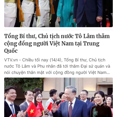
Thị trường 24h
Tấm lòng Việt
VTV4
Vươn mình bằng AI
VTV9
VTV8
Tổng Bí thư, Chủ tịch nước Tô Lâm thăm
cộng đồng người Việt Nam tại Trung
Liên hệ tòa soạn
English
Quốc
VTV.vn - Chiều tối nay (14/4), Tổng Bí thư, Chủ tịch
nước Tô Lâm và Phu nhân đã tới thăm Đại sứ quán và
nói chuyện thân mật với cộng đồng người Việt Nam...
THỜI BÁO VTV
Theo dõi báo trên
Cơ quan chủ quản:
Đài Truyền hình Việt Nam
Cơ quan báo chí:
Thời báo VTV