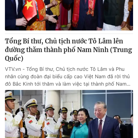
Giao lưu trực tuyến
Sản phẩm
Lịch phát sóng
Thị trường
Tư vấn
Tổng Bí thư, Chủ tịch nước Tô Lâm lên
Chuyên mục khác
đường thăm thành phố Nam Ninh (Trung
Emagazine
Podcast
Quốc)
VTV.vn - Tổng Bí thư, Chủ tịch nước Tô Lâm và Phu
Photo
Infographic
nhân cùng đoàn đại biểu cấp cao Việt Nam đã rời thủ
đô Bắc Kinh tới thăm và làm việc tại thành phố Nam...
Video
Shorts video
VTV Money
VTV Thể thao
VTV Sức khoẻ
Bất động sản