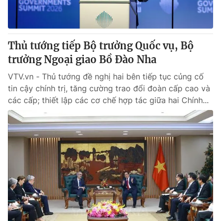
® Cấm sao chép dưới mọi hình thức nếu không có sự chấp
thuận bằng văn bản. Ghi rõ nguồn VTV.vn khi phát hành lại
Thủ tướng tiếp Bộ trưởng Quốc vụ, Bộ
thông tin từ website này.
trưởng Ngoại giao Bồ Đào Nha
VTV.vn - Thủ tướng đề nghị hai bên tiếp tục củng cố
tin cậy chính trị, tăng cường trao đổi đoàn cấp cao và
các cấp; thiết lập các cơ chế hợp tác giữa hai Chính...