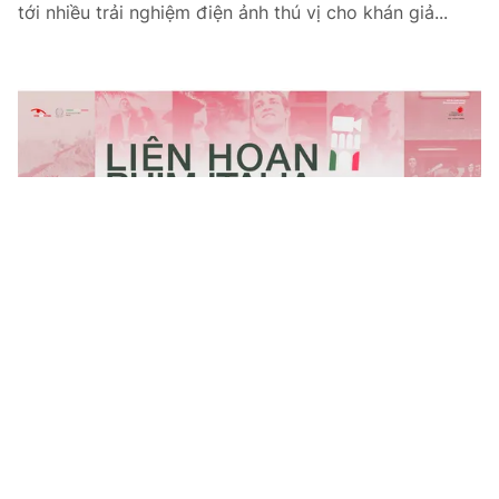
tới nhiều trải nghiệm điện ảnh thú vị cho khán giả...
Tin mới
Video
Live
Emagazine
Trang chủ
"Bữa tiệc" đặc sắc tại Lễ hội Văn hóa thế
giới tại Hà Nội lần thứ nhất
VTV.vn - Lần đầu tiên được tổ chức, ý tưởng của Lễ
hội Văn hóa thế giới tại Hà Nội nhằm khẳng định: Việt
Nam hoàn toàn có thể là nơi hội tụ của những nền...