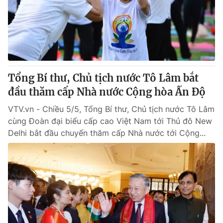
Tin tức
Kinh tế
Thế giới đó đây
Tài chính
Dữ liệu và đời sống
Câu chuyện quốc tế
Thị trường
Tổng Bí thư, Chủ tịch nước Tô Lâm bắt
Truyền hình
Góc doanh nghiệp
đầu thăm cấp Nhà nước Cộng hòa Ấn Độ
Phim VTV
Giải trí
VTV.vn - Chiều 5/5, Tổng Bí thư, Chủ tịch nước Tô Lâm
Hậu trường
cùng Đoàn đại biểu cấp cao Việt Nam tới Thủ đô New
Điện ảnh
Delhi bắt đầu chuyến thăm cấp Nhà nước tới Cộng...
Đời sống
Nhân vật
Âm nhạc
Du lịch
Khán giả
Giáo dục
Sao
Làm đẹp
Giải sao mai
Tuyển sinh
Công nghệ
Chất lượng cuộc sống
Học trực tuyến
Hitech Công nghệ tương lai