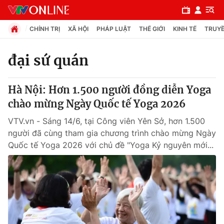
CHÍNH TRỊ
XÃ HỘI
PHÁP LUẬT
THẾ GIỚI
KINH TẾ
TRUYỀ
đại sứ quán
Chuyên mục
Hà Nội: Hơn 1.500 người đồng diễn Yoga
Chính trị
chào mừng Ngày Quốc tế Yoga 2026
VTV.vn - Sáng 14/6, tại Công viên Yên Sở, hơn 1.500
Xã hội
người đã cùng tham gia chương trình chào mừng Ngày
Quốc tế Yoga 2026 với chủ đề "Yoga Kỷ nguyên mới...
Pháp luật
Y tế
Thế giới