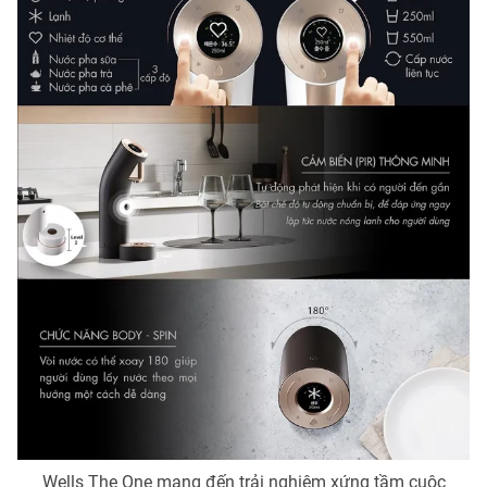
Ðiện thoại Thời báo VTV:
024.66 897 897
Email:
toasoan@vtv.vn
Liên hệ quảng cáo:
024-7300.7108
® Cấm sao chép dưới mọi hình thức nếu không có sự chấp
thuận bằng văn bản. Ghi rõ nguồn VTV.vn khi phát hành lại
thông tin từ website này.
Wells The One mang đến trải nghiệm xứng tầm cuộc