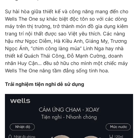
Sự hài hòa giữa thiết kế và công năng mang đến cho
Wells The One sự khác biệt độc tôn so với các dòng
máy trên thị trường, trở thành món đồ gia dụng kiêm
THỜI BÁO VTV
trang trí nội thất được sao Việt yêu thích. Các nàng
hậu như Ngọc Diễm, Hà Kiều Anh, Giáng My, Trương
Ngọc Ánh, “chim công làng múa” Linh Nga hay nhà
thiết kế Quách Thái Công, Đỗ Mạnh Cường, doanh
Theo dõi báo trên
nhân Huy Cận… đều sở hữu cho mình một chiếc máy
Wells The One nâng tầm đẳng sống tinh hoa.
Cơ quan chủ quản:
Đài Truyền hình Việt Nam
Trải nghiệm tiện nghi dễ sử dụng
Cơ quan báo chí:
Thời báo VTV
Giấy phép hoạt động báo in và báo điện tử số 483/GP-BTTTT
cấp ngày 29/12/2023
Tổng Biên tập:
Vũ Thanh Thủy
Phó Tổng Biên tập:
Nguyễn Thị Mỹ Hạnh, Phạm Quốc Thắng,
Nguyễn Trọng Ninh
Tổng đài VTV:
024.38 355 931 - 024.38 355 932