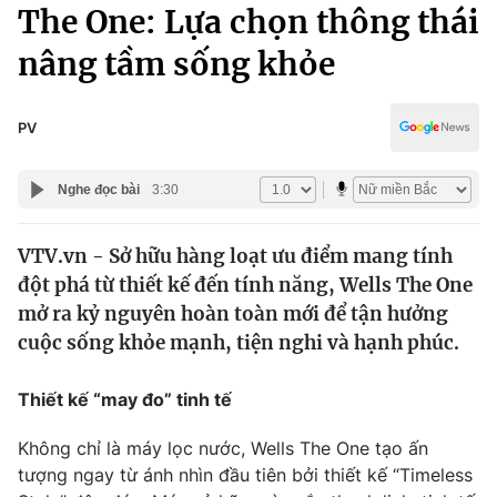
Chính trị
The One: Lựa chọn thông thái
Truyền hình
nâng tầm sống khỏe
Văn hóa - Giải trí
Xã hội
Y tế
Đời sống
PV
Pháp luật
Công nghệ
Giáo dục
Nghe đọc bài
3:30
Y tế
VTV.vn - Sở hữu hàng loạt ưu điểm mang tính
Thế giới
đột phá từ thiết kế đến tính năng, Wells The One
Tin tức
mở ra kỷ nguyên hoàn toàn mới để tận hưởng
Kinh tế
cuộc sống khỏe mạnh, tiện nghi và hạnh phúc.
Thế giới đó đây
Tài chính
Dữ liệu và đời sống
Câu chuyện quốc tế
Thiết kế “may đo” tinh tế
Thị trường
Không chỉ là máy lọc nước, Wells The One tạo ấn
Truyền hình
Góc doanh nghiệp
tượng ngay từ ánh nhìn đầu tiên bởi thiết kế “Timeless