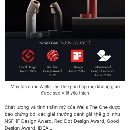
Photo
Infographic
Video
Shorts video
VTV Money
VTV Thể thao
VTV Sức khoẻ
Bất động sản
Thị trường 24h
Tấm lòng Việt
Máy lọc nước Wells The One phù hợp mọi không gian
được sao Việt yêu thích
VTV4
Vươn mình bằng AI
Chất lượng và tính thẩm mỹ của Wells The One được
VTV9
VTV8
bảo chứng bởi các giải thưởng danh giá thế giới như
NSF, iF Design Award, Red Dot Design Award, Good
Liên hệ tòa soạn
English
Design Award, IDEA…