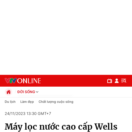
ĐỜI SỐNG
Chính trị
Du lịch
Làm đẹp
Chất lượng cuộc sống
Xã hội
24/11/2023 13:30 GMT+7
Pháp luật
Chuyên mục
Kinh tế
Máy lọc nước cao cấp Wells
Thể thao