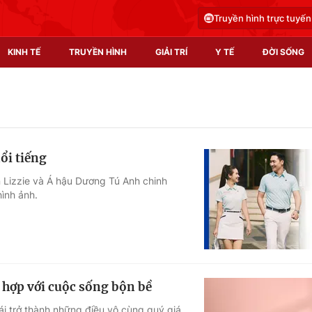
Truyền hình trực tuyến
KINH TẾ
TRUYỀN HÌNH
GIẢI TRÍ
Y TẾ
ĐỜI SỐNG
Pháp luật
Y tế
Truyền hình
Multimedia
ổi tiếng
Phim VTV
Video
 Lizzie và Á hậu Dương Tú Anh chinh
ình ảnh.
Hậu trường
Shorts video
Nhân vật
Podcast
Khán giả
EMagazine
Giải sao mai
Photo
 hợp với cuộc sống bộn bề
Infographic
ái trở thành những điều vô cùng quý giá.