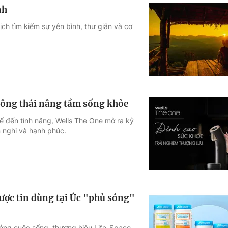
nh
lịch tìm kiếm sự yên bình, thư giãn và cơ
hông thái nâng tầm sống khỏe
kế đến tính năng, Wells The One mở ra kỷ
 nghi và hạnh phúc.
ược tin dùng tại Úc "phủ sóng"
ưởng cuộc sống, thương hiệu Life-Space