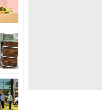
Liên hệ toà soạn
hệ tương lai