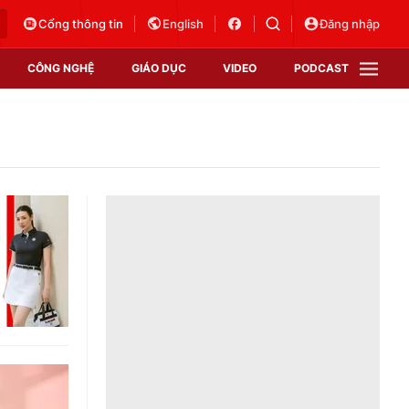
Cổng thông tin
English
Đăng nhập
CÔNG NGHỆ
GIÁO DỤC
VIDEO
PODCAST
VTV Money
VTV Thể thao
VTV Sức khoẻ
Bất động sản
Thị trường 24h
Tấm lòng Việt
Vươn mình bằng AI
VTV4
VTV8
VTV9
Lịch phát sóng
Giao lưu trực tuyến
Sự kiện