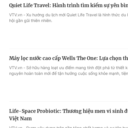
Quiet Life Travel: Hành trình tìm kiếm sự yên bì
VTV.vn - Xu hướng du lịch mới Quiet Life Travel là hình thức du 
hội gần gũi thiên nhiên.
Máy lọc nước cao cấp Wells The One: Lựa chọn t
VTV.vn - Sở hữu hàng loạt ưu điểm mang tính đột phá từ thiết 
nguyên hoàn toàn mới để tận hưởng cuộc sống khỏe mạnh, tiện
Life-Space Probiotic: Thương hiệu men vi sinh đ
Việt Nam
VTV.vn - Được xây dựng trên nền tảng chất lượng và sự tận h