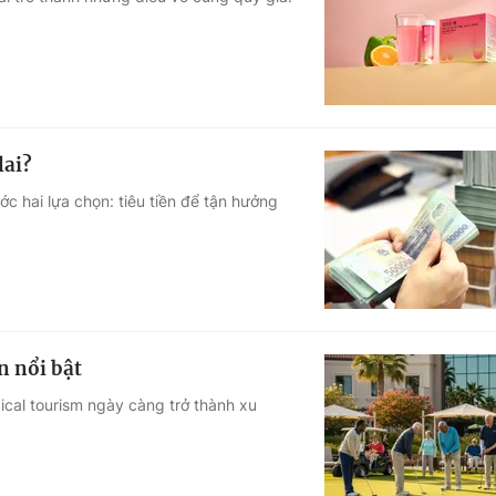
Góc ảnh
Giáo dục
Công nghệ
Tuyển sinh
Hitech Công ng
lai?
Học trực tuyến
Sản phẩm
ớc hai lựa chọn: tiêu tiền để tận hưởng
g
Thị trường
Tư vấn
n nổi bật
ical tourism ngày càng trở thành xu