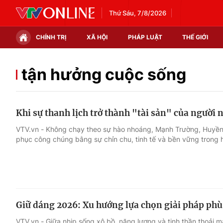
Thứ Sáu, 7/8/2026
CHÍNH TRỊ
XÃ HỘI
PHÁP LUẬT
THẾ GIỚI
Chính trị
Xã hội
tận hưởng cuộc sống
Thế giới
Kinh tế
Khi sự thanh lịch trở thành "tài sản" của người n
Tin tức
Tài chính
VTV.vn - Không chạy theo sự hào nhoáng, Mạnh Trường, Huyền
phục công chúng bằng sự chỉn chu, tinh tế và bền vững trong h
Thế giới đó đây
Thị trường
Câu chuyện quốc tế
Góc doanh nghiệp
Dữ liệu và đời sống
Giữ dáng 2026: Xu hướng lựa chọn giải pháp phù
VTV.vn - Giữa nhịp sống xô bồ, năng lượng và tinh thần thoải m