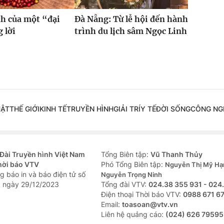
h của một “đại
Đà Nẵng: Từ lễ hội đến hành
 lời
trình du lịch sâm Ngọc Linh
UẬT
THẾ GIỚI
KINH TẾ
TRUYỀN HÌNH
GIẢI TRÍ
Y TẾ
ĐỜI SỐNG
CÔNG NG
Đài Truyền hình Việt Nam
Tổng Biên tập:
Vũ Thanh Thủy
hời báo VTV
Phó Tổng Biên tập:
Nguyễn Thị Mỹ Hạ
g báo in và báo điện tử số
Nguyễn Trọng Ninh
 ngày 29/12/2023
Tổng đài VTV:
024.38 355 931 - 024
Ðiện thoại Thời báo VTV:
0988 671 6
Email:
toasoan@vtv.vn
Liên hệ quảng cáo:
(024) 626 79595