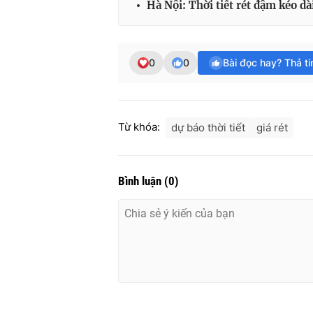
Hà Nội: Thời tiết rét đậm kéo d
0
0
Bài đọc hay? Thả t
Từ khóa:
dự báo thời tiết
giá rét
Bình luận
(
0
)