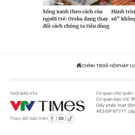
Sống xanh theo cách của
Hành trìn
người trẻ: Oreka đang thay
sứ” không
đổi cách chúng ta tiêu dùng
CHÍNH TRỊ
XÃ HỘI
PHÁP L
Cơ quan chủ quản:
THỜI BÁO VTV
Cơ quan báo chí:
T
Giấy phép hoạt độn
483/GP-BTTTT cấp
Theo dõi báo trên