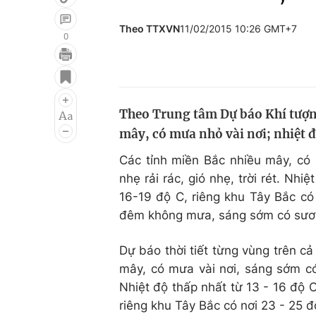
Theo TTXVN
11/02/2015 10:26 GMT+7
0
Giải trí
Đời sống
Điện ảnh
Du lịch
Theo Trung tâm Dự báo Khí tượn
Âm nhạc
Làm đẹp
mây, có mưa nhỏ vài nơi; nhiệt độ
Sao
Chất lượng cuộc sốn
Các tỉnh miền Bắc nhiều mây, có
nhẹ rải rác, gió nhẹ, trời rét. Nhi
16-19 độ C, riêng khu Tây Bắc c
đêm không mưa, sáng sớm có sươn
Dự báo thời tiết từng vùng trên c
mây, có mưa vài nơi, sáng sớm có
Nhiệt độ thấp nhất từ 13 - 16 độ C
riêng khu Tây Bắc có nơi 23 - 25 đ