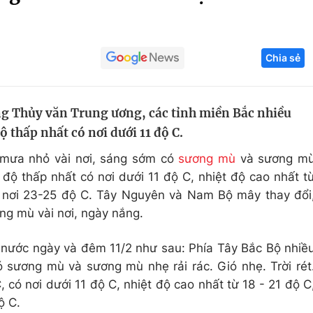
Góc ảnh
Chia sẻ
Giáo dục
Công nghệ
Tuyển sinh
Hitech Công ng
g Thủy văn Trung ương, các tỉnh miền Bắc nhiều
Học trực tuyến
Sản phẩm
 thấp nhất có nơi dưới 11 độ C.
g
Thị trường
 mưa nhỏ vài nơi, sáng sớm có
sương mù
và sương m
Tư vấn
ệt độ thấp nhất có nơi dưới 11 độ C, nhiệt độ cao nhất t
ó nơi 23-25 độ C. Tây Nguyên và Nam Bộ mây thay đổi
g mù vài nơi, ngày nắng.
ả nước ngày và đêm 11/2 như sau: Phía Tây Bắc Bộ nhiề
 sương mù và sương mù nhẹ rải rác. Gió nhẹ. Trời rét
, có nơi dưới 11 độ C, nhiệt độ cao nhất từ 18 - 21 độ C
ộ C.