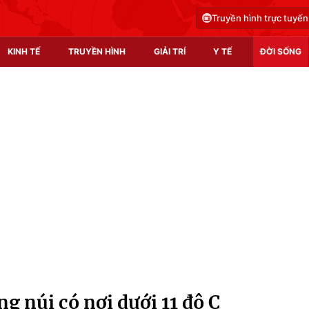
Truyền hình trực tuyến
KINH TẾ
TRUYỀN HÌNH
GIẢI TRÍ
Y TẾ
ĐỜI SỐNG
Pháp luật
Y tế
Truyền hình
Multimedia
Phim VTV
Video
Hậu trường
Shorts video
Nhân vật
Podcast
Khán giả
EMagazine
Giải sao mai
Photo
g núi có nơi dưới 11 độ C
Infographic