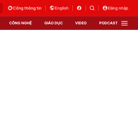
Cổng thông tin
English
Đăng nhập
CÔNG NGHỆ
GIÁO DỤC
VIDEO
PODCAST
VTV Money
VTV Thể thao
VTV Sức khoẻ
Bất động sản
Thị trường 24h
Tấm lòng Việt
Vươn mình bằng AI
VTV4
VTV8
VTV9
Lịch phát sóng
Giao lưu trực tuyến
Sự kiện