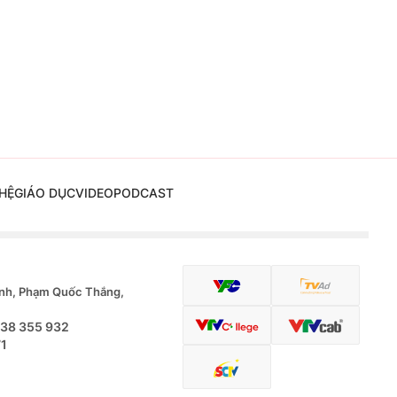
HỆ
GIÁO DỤC
VIDEO
PODCAST
nh, Phạm Quốc Thắng,
.38 355 932
71