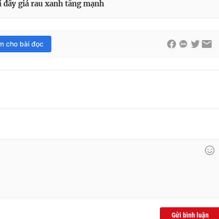
ài đẩy giá rau xanh tăng mạnh
im cho bài đọc
Gửi bình luận