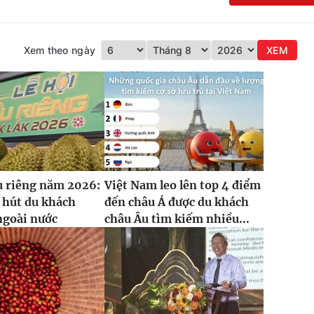
Xem theo ngày
XEM
u riêng năm 2026:
Việt Nam leo lên top 4 điểm
 hút du khách
đến châu Á được du khách
ngoài nước
châu Âu tìm kiếm nhiều...