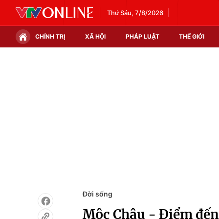
Thứ Sáu, 7/8/2026
CHÍNH TRỊ
XÃ HỘI
PHÁP LUẬT
THẾ GIỚI
Chính trị
Xã hội
Thế giới
Kinh tế
Tin tức
Tài chính
Thế giới đó đây
Thị trường
Câu chuyện quốc tế
Góc doanh nghiệp
Dữ liệu và đời sống
Đời sống
Mộc Châu - Điểm đến