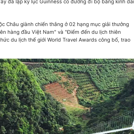
đây đã lập kỷ lục Guinness có đường đi bộ bằng kính dà
ộc Châu giành chiến thắng ở 02 hạng mục giải thưởng
hiên hàng đầu Việt Nam" và "Điểm đến du lịch thiên
hức du lịch thế giới World Travel Awards công bố, trao