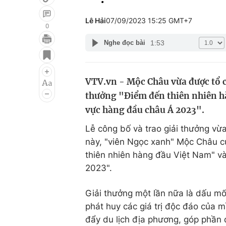
Lê Hải
07/09/2023 15:25 GMT+7
0
1:53
Nghe đọc bài
Giải trí
Đời sống
Điện ảnh
Du lịch
VTV.vn - Mộc Châu vừa được tổ c
Âm nhạc
Làm đẹp
thưởng "Điểm đến thiên nhiên h
Sao
Chất lượng cuộc sốn
vực hàng đầu châu Á 2023".
Lễ công bố và trao giải thưởng vừa
này, "viên Ngọc xanh" Mộc Châu c
thiên nhiên hàng đầu Việt Nam" v
2023".
Giải thưởng một lần nữa là dấu mố
phát huy các giá trị độc đáo của m
đẩy du lịch địa phương, góp phần 