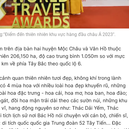
ng:"Điểm đến thiên nhiên khu vực hàng đầu châu Á 2023".
m trên địa bàn hai huyện Mộc Châu và Vân Hồ thuộc
 nhiên 206,150 ha, độ cao trung bình 1.050m so với mực
 km về phía Tây Bắc theo quốc lộ 6.
cảnh quan thiên nhiên tươi đẹp, không khí trong lành
 có 4 mùa hoa với nhiều loài hoa đẹp khuyến rũ, những
oài hoa đặc trưng - hoa cải, hoa mơ, hoa ban, hoa đào;
át, đồi hoa mận trải dài theo các sườn núi, những khu
ỳ vĩ, hang động nguyên sơ như: Thác Dải Yếm, Thác
tích lịch sử nơi Bác Hồ nói chuyện với cán bộ, chiến sĩ,
i tích quốc quốc gia Trung đoàn 52 Tây Tiến... Đặc