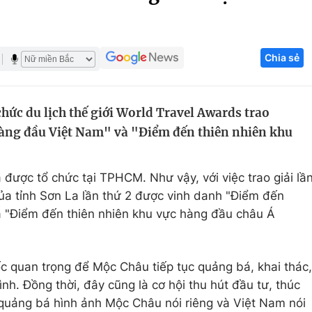
Góc ảnh
Chia sẻ
Giáo dục
Công nghệ
Tuyển sinh
Hitech Công ng
hức du lịch thế giới World Travel Awards trao
Học trực tuyến
Sản phẩm
àng đầu Việt Nam" và "Điểm đến thiên nhiên khu
g
Thị trường
Tư vấn
 được tổ chức tại TPHCM. Như vậy, với việc trao giải lầ
ủa tỉnh Sơn La lần thứ 2 được vinh danh "Điểm đến
à "Điểm đến thiên nhiên khu vực hàng đầu châu Á
c quan trọng để Mộc Châu tiếp tục quảng bá, khai thác,
ình. Đồng thời, đây cũng là cơ hội thu hút đầu tư, thúc
quảng bá hình ảnh Mộc Châu nói riêng và Việt Nam nói