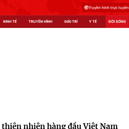
Truyền hình trực tuyến
KINH TẾ
TRUYỀN HÌNH
GIẢI TRÍ
Y TẾ
ĐỜI SỐNG
Pháp luật
Y tế
Truyền hình
Multimedia
Phim VTV
Video
Hậu trường
Shorts video
Nhân vật
Podcast
Khán giả
EMagazine
Giải sao mai
Photo
 thiên nhiên hàng đầu Việt Nam
Infographic