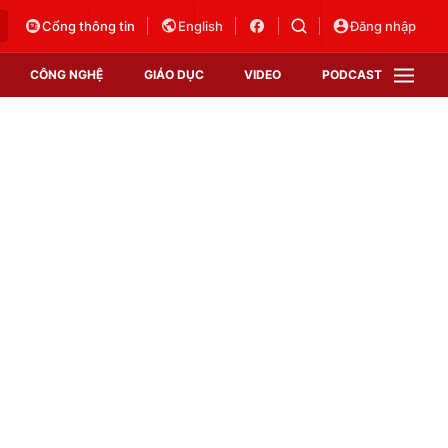
Cổng thông tin
English
Đăng nhập
CÔNG NGHỆ
GIÁO DỤC
VIDEO
PODCAST
VTV Money
VTV Thể thao
VTV Sức khoẻ
Bất động sản
Thị trường 24h
Tấm lòng Việt
Vươn mình bằng AI
VTV4
VTV8
VTV9
Lịch phát sóng
Giao lưu trực tuyến
Sự kiện