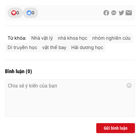
0
0
THỜI BÁO VTV
Từ khóa:
Nhà vật lý
nhà khoa học
nhóm nghiên cứu
Di truyền học
vật thể bay
Hải dương học
Theo dõi báo trên
Bình luận
(
0
)
Cơ quan chủ quản:
Đài Truyền hình Việt Nam
Cơ quan báo chí:
Thời báo VTV
Giấy phép hoạt động báo in và báo điện tử số 483/GP-BTTTT
cấp ngày 29/12/2023
Tổng Biên tập:
Vũ Thanh Thủy
Phó Tổng Biên tập:
Nguyễn Thị Mỹ Hạnh, Phạm Quốc Thắng,
Nguyễn Trọng Ninh
Gửi bình luận
Tổng đài VTV:
024.38 355 931 - 024.38 355 932