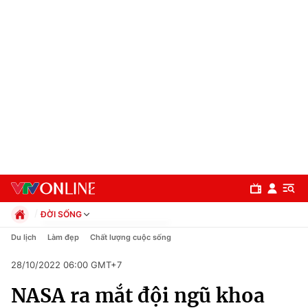
ĐỜI SỐNG
Chính trị
Du lịch
Làm đẹp
Chất lượng cuộc sống
Xã hội
28/10/2022 06:00 GMT+7
Pháp luật
Chuyên mục
Kinh tế
NASA ra mắt đội ngũ khoa
Thể thao