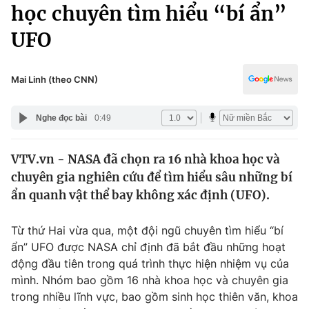
Chính trị
học chuyên tìm hiểu “bí ẩn”
Truyền hình
UFO
Văn hóa - Giải trí
Xã hội
Y tế
Đời sống
Mai Linh (theo CNN)
Pháp luật
Công nghệ
Giáo dục
Nghe đọc bài
0:49
Y tế
VTV.vn - NASA đã chọn ra 16 nhà khoa học và
Thế giới
chuyên gia nghiên cứu để tìm hiểu sâu những bí
Tin tức
ẩn quanh vật thể bay không xác định (UFO).
Kinh tế
Thế giới đó đây
Từ thứ Hai vừa qua, một đội ngũ chuyên tìm hiểu “bí
Tài chính
Dữ liệu và đời sống
ẩn” UFO được NASA chỉ định đã bắt đầu những hoạt
Câu chuyện quốc tế
Thị trường
động đầu tiên trong quá trình thực hiện nhiệm vụ của
mình. Nhóm bao gồm 16 nhà khoa học và chuyên gia
Truyền hình
Góc doanh nghiệp
trong nhiều lĩnh vực, bao gồm sinh học thiên văn, khoa