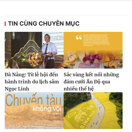
Ðiện thoại Thời báo VTV:
024.66 897 897
Email:
toasoan@vtv.vn
Liên hệ quảng cáo:
024-7300.7108
TIN CÙNG CHUYÊN MỤC
Đà Nẵng: Từ lễ hội đến
Sắc vàng kết nối những
hành trình du lịch sâm
đám cưới Ấn Độ qua
Ngọc Linh
nhiều thế hệ
® Cấm sao chép dưới mọi hình thức nếu không có sự chấp
thuận bằng văn bản. Ghi rõ nguồn VTV.vn khi phát hành lại
thông tin từ website này.