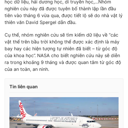
Phim VTV
học dữ liệu, hải dương học, di truyền học,…Nhóm
Giải trí
nghiên cứu này đã được tuyên bố thành lập lần đầu
Hậu trường
tiên vào tháng 6 vừa qua, được tiết lộ sẽ do nhà vật lý
Điện ảnh
thiên văn David Spergel dẫn đầu.
Đời sống
Nhân vật
Âm nhạc
Du lịch
Cụ thể, nhóm nghiên cứu sẽ tìm kiếm dữ liệu về “các
Khán giả
Giáo dục
Sao
vật thể trên bầu trời không thể được xác định là máy
Làm đẹp
Giải sao mai
bay hay các hiện tượng tự nhiên đã biết – từ góc độ
Tuyển sinh
của khoa học”. NASA cho biết nghiên cứu này sẽ diễn
Công nghệ
Chất lượng cuộc sống
ra trong khoảng 9 tháng và được quan tâm từ góc độ
Học trực tuyến
Hitech Công nghệ tương lai
của an toàn, an ninh.
Giao lưu trực tuyến
Sản phẩm
Tin liên quan
Lịch phát sóng
Thị trường
Tư vấn
Chuyên mục khác
Emagazine
Podcast