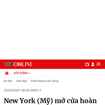
ĐỜI SỐNG
Chính trị
Du lịch
Làm đẹp
Chất lượng cuộc sống
Xã hội
13/05/2021 06:00 GMT+7
Pháp luật
Chuyên mục
Kinh tế
New York (Mỹ) mở cửa hoàn
Thể thao