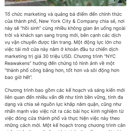
Photo
Infographic
Tổ chức marketing và quảng bá điểm đến chính thức
của thành phố, New York City & Company chia sẻ, nơi
Video
Shorts video
này sẽ “hồi sinh” cùng nhiều không gian ăn uống ngoài
trời và khách sạn sang trọng mới, bên cạnh các dịch
vụ vận chuyển được tân trang. Một động lực lớn cho
VTV Money
VTV Thể thao
việc tái mở cửa này nằm ở khoản đầu tư chiến dịch
marketing trị giá 30 triệu USD. Chương trình “NYC
VTV Sức khoẻ
Bất động sản
Reawakens” hướng đến chứng tỏ hình ảnh về một
“thành phố công bằng hơn, tốt hơn và sôi động hơn
Thị trường 24h
Tấm lòng Việt
bao giờ hết”.
Chương trình bao gồm các kế hoạch và sáng kiến mới
VTV4
Vươn mình bằng AI
liên quan đến nhiều vấn đề như tính bền vững, tính đa
dạng và chia sẻ nguồn lực khắp năm quận, cũng như
VTV9
VTV8
nhấn mạnh vào việc rút ra các bài học kinh nghiệm từ
việc đóng cửa thành phố và thực hiện việc này theo
những cách mới. Một kế hoạch trong chương trình cân
Liên hệ tòa soạn
English