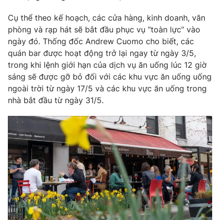
Phim VTV
Giải trí
Cụ thể theo kế hoạch, các cửa hàng, kinh doanh, văn
Hậu trường
phòng và rạp hát sẽ bắt đầu phục vụ “toàn lực” vào
Điện ảnh
Đời sống
ngày đó. Thống đốc Andrew Cuomo cho biết, các
Nhân vật
Âm nhạc
quán bar được hoạt động trở lại ngay từ ngày 3/5,
Du lịch
Khán giả
trong khi lệnh giới hạn của dịch vụ ăn uống lúc 12 giờ
Giáo dục
Sao
sáng sẽ được gỡ bỏ đối với các khu vực ăn uống uống
Làm đẹp
Giải sao mai
Tuyển sinh
ngoài trời từ ngày 17/5 và các khu vực ăn uống trong
Công nghệ
Chất lượng cuộc sống
nhà bắt đầu từ ngày 31/5.
Học trực tuyến
Hitech Công nghệ tương lai
Giao lưu trực tuyến
Sản phẩm
Lịch phát sóng
Thị trường
Tư vấn
Chuyên mục khác
Emagazine
Podcast