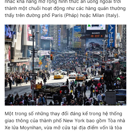
nhắc khả năng mở rộng hình thức ăn uống ngoài trời
thành một chuỗi hoạt động như các hàng quán thường
thấy trên đường phố Paris (Pháp) hoặc Milan (Italy).
THỜI BÁO VTV
Theo dõi báo trên
Cơ quan chủ quản:
Đài Truyền hình Việt Nam
Cơ quan báo chí:
Thời báo VTV
Giấy phép hoạt động báo in và báo điện tử số 483/GP-BTTTT
cấp ngày 29/12/2023
Tổng Biên tập:
Vũ Thanh Thủy
Phó Tổng Biên tập:
Nguyễn Thị Mỹ Hạnh, Phạm Quốc Thắng,
Nguyễn Trọng Ninh
Một trong số những thay đổi đáng kể trong hệ thống
Tổng đài VTV:
024.38 355 931 - 024.38 355 932
giao thông của thành phố New York bao gồm Tòa nhà
Ðiện thoại Thời báo VTV:
024.66 897 897
Xe lửa Moynihan, vừa mở cửa tại địa điểm vốn là tòa