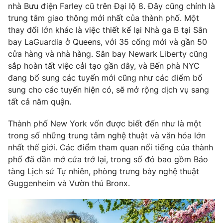
Email:
toasoan@vtv.vn
nhà Bưu điện Farley cũ trên Đại lộ 8. Đây cũng chính là
Liên hệ quảng cáo:
024-7300.7108
trung tâm giao thông mới nhất của thành phố. Một
thay đổi lớn khác là việc thiết kế lại Nhà ga B tại Sân
bay LaGuardia ở Queens, với 35 cổng mới và gần 50
cửa hàng và nhà hàng. Sân bay Newark Liberty cũng
sắp hoàn tất việc cải tạo gần đây, và Bến phà NYC
đang bổ sung các tuyến mới cũng như các điểm bổ
sung cho các tuyến hiện có, sẽ mở rộng dịch vụ sang
tất cả năm quận.
Thành phố New York vốn được biết đến như là một
trong số những trung tâm nghệ thuật và văn hóa lớn
nhất thế giới. Các điểm tham quan nổi tiếng của thành
® Cấm sao chép dưới mọi hình thức nếu không có sự chấp
phố đã dần mở cửa trở lại, trong số đó bao gồm Bảo
thuận bằng văn bản. Ghi rõ nguồn VTV.vn khi phát hành lại
tàng Lịch sử Tự nhiên, phòng trưng bày nghệ thuật
thông tin từ website này.
Guggenheim và Vườn thú Bronx.