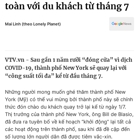
Chính trị
toàn với du khách từ tháng 7
Truyền hình
Văn hóa - Giải trí
Xã hội
Y tế
Mai Linh (theo Lonely Planet)
Đời sống
Pháp luật
Công nghệ
Giáo dục
Y tế
VTV.vn - Sau gần 1 năm rưỡi “đóng cửa” vì dịch
COVID-19, thành phố New York sẽ quay lại với
Thế giới
“công suất tối đa” kể từ đầu tháng 7.
Tin tức
Kinh tế
Những người mong muốn ghé thăm thành phố New
Thế giới đó đây
York (Mỹ) có thể vui mừng bởi thành phố này sẽ chính
Tài chính
thức đón chào du khách quay trở lại kể từ ngày 1/7.
Dữ liệu và đời sống
Câu chuyện quốc tế
Thị trưởng của thành phố New York, ông Bill de Blasio,
Thị trường
đã đưa ra tuyên bố về kế hoạch “khởi động” lại tất cả
Truyền hình
các hoạt động trên thành phố, sau khi đã đề cập đến
Góc doanh nghiệp
số lượng lớn người dân đã được tiêm vắc-xin.