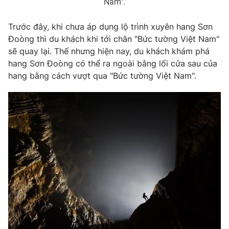
Nam".
Trước đây, khi chưa áp dụng lộ trình xuyên hang Sơn
Đoòng thì du khách khi tới chân "Bức tường Việt Nam"
THỜI BÁO VTV
sẽ quay lại. Thế nhưng hiện nay, du khách khám phá
hang Sơn Đoòng có thể ra ngoài bằng lối cửa sau của
hang bằng cách vượt qua "Bức tường Việt Nam".
Theo dõi báo trên
Cơ quan chủ quản:
Đài Truyền hình Việt Nam
Cơ quan báo chí:
Thời báo VTV
Giấy phép hoạt động báo in và báo điện tử số 483/GP-BTTTT
cấp ngày 29/12/2023
Tổng Biên tập:
Vũ Thanh Thủy
Phó Tổng Biên tập:
Nguyễn Thị Mỹ Hạnh, Phạm Quốc Thắng,
Nguyễn Trọng Ninh
Tổng đài VTV:
024.38 355 931 - 024.38 355 932