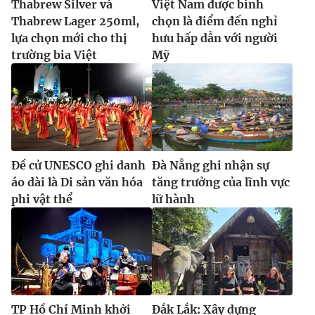
Thabrew Silver và
Việt Nam được bình
Thabrew Lager 250ml,
chọn là điểm đến nghỉ
lựa chọn mới cho thị
hưu hấp dẫn với người
trường bia Việt
Mỹ
Đề cử UNESCO ghi danh
Đà Nẵng ghi nhận sự
áo dài là Di sản văn hóa
tăng trưởng của lĩnh vực
phi vật thể
lữ hành
TP Hồ Chí Minh khởi
Đắk Lắk: Xây dựng