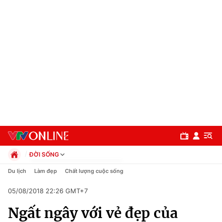
ĐỜI SỐNG
Chính trị
Du lịch
Làm đẹp
Chất lượng cuộc sống
Xã hội
05/08/2018 22:26 GMT+7
Pháp luật
Chuyên mục
Kinh tế
Ngất ngây với vẻ đẹp của
Thể thao