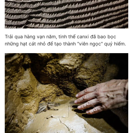
Trải qua hàng vạn năm, tinh thể canxi đã bao bọc
những hạt cát nhỏ để tạo thành "viên ngọc" quý hiếm.