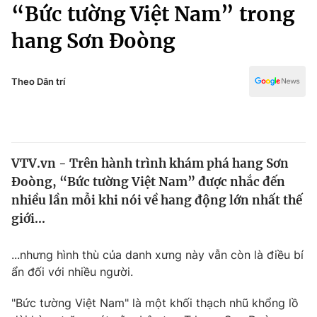
Chính trị
“Bức tường Việt Nam” trong
Truyền hình
hang Sơn Đoòng
Văn hóa - Giải trí
Xã hội
Y tế
Đời sống
Theo Dân trí
Pháp luật
Công nghệ
Giáo dục
Y tế
VTV.vn - Trên hành trình khám phá hang Sơn
Thế giới
Đoòng, “Bức tường Việt Nam” được nhắc đến
Tin tức
nhiều lần mỗi khi nói về hang động lớn nhất thế
Kinh tế
giới...
Thế giới đó đây
Tài chính
Dữ liệu và đời sống
Câu chuyện quốc tế
...nhưng hình thù của danh xưng này vẫn còn là điều bí
Thị trường
ẩn đối với nhiều người.
Truyền hình
Góc doanh nghiệp
"Bức tường Việt Nam" là một khối thạch nhũ khổng lồ