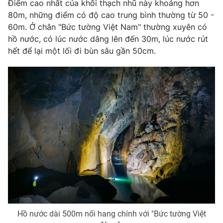
Điểm cao nhất của khối thạch nhũ này khoảng hơn
80m, những điểm có độ cao trung bình thường từ 50 -
Photo
Infographic
60m. Ở chân "Bức tường Việt Nam" thường xuyên có
hồ nước, có lúc nước dâng lên đến 30m, lúc nước rút
Video
Shorts video
hết để lại một lối đi bùn sâu gần 50cm.
VTV Money
VTV Thể thao
VTV Sức khoẻ
Bất động sản
Thị trường 24h
Tấm lòng Việt
VTV4
Vươn mình bằng AI
VTV9
VTV8
Hồ nước dài 500m nối hang chính với "Bức tường Việt
Liên hệ tòa soạn
English