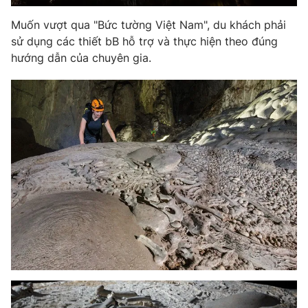
Ðiện thoại Thời báo VTV:
024.66 897 897
Muốn vượt qua "Bức tường Việt Nam", du khách phải
Email:
toasoan@vtv.vn
sử dụng các thiết bB hỗ trợ và thực hiện theo đúng
Liên hệ quảng cáo:
024-7300.7108
hướng dẫn của chuyên gia.
® Cấm sao chép dưới mọi hình thức nếu không có sự chấp
thuận bằng văn bản. Ghi rõ nguồn VTV.vn khi phát hành lại
thông tin từ website này.