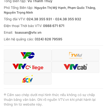
Tổng Biên tập:
Vũ Thanh Thủy
Phó Tổng Biên tập:
Nguyễn Thị Mỹ Hạnh, Phạm Quốc Thắng,
Nguyễn Trọng Ninh
Tổng đài VTV:
024.38 355 931 - 024.38 355 932
Ðiện thoại Thời báo VTV:
0988 671 671
Email:
toasoan@vtv.vn
Liên hệ quảng cáo:
(024) 626 79595
® Cấm sao chép dưới mọi hình thức nếu không có sự chấp
thuận bằng văn bản. Ghi rõ nguồn VTV.vn khi phát hành lại
thông tin từ website này.