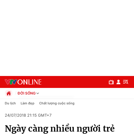
ĐỜI SỐNG
Chính trị
Du lịch
Làm đẹp
Chất lượng cuộc sống
Xã hội
24/07/2018 21:15 GMT+7
Pháp luật
Chuyên mục
Kinh tế
Ngày càng nhiều người trẻ
Thể thao