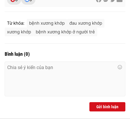
Ðiện thoại Thời báo VTV:
024.66 897 897
Email:
toasoan@vtv.vn
Liên hệ quảng cáo:
024-7300.7108
Từ khóa:
bệnh xương khớp
đau xương khớp
xương khớp
bệnh xương khớp ở người trẻ
Bình luận
(
0
)
® Cấm sao chép dưới mọi hình thức nếu không có sự chấp
Gửi bình luận
thuận bằng văn bản. Ghi rõ nguồn VTV.vn khi phát hành lại
thông tin từ website này.