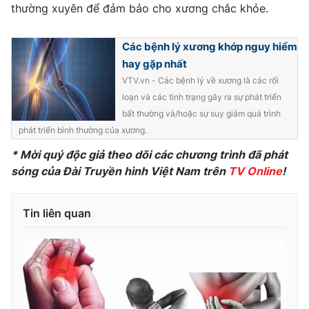
thường xuyên để đảm bảo cho xương chắc khỏe.
Photo
Infographic
Các bệnh lý xương khớp nguy hiểm
Video
Shorts video
hay gặp nhất
VTV.vn - Các bệnh lý về xương là các rối
loạn và các tình trạng gây ra sự phát triển
VTV Money
VTV Thể thao
bất thường và/hoặc sự suy giảm quá trình
phát triển bình thường của xương.
VTV Sức khoẻ
Bất động sản
* Mời quý độc giả theo dõi các chương trình đã phát
sóng của Đài Truyền hình Việt Nam trên
TV Online
!
Thị trường 24h
Tấm lòng Việt
Tin liên quan
VTV4
Vươn mình bằng AI
VTV9
VTV8
Liên hệ tòa soạn
English