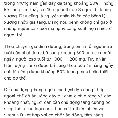
Phim VTV
trong những năm gần đây đã tăng khoảng 20%. Thống
Giải trí
kê cũng cho thấy, cứ 10 người thì có 3 người bị loãng
Hậu trường
xương. Đây cũng là nguyên nhân khiến các bệnh lý
Điện ảnh
Đời sống
xương khớp gia tăng. Đáng nói, bệnh không chỉ gặp ở
Nhân vật
Âm nhạc
những người cao tuổi mà ngày càng xuất hiện nhiều ở
Du lịch
Khán giả
người trẻ.
Giáo dục
Sao
Làm đẹp
Giải sao mai
Theo chuyên gia dinh dưỡng, trung bình mỗi người trẻ
Tuyển sinh
Công nghệ
tuổi cần phải được bổ sung khoảng 800mg canxi một
Chất lượng cuộc sống
Học trực tuyến
ngày, người cao tuổi từ 1.000 - 1.200 mg. Tuy nhiên,
Hitech Công nghệ tương lai
hiện lượng canxi được bổ sung theo bữa ăn hàng ngày
Giao lưu trực tuyến
chỉ đáp ứng được khoảng 50% lượng canxi cần thiết
Sản phẩm
cho cơ thể.
Lịch phát sóng
Thị trường
Để chủ động phòng ngừa các bệnh lý xương khớp,
Tư vấn
ngoài chế độ ăn uống đầy đủ chất dinh dưỡng và các
Chuyên mục khác
khoáng chất, người dân cần chủ động tăng cường bổ
sung thêm các loại canxi hữu cơ từ thiên nhiên và
Emagazine
Podcast
vitamin D kết hợp với cơ chế vận động, tắm nắng