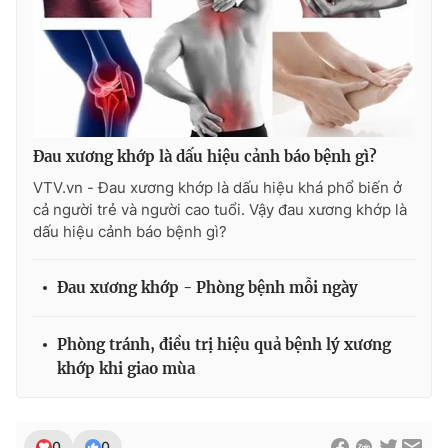
THỜI BÁO VTV
Đau xương khớp là dấu hiệu cảnh báo bệnh gì?
VTV.vn - Đau xương khớp là dấu hiệu khá phổ biến ở
Theo dõi báo trên
cả người trẻ và người cao tuổi. Vậy đau xương khớp là
dấu hiệu cảnh báo bệnh gì?
Cơ quan chủ quản:
Đài Truyền hình Việt Nam
Cơ quan báo chí:
Thời báo VTV
Đau xương khớp - Phòng bệnh mỗi ngày
Giấy phép hoạt động báo in và báo điện tử số 483/GP-BTTTT
cấp ngày 29/12/2023
Phòng tránh, điều trị hiệu quả bệnh lý xương
Tổng Biên tập:
Vũ Thanh Thủy
khớp khi giao mùa
Phó Tổng Biên tập:
Nguyễn Thị Mỹ Hạnh, Phạm Quốc Thắng,
Nguyễn Trọng Ninh
Tổng đài VTV:
024.38 355 931 - 024.38 355 932
0
0