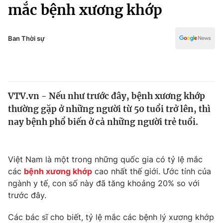
Chính trị
mắc bệnh xương khớp
Truyền hình
Văn hóa - Giải trí
Xã hội
Y tế
Ban Thời sự
Đời sống
Pháp luật
Công nghệ
Giáo dục
Y tế
VTV.vn - Nếu như trước đây, bệnh xương khớp
thường gặp ở những người từ 50 tuổi trở lên, thì
Thế giới
nay bệnh phổ biến ở cả những người trẻ tuổi.
Tin tức
Kinh tế
Thế giới đó đây
Việt Nam là một trong những quốc gia có tỷ lệ mắc
Tài chính
các
bệnh xương khớp
cao nhất thế giới. Ước tính của
Dữ liệu và đời sống
Câu chuyện quốc tế
ngành y tế, con số này đã tăng khoảng 20% so với
Thị trường
trước đây.
Truyền hình
Góc doanh nghiệp
Các bác sĩ cho biết, tỷ lệ mắc các bệnh lý xương khớp