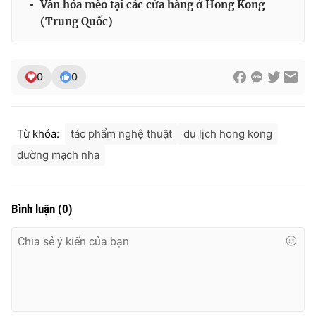
Văn hóa mèo tại các cửa hàng ở Hong Kong
Ðiện thoại Thời báo VTV:
024.66 897 897
(Trung Quốc)
Email:
toasoan@vtv.vn
Liên hệ quảng cáo:
024-7300.7108
0
0
Từ khóa:
tác phẩm nghệ thuật
du lịch hong kong
đường mạch nha
Bình luận
(
0
)
® Cấm sao chép dưới mọi hình thức nếu không có sự chấp
thuận bằng văn bản. Ghi rõ nguồn VTV.vn khi phát hành lại
thông tin từ website này.