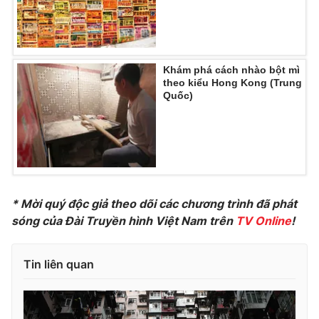
Photo
Infographic
Video
Shorts video
Khám phá cách nhào bột mì
theo kiểu Hong Kong (Trung
Quốc)
VTV Money
VTV Thể thao
VTV Sức khoẻ
Bất động sản
Thị trường 24h
Tấm lòng Việt
* Mời quý độc giả theo dõi các chương trình đã phát
sóng của Đài Truyền hình Việt Nam trên
TV Online
!
VTV4
Vươn mình bằng AI
Tin liên quan
VTV9
VTV8
Liên hệ tòa soạn
English