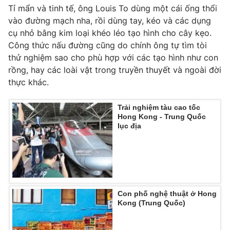
Phim VTV
Tỉ mẩn và tinh tế, ông Louis To dùng một cái ống thổi
Giải trí
vào đường mạch nha, rồi dùng tay, kéo và các dụng
Hậu trường
Điện ảnh
cụ nhỏ bằng kim loại khéo léo tạo hình cho cây kẹo.
Đời sống
Nhân vật
Công thức nấu đường cũng do chính ông tự tìm tòi
Âm nhạc
thử nghiệm sao cho phù hợp với các tạo hình như con
Du lịch
Khán giả
rồng, hay các loài vật trong truyền thuyết và ngoài đời
Giáo dục
Sao
thực khác.
Làm đẹp
Giải sao mai
Tuyển sinh
Công nghệ
Chất lượng cuộc sống
Trải nghiệm tàu cao tốc
Học trực tuyến
Hong Kong - Trung Quốc
Hitech Công nghệ tương lai
lục địa
Giao lưu trực tuyến
Sản phẩm
Lịch phát sóng
Thị trường
Tư vấn
Con phố nghệ thuật ở Hong
Chuyên mục khác
Kong (Trung Quốc)
Emagazine
Podcast