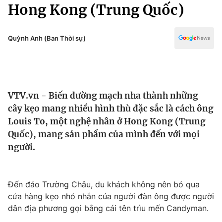
Chính trị
Hong Kong (Trung Quốc)
Truyền hình
Văn hóa - Giải trí
Xã hội
Y tế
Quỳnh Anh (Ban Thời sự)
Đời sống
Pháp luật
Công nghệ
Giáo dục
Y tế
VTV.vn - Biến đường mạch nha thành những
cây kẹo mang nhiều hình thù đặc sắc là cách ông
Thế giới
Louis To, một nghệ nhân ở Hong Kong (Trung
Quốc), mang sản phẩm của mình đến với mọi
Tin tức
Kinh tế
người.
Thế giới đó đây
Tài chính
Dữ liệu và đời sống
Câu chuyện quốc tế
Đến đảo Trường Châu, du khách không nên bỏ qua
Thị trường
cửa hàng kẹo nhỏ nhắn của người đàn ông được người
Truyền hình
Góc doanh nghiệp
dân địa phương gọi bằng cái tên trìu mến Candyman.