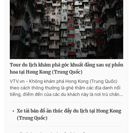
THỜI BÁO VTV
Theo dõi báo trên
Tour du lịch khám phá góc khuất đằng sau sự phồn
hoa tại Hong Kong (Trung Quốc)
Cơ quan chủ quản:
Đài Truyền hình Việt Nam
VTV.vn - Không khám phá Hong Kong (Trung Quốc)
Cơ quan báo chí:
Thời báo VTV
theo cách thông thường là ghé thăm các địa danh nổi
Giấy phép hoạt động báo in và báo điện tử số 483/GP-BTTTT
tiếng, điểm đến của các du khách này là nơi trú chân...
cấp ngày 29/12/2023
Tổng Biên tập:
Vũ Thanh Thủy
Xe tải bán đồ ăn thúc đẩy du lịch tại Hong Kong
Phó Tổng Biên tập:
Nguyễn Thị Mỹ Hạnh, Phạm Quốc Thắng,
(Trung Quốc)
Nguyễn Trọng Ninh
Tổng đài VTV:
024.38 355 931 - 024.38 355 932