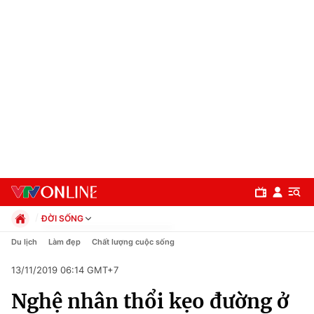
ĐỜI SỐNG
Chính trị
Du lịch
Làm đẹp
Chất lượng cuộc sống
Xã hội
13/11/2019 06:14 GMT+7
Pháp luật
Chuyên mục
Kinh tế
Nghệ nhân thổi kẹo đường ở
Thể thao