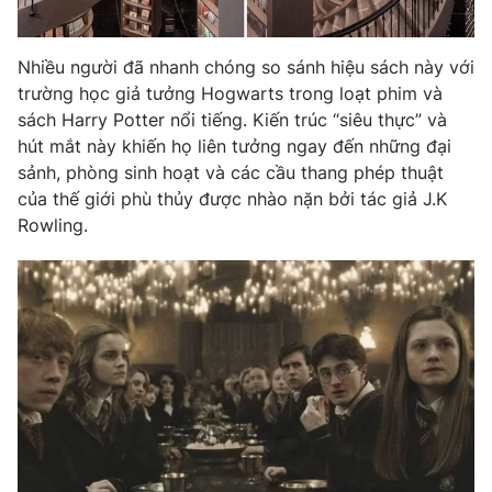
Ðiện thoại Thời báo VTV:
024.66 897 897
Email:
toasoan@vtv.vn
Nhiều người đã nhanh chóng so sánh hiệu sách này với
Liên hệ quảng cáo:
024-7300.7108
trường học giả tưởng Hogwarts trong loạt phim và
sách Harry Potter nổi tiếng. Kiến trúc “siêu thực” và
hút mắt này khiến họ liên tưởng ngay đến những đại
sảnh, phòng sinh hoạt và các cầu thang phép thuật
của thế giới phù thủy được nhào nặn bởi tác giả J.K
Rowling.
® Cấm sao chép dưới mọi hình thức nếu không có sự chấp
thuận bằng văn bản. Ghi rõ nguồn VTV.vn khi phát hành lại
thông tin từ website này.