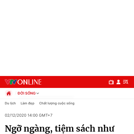
ĐỜI SỐNG
Chính trị
Du lịch
Làm đẹp
Chất lượng cuộc sống
Xã hội
02/12/2020 14:00 GMT+7
Pháp luật
Chuyên mục
Kinh tế
Ngỡ ngàng, tiệm sách như
Thể thao