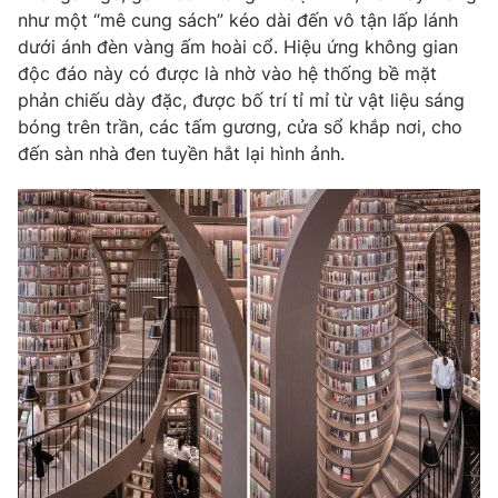
như một “mê cung sách” kéo dài đến vô tận lấp lánh
dưới ánh đèn vàng ấm hoài cổ. Hiệu ứng không gian
độc đáo này có được là nhờ vào hệ thống bề mặt
phản chiếu dày đặc, được bố trí tỉ mỉ từ vật liệu sáng
THỜI BÁO VTV
bóng trên trần, các tấm gương, cửa sổ khắp nơi, cho
đến sàn nhà đen tuyền hắt lại hình ảnh.
Theo dõi báo trên
Cơ quan chủ quản:
Đài Truyền hình Việt Nam
Cơ quan báo chí:
Thời báo VTV
Giấy phép hoạt động báo in và báo điện tử số 483/GP-BTTTT
cấp ngày 29/12/2023
Tổng Biên tập:
Vũ Thanh Thủy
Phó Tổng Biên tập:
Nguyễn Thị Mỹ Hạnh, Phạm Quốc Thắng,
Nguyễn Trọng Ninh
Tổng đài VTV:
024.38 355 931 - 024.38 355 932