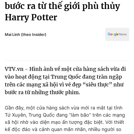
Chính trị
bước ra từ thế giới phù thủy
Truyền hình
Harry Potter
Văn hóa - Giải trí
Xã hội
Y tế
Đời sống
Mai Linh (theo Insider)
Pháp luật
Công nghệ
Giáo dục
Y tế
VTV.vn - Hình ảnh về một cửa hàng sách vừa đi
Thế giới
vào hoạt động tại Trung Quốc đang tràn ngập
Tin tức
trên các mạng xã hội vì vẻ đẹp “siêu thực” như
Kinh tế
bước ra từ những thước phim.
Thế giới đó đây
Tài chính
Dữ liệu và đời sống
Câu chuyện quốc tế
Gần đây, một cửa hàng sách vừa mới ra mắt tại tỉnh
Thị trường
Tứ Xuyên, Trung Quốc đang “làm bão” trên các mạng
xã hội nhờ vào diện mạo ấn tượng đặc biệt. Với thiết
Truyền hình
Góc doanh nghiệp
kế độc đáo và cảnh quan mãn nhãn, nhiều người so