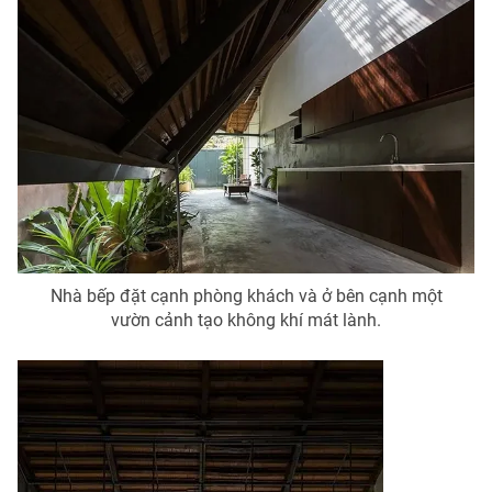
Photo
Infographic
Video
Shorts video
VTV Money
VTV Thể thao
VTV Sức khoẻ
Bất động sản
Thị trường 24h
Tấm lòng Việt
Nhà bếp đặt cạnh phòng khách và ở bên cạnh một
vườn cảnh tạo không khí mát lành.
VTV4
Vươn mình bằng AI
VTV9
VTV8
Liên hệ tòa soạn
English