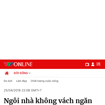
ĐỜI SỐNG
Chính trị
Du lịch
Làm đẹp
Chất lượng cuộc sống
Xã hội
25/04/2018 22:08 GMT+7
Pháp luật
Chuyên mục
Kinh tế
Ngôi nhà không vách ngăn
Thể thao