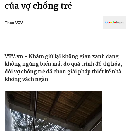
Chính trị
của vợ chồng trẻ
Truyền hình
Văn hóa - Giải trí
Xã hội
Y tế
Theo VOV
Đời sống
Pháp luật
Công nghệ
Giáo dục
Y tế
VTV.vn - Nhằm giữ lại không gian xanh đang
không ngừng biến mất do quá trình đô thị hóa,
Thế giới
đôi vợ chồng trẻ đã chọn giải pháp thiết kế nhà
không vách ngăn.
Tin tức
Kinh tế
Thế giới đó đây
Tài chính
Dữ liệu và đời sống
Câu chuyện quốc tế
Thị trường
Truyền hình
Góc doanh nghiệp