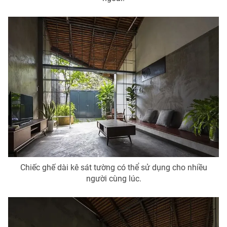
Ðiện thoại Thời báo VTV:
024.66 897 897
Email:
toasoan@vtv.vn
Liên hệ quảng cáo:
024-7300.7108
Chiếc ghế dài kê sát tường có thể sử dụng cho nhiều
® Cấm sao chép dưới mọi hình thức nếu không có sự chấp
người cùng lúc.
thuận bằng văn bản. Ghi rõ nguồn VTV.vn khi phát hành lại
thông tin từ website này.