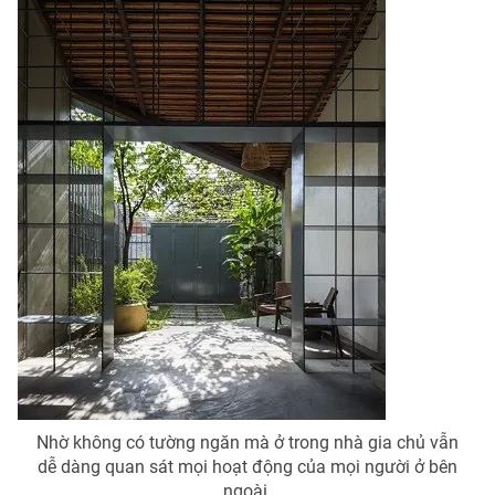
THỜI BÁO VTV
Theo dõi báo trên
Cơ quan chủ quản:
Đài Truyền hình Việt Nam
Cơ quan báo chí:
Thời báo VTV
Giấy phép hoạt động báo in và báo điện tử số 483/GP-BTTTT
cấp ngày 29/12/2023
Tổng Biên tập:
Vũ Thanh Thủy
Phó Tổng Biên tập:
Nguyễn Thị Mỹ Hạnh, Phạm Quốc Thắng,
Nhờ không có tường ngăn mà ở trong nhà gia chủ vẫn
Nguyễn Trọng Ninh
dễ dàng quan sát mọi hoạt động của mọi người ở bên
Tổng đài VTV:
024.38 355 931 - 024.38 355 932
ngoài.