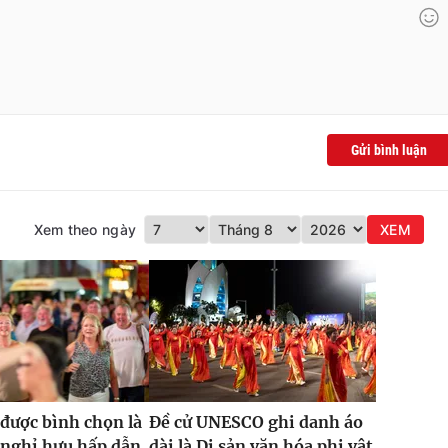
Gửi bình luận
Xem theo ngày
XEM
được bình chọn là
Đề cử UNESCO ghi danh áo
 nghỉ hưu hấp dẫn
dài là Di sản văn hóa phi vật