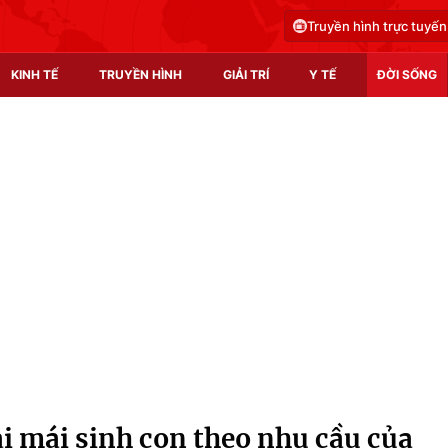
Truyền hình trực tuyến
KINH TẾ
TRUYỀN HÌNH
GIẢI TRÍ
Y TẾ
ĐỜI SỐNG
Pháp luật
Y tế
Truyền hình
Multimedia
Phim VTV
Video
Hậu trường
Shorts video
Nhân vật
Podcast
Khán giả
EMagazine
Giải sao mai
Photo
ải mái sinh con theo nhu cầu của
Infographic