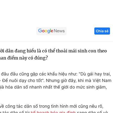
Góc ảnh
Giáo dục
Công nghệ
Chia sẻ
Tuyển sinh
Hitech Công ng
Học trực tuyến
Sản phẩm
i dân đang hiểu là có thể thoải mái sinh con theo
g
Thị trường
quan điểm này có đúng?
Tư vấn
 đâu đâu cũng gặp các khẩu hiệu như: "Dù gái hay trai,
n - Để nuôi dạy cho tốt". Nhưng giờ đây, khi mà Việt Nam
ià hóa dân số nhanh nhất thế giới do mức sinh giảm,
ề công tác dân số trong tình hình mới cũng nêu rõ,
g tác dân số từ
kế hoạch hóa gia đình
sang dân số và