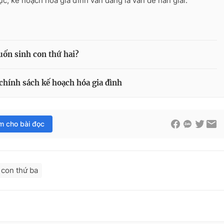
ực, kế hoạch hóa gia đình vẫn đang là vấn đề nan giải.
uốn sinh con thứ hai?
chính sách kế hoạch hóa gia đình
im cho bài đọc
 con thứ ba