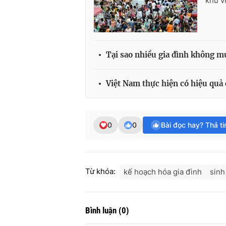
khu v
Tại sao nhiều gia đình không m
Việt Nam thực hiện có hiệu quả 
0
0
Bài đọc hay? Thả t
Từ khóa:
kế hoạch hóa gia đình
sinh
Bình luận
(
0
)