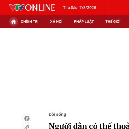
Thứ Sáu, 7/8/2026
CHÍNH TRỊ
XÃ HỘI
PHÁP LUẬT
THẾ GIỚI
Chính trị
Xã hội
Thế giới
Kinh tế
Tin tức
Tài chính
Thế giới đó đây
Thị trường
Câu chuyện quốc tế
Góc doanh nghiệp
Dữ liệu và đời sống
Đời sống
Người dân có thể tho