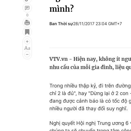
mình?
0
Ban Thời sự
28/11/2017 23:04 GMT+7
Giải trí
Đời sống
Điện ảnh
Du lịch
Âm nhạc
Làm đẹp
VTV.vn - Hiện nay, không ít ngườ
Sao
Chất lượng cuộc sốn
nhu cầu của mỗi gia đình, liệu 
Trong nhiều thập kỷ, đi trên đường
chỉ 2 là đủ", hay "Dừng lại ở 2 co
đang được cảnh báo là có tốc độ g
nhiều người đã thay đổi suy nghĩ.
Nghị quyết Hội nghị Trung ương 6 v
chúng ta sẽ chuyển trọng tâm côn