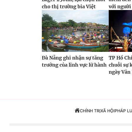
cho thị trường bia Việt
với ngườ
Đà Nẵng ghi nhận sự tăng
TP Hồ Ch
trưởng của lĩnh vực lữ hành
chuỗi sự 
ngày Văn
CHÍNH TRỊ
XÃ HỘI
PHÁP L