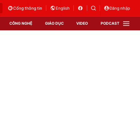
Cổng thông tin
English
Đăng nhập
CÔNG NGHỆ
GIÁO DỤC
VIDEO
PODCAST
VTV Money
VTV Thể thao
VTV Sức khoẻ
Bất động sản
Thị trường 24h
Tấm lòng Việt
Vươn mình bằng AI
VTV4
VTV8
VTV9
Lịch phát sóng
Giao lưu trực tuyến
Sự kiện