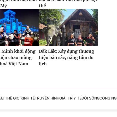
i Mỹ
thể
í Minh khởi động
Đắk Lắk: Xây dựng thương
kiện chào mừng
hiệu bản sắc, nâng tầm du
 hoá Việt Nam
lịch
UẬT
THẾ GIỚI
KINH TẾ
TRUYỀN HÌNH
GIẢI TRÍ
Y TẾ
ĐỜI SỐNG
CÔNG NG