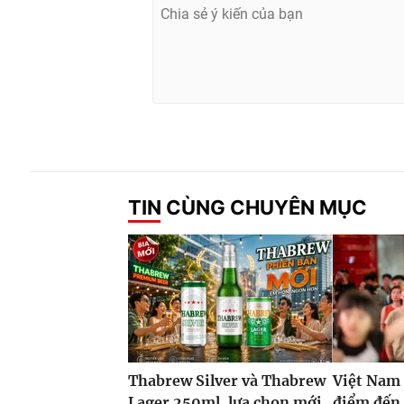
TIN CÙNG CHUYÊN MỤC
Thabrew Silver và Thabrew
Việt Nam 
Lager 250ml, lựa chọn mới
điểm đến