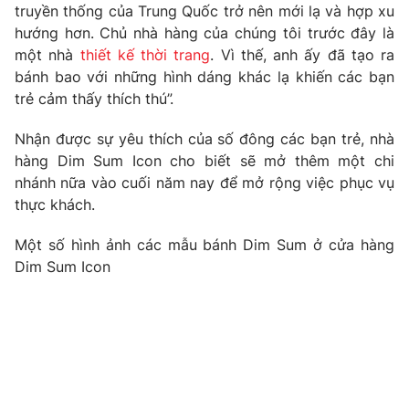
Phim VTV
truyền thống của Trung Quốc trở nên mới lạ và hợp xu
Giải trí
hướng hơn. Chủ nhà hàng của chúng tôi trước đây là
Hậu trường
một nhà
thiết kế thời trang
. Vì thế, anh ấy đã tạo ra
Điện ảnh
Đời sống
bánh bao với những hình dáng khác lạ khiến các bạn
Nhân vật
Âm nhạc
trẻ cảm thấy thích thú”.
Du lịch
Khán giả
Giáo dục
Sao
Nhận được sự yêu thích của số đông các bạn trẻ, nhà
Làm đẹp
Giải sao mai
hàng Dim Sum Icon cho biết sẽ mở thêm một chi
Tuyển sinh
Công nghệ
nhánh nữa vào cuối năm nay để mở rộng việc phục vụ
Chất lượng cuộc sống
Học trực tuyến
thực khách.
Hitech Công nghệ tương lai
Giao lưu trực tuyến
Một số hình ảnh các mẫu bánh Dim Sum ở cửa hàng
Sản phẩm
Dim Sum Icon
Lịch phát sóng
Thị trường
Tư vấn
Chuyên mục khác
Emagazine
Podcast