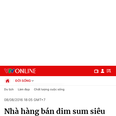
ĐỜI SỐNG
Chính trị
Du lịch
Làm đẹp
Chất lượng cuộc sống
Xã hội
08/08/2016 18:05 GMT+7
Pháp luật
Chuyên mục
Kinh tế
Nhà hàng bán dim sum siêu
Thể thao