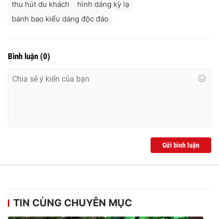
thu hút du khách
hình dáng kỳ lạ
bánh bao kiểu dáng độc đáo
THỜI BÁO VTV
Bình luận
(
0
)
Theo dõi báo trên
Cơ quan chủ quản:
Đài Truyền hình Việt Nam
Cơ quan báo chí:
Thời báo VTV
Gửi bình luận
Giấy phép hoạt động báo in và báo điện tử số 483/GP-BTTTT
cấp ngày 29/12/2023
Tổng Biên tập:
Vũ Thanh Thủy
Phó Tổng Biên tập:
Nguyễn Thị Mỹ Hạnh, Phạm Quốc Thắng,
Nguyễn Trọng Ninh
TIN CÙNG CHUYÊN MỤC
Tổng đài VTV:
024.38 355 931 - 024.38 355 932