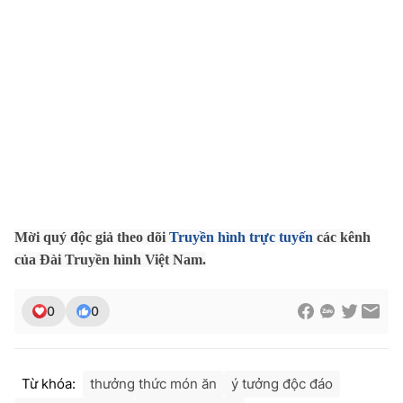
Photo
Infographic
Video
Shorts video
VTV Money
VTV Thể thao
VTV Sức khoẻ
Bất động sản
Thị trường 24h
Tấm lòng Việt
Mời quý độc giả theo dõi
Truyền hình trực tuyến
các kênh
của Đài Truyền hình Việt Nam.
VTV4
Vươn mình bằng AI
0
0
VTV9
VTV8
Từ khóa:
thưởng thức món ăn
ý tưởng độc đáo
Liên hệ tòa soạn
English