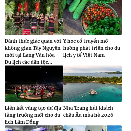
Ðiện thoại Thời báo VTV:
024.66 897 897
Email:
toasoan@vtv.vn
Liên hệ quảng cáo:
024-7300.7108
Đánh thức giác quan với
Y học cổ truyền mở
không gian Tây Nguyên
hướng phát triển cho du
mới tại Làng Văn hóa -
lịch y tế Việt Nam
Du lịch các dân tộc...
® Cấm sao chép dưới mọi hình thức nếu không có sự chấp
Liên kết vùng tạo dư địa
Nha Trang hút khách
thuận bằng văn bản. Ghi rõ nguồn VTV.vn khi phát hành lại
thông tin từ website này.
tăng trưởng mới cho du
châu Âu mùa hè 2026
lịch Lâm Đồng