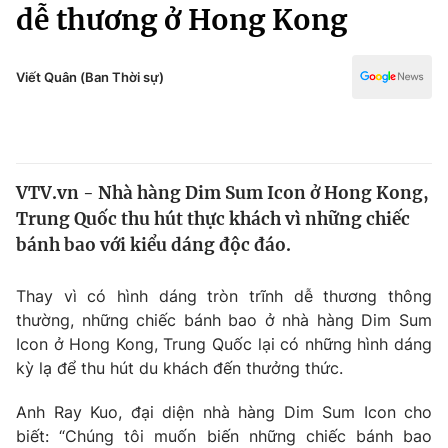
Chính trị
dễ thương ở Hong Kong
Truyền hình
Văn hóa - Giải trí
Xã hội
Y tế
Viết Quân (Ban Thời sự)
Đời sống
Pháp luật
Công nghệ
Giáo dục
Y tế
VTV.vn - Nhà hàng Dim Sum Icon ở Hong Kong,
Trung Quốc thu hút thực khách vì những chiếc
Thế giới
bánh bao với kiểu dáng độc đáo.
Tin tức
Kinh tế
Thay vì có hình dáng tròn trĩnh dễ thương thông
Thế giới đó đây
thường, những chiếc bánh bao ở nhà hàng Dim Sum
Tài chính
Icon ở Hong Kong, Trung Quốc lại có những hình dáng
Dữ liệu và đời sống
Câu chuyện quốc tế
kỳ lạ để thu hút du khách đến thưởng thức.
Thị trường
Truyền hình
Anh Ray Kuo, đại diện nhà hàng Dim Sum Icon cho
Góc doanh nghiệp
biết: “Chúng tôi muốn biến những chiếc bánh bao